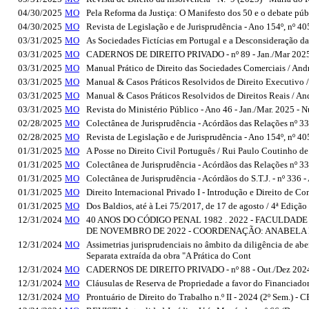
04/30/2025
MO
Pela Reforma da Justiça: O Manifesto dos 50 e o debate públ
04/30/2025
MO
Revista de Legislação e de Jurisprudência - Ano 154º, nº 4
03/31/2025
MO
As Sociedades Fictícias em Portugal e a Desconsideração d
03/31/2025
MO
CADERNOS DE DIREITO PRIVADO - nº 89 - Jan./Mar 2025, 
03/31/2025
MO
Manual Prático de Direito das Sociedades Comerciais / And
03/31/2025
MO
Manual & Casos Práticos Resolvidos de Direito Executivo /
03/31/2025
MO
Manual & Casos Práticos Resolvidos de Direitos Reais / An
03/31/2025
MO
Revista do Ministério Público - Ano 46 - Jan./Mar. 2025 -
02/28/2025
MO
Colectânea de Jurisprudência - Acórdãos das Relações nº 
02/28/2025
MO
Revista de Legislação e de Jurisprudência - Ano 154º, nº 40
01/31/2025
MO
A Posse no Direito Civil Português / Rui Paulo Coutinho 
01/31/2025
MO
Colectânea de Jurisprudência - Acórdãos das Relações nº 
01/31/2025
MO
Colectânea de Jurisprudência - Acórdãos do S.T.J. - nº 336
01/31/2025
MO
Direito Internacional Privado I - Introdução e Direito de C
01/31/2025
MO
Dos Baldios, até à Lei 75/2017, de 17 de agosto / 4ª Edição 
12/31/2024
MO
40 ANOS DO CÓDIGO PENAL 1982 . 2022 - FACULDAD
DE NOVEMBRO DE 2022 - COORDENAÇÃO: ANABELA M
12/31/2024
MO
Assimetrias jurisprudenciais no âmbito da diligência de abe
Separata extraída da obra "A Prática do Cont
12/31/2024
MO
CADERNOS DE DIREITO PRIVADO - nº 88 - Out./Dez 2024, 
12/31/2024
MO
Cláusulas de Reserva de Propriedade a favor do Financiado
12/31/2024
MO
Prontuário de Direito do Trabalho n.º II - 2024 (2º Sem.) - C