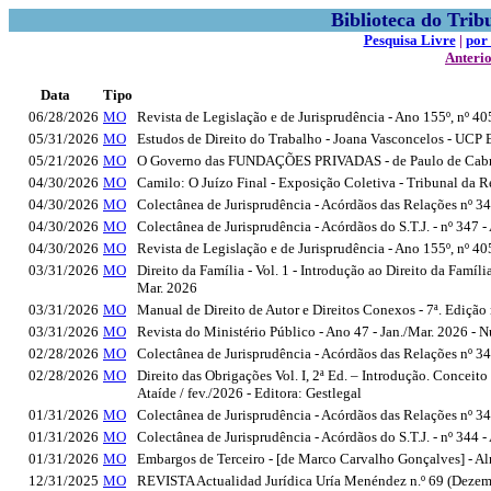
Biblioteca do Tri
Pesquisa Livre
|
por
Anteri
Data
Tipo
06/28/2026
MO
Revista de Legislação e de Jurisprudência - Ano 155º, nº 40
05/31/2026
MO
Estudos de Direito do Trabalho - Joana Vasconcelos - UCP 
05/21/2026
MO
O Governo das FUNDAÇÕES PRIVADAS - de Paulo de Cabral
04/30/2026
MO
Camilo: O Juízo Final - Exposição Coletiva - Tribunal da R
04/30/2026
MO
Colectânea de Jurisprudência - Acórdãos das Relações nº 
04/30/2026
MO
Colectânea de Jurisprudência - Acórdãos do S.T.J. - nº 347
04/30/2026
MO
Revista de Legislação e de Jurisprudência - Ano 155º, nº 4
03/31/2026
MO
Direito da Família - Vol. 1 - Introdução ao Direito da Famí
Mar. 2026
03/31/2026
MO
Manual de Direito de Autor e Direitos Conexos - 7ª. Edição
03/31/2026
MO
Revista do Ministério Público - Ano 47 - Jan./Mar. 2026 -
02/28/2026
MO
Colectânea de Jurisprudência - Acórdãos das Relações nº 
02/28/2026
MO
Direito das Obrigações Vol. I, 2ª Ed. – Introdução. Concei
Ataíde / fev./2026 - Editora: Gestlegal
01/31/2026
MO
Colectânea de Jurisprudência - Acórdãos das Relações nº 3
01/31/2026
MO
Colectânea de Jurisprudência - Acórdãos do S.T.J. - nº 344
01/31/2026
MO
Embargos de Terceiro - [de Marco Carvalho Gonçalves] - A
12/31/2025
MO
REVISTA Actualidad Jurídica Uría Menéndez n.º 69 (Dezem