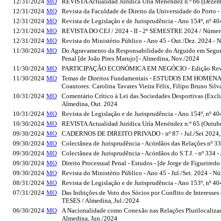
12/31/2024
MO
REVISTA Actualidad Jurídica Uría Menéndez n.º 66 (Dezem
12/31/2024
MO
Revista da Faculdade de Direito da Universidade do Porto 
12/31/2024
MO
Revista de Legislação e de Jurisprudência - Ano 154º, nº 4
12/31/2024
MO
REVISTA DO CEJ / 2024 - II - 2º SEMESTRE 2024 / Número 2
12/31/2024
MO
Revista do Ministério Público - Ano 45 - Out./Dez. 2024 -
11/30/2024
MO
Do Agravamento da Responsabilidade do Arguido em Segund
Penal [de João Pires Marujo] - Almedina, Nov./2024
11/30/2024
MO
PARTICIPAÇÃO ECONÓMICA EM NEGÓCIO - Edição Revista e
11/30/2024
MO
Temas de Direitos Fundamentais - ESTUDOS EM HOMEN
Coautores: Carolina Tavares Vieira Félix, Filipo Bruno Sil
10/31/2024
MO
Comentário Crítico à Lei das Sociedades Desportivas (Excl
Almedina, Out. 2024
10/31/2024
MO
Revista de Legislação e de Jurisprudência - Ano 154º, nº 40
10/30/2024
MO
REVISTA Actualidad Jurídica Uría Menéndez n.º 65 (Outub
09/30/2024
MO
CADERNOS DE DIREITO PRIVADO - nº 87 - Jul./Set 2024, 
09/30/2024
MO
Colectânea de Jurisprudência - Acórdãos das Relações nº 
09/30/2024
MO
Colectânea de Jurisprudência - Acórdãos do S.T.J. - nº 33
09/30/2024
MO
Direito Processual Penal - Estudos - [de Jorge de Figueiredo 
09/30/2024
MO
Revista do Ministério Público - Ano 45 - Jul./Set. 2024 - 
08/31/2024
MO
Revista de Legislação e de Jurisprudência - Ano 153º, nº 40
07/31/2024
MO
Das Inibições de Voto dos Sócios por Conflito de Interesse
TESES / Almedina, Jul./2024
06/30/2024
MO
A Nacionalidade como Conexão nas Relações Plurilocalizadas
Almedina, Jun./2024