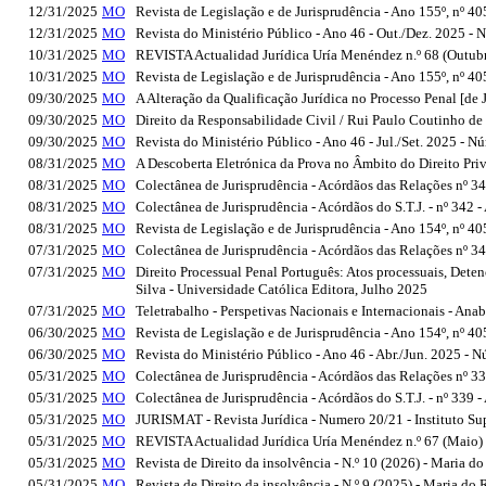
12/31/2025
MO
Revista de Legislação e de Jurisprudência - Ano 155º, nº 4
12/31/2025
MO
Revista do Ministério Público - Ano 46 - Out./Dez. 2025 -
10/31/2025
MO
REVISTA Actualidad Jurídica Uría Menéndez n.º 68 (Outub
10/31/2025
MO
Revista de Legislação e de Jurisprudência - Ano 155º, nº 40
09/30/2025
MO
A Alteração da Qualificação Jurídica no Processo Penal [de 
09/30/2025
MO
Direito da Responsabilidade Civil / Rui Paulo Coutinho d
09/30/2025
MO
Revista do Ministério Público - Ano 46 - Jul./Set. 2025 - 
08/31/2025
MO
A Descoberta Eletrónica da Prova no Âmbito do Direito Pri
08/31/2025
MO
Colectânea de Jurisprudência - Acórdãos das Relações nº 
08/31/2025
MO
Colectânea de Jurisprudência - Acórdãos do S.T.J. - nº 34
08/31/2025
MO
Revista de Legislação e de Jurisprudência - Ano 154º, nº 4
07/31/2025
MO
Colectânea de Jurisprudência - Acórdãos das Relações nº 
07/31/2025
MO
Direito Processual Penal Português: Atos processuais, Det
Silva - Universidade Católica Editora, Julho 2025
07/31/2025
MO
Teletrabalho - Perspetivas Nacionais e Internacionais - Ana
06/30/2025
MO
Revista de Legislação e de Jurisprudência - Ano 154º, nº 4
06/30/2025
MO
Revista do Ministério Público - Ano 46 - Abr./Jun. 2025 - 
05/31/2025
MO
Colectânea de Jurisprudência - Acórdãos das Relações nº
05/31/2025
MO
Colectânea de Jurisprudência - Acórdãos do S.T.J. - nº 33
05/31/2025
MO
JURISMAT - Revista Jurídica - Numero 20/21 - Instituto 
05/31/2025
MO
REVISTA Actualidad Jurídica Uría Menéndez n.º 67 (Maio)
05/31/2025
MO
Revista de Direito da insolvência - N.º 10 (2026) - Maria 
05/31/2025
MO
Revista de Direito da insolvência - N.º 9 (2025) - Maria d