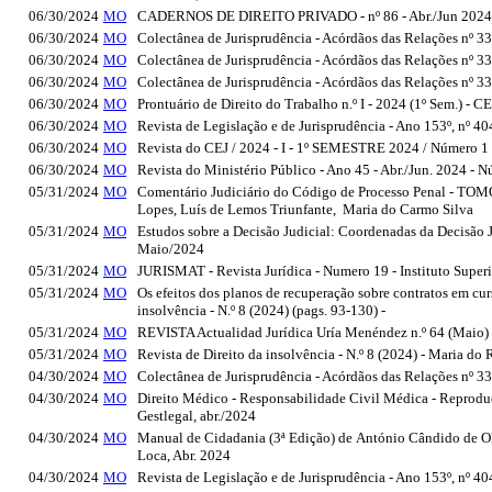
06/30/2024
MO
CADERNOS DE DIREITO PRIVADO - nº 86 - Abr./Jun 2024, 
06/30/2024
MO
Colectânea de Jurisprudência - Acórdãos das Relações nº
06/30/2024
MO
Colectânea de Jurisprudência - Acórdãos das Relações nº
06/30/2024
MO
Colectânea de Jurisprudência - Acórdãos das Relações nº
06/30/2024
MO
Prontuário de Direito do Trabalho n.º I - 2024 (1º Sem.) - CE
06/30/2024
MO
Revista de Legislação e de Jurisprudência - Ano 153º, nº 4
06/30/2024
MO
Revista do CEJ / 2024 - I - 1º SEMESTRE 2024 / Número 1 - 
06/30/2024
MO
Revista do Ministério Público - Ano 45 - Abr./Jun. 2024 - 
05/31/2024
MO
Comentário Judiciário do Código de Processo Penal - TOMO
Lopes, Luís de Lemos Triunfante, Maria do Carmo Silva
05/31/2024
MO
Estudos sobre a Decisão Judicial: Coordenadas da Decisão J
Maio/2024
05/31/2024
MO
JURISMAT - Revista Jurídica - Numero 19 - Instituto Supe
05/31/2024
MO
Os efeitos dos planos de recuperação sobre contratos em cur
insolvência - N.º 8 (2024) (pags. 93-130) -
05/31/2024
MO
REVISTA Actualidad Jurídica Uría Menéndez n.º 64 (Maio)
05/31/2024
MO
Revista de Direito da insolvência - N.º 8 (2024) - Maria d
04/30/2024
MO
Colectânea de Jurisprudência - Acórdãos das Relações nº 
04/30/2024
MO
Direito Médico - Responsabilidade Civil Médica - Reprodu
Gestlegal, abr./2024
04/30/2024
MO
Manual de Cidadania (3ª Edição) de António Cândido de Oli
Loca, Abr. 2024
04/30/2024
MO
Revista de Legislação e de Jurisprudência - Ano 153º, nº 4