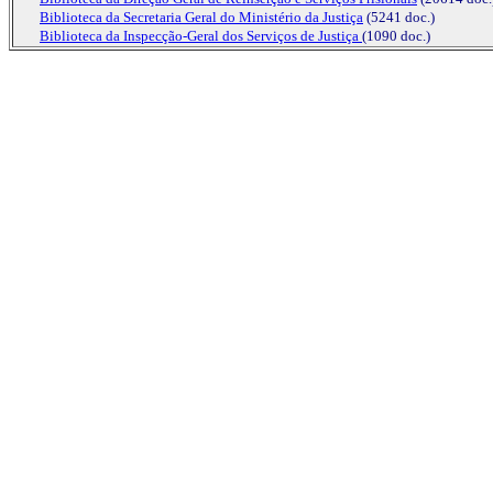
Biblioteca da Secretaria Geral do Ministério da Justiça
(5241 doc.)
Biblioteca da Inspecção-Geral dos Serviços de Justiça
(1090 doc.)