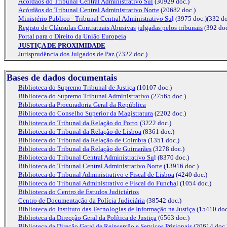
Acórdãos do Tribunal Central Administrativo Sul
(30929 doc.)
Acórdãos do Tribunal Central Administrativo Norte
(20682 doc.)
Ministério Publico - Tribunal Central Administrativo Su
l
(3975 doc.)(332 do
Registo de Cláusulas Contratuais Abusivas julgadas pelos tribunais
(392 doc
Portal para o Direito da União Europeia
JUSTIÇA DE PROXIMIDADE
Jurisprudência dos Julgados de Paz
(7322 doc.)
Bases de dados documentais
Biblioteca do Supremo Tribunal de Justiça
(10107 doc.)
Biblioteca do Supremo Tribunal Administrativo
(27565 doc.)
Biblioteca da Procuradoria Geral da República
Biblioteca do Conselho Superior da Magistratura
(2202 doc.)
Biblioteca do Tribunal da Relação do Porto
(3222 doc.)
Biblioteca do Tribunal da Relação de Lisboa
(8361 doc.)
Biblioteca do Tribunal da Relação de Coimbra
(1351 doc.)
Biblioteca do Tribunal da Relação de Guimarães
(3278 doc.)
Biblioteca do Tribunal Central Administrativo
Su
l
(8370 doc.)
Biblioteca do Tribunal Central Administrativo Norte
(13916 doc.)
Biblioteca do Tribunal Administrativo e Fiscal de Lisboa
(4240 doc.)
Biblioteca do Tribunal Administrativo e Fiscal do Funcha
l
(1054 doc.)
Biblioteca do Centro de Estudos Judiciários
Centro de Documentação da Polícia Judiciária
(38542 doc.)
Biblioteca do Instituto das Tecnologias de Informação na Justiça
(15410 doc
Biblioteca da Direcção Geral da Política de Justiça
(6563 doc.)
Biblioteca da Direção Geral de Reinserção e Serviços Prisionais
(20614 doc.