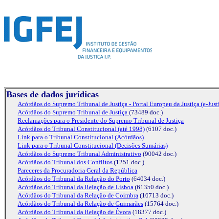
Bases de dados jurídicas
Acórdãos do Supremo Tribunal de Justiça - Portal Europeu da Justiça (e-Just
Acórdãos do Supremo Tribunal de Justiça
(73489 doc.)
Reclamações para o Presidente do Supremo Tribunal de Justiça
Acórdãos do Tribunal Constituciona
l (até 1998)
(6107 doc.)
Link para o Tribunal Constituciona
l (Acórdãos)
Link para o Tribunal Constituciona
l (Decisões Sumárias)
Acórdãos do Supremo Tribunal Administrativo
(90042 doc.)
Acórdãos do Tribunal dos Conflitos
(1251 doc.)
Pareceres da Procuradoria Geral da República
Acórdãos do Tribunal da Relação do Porto
(64034 doc.)
Acórdãos do Tribunal da Relação de Lisboa
(61350 doc.)
Acórdãos do Tribunal da Relação de Coimbra
(16713 doc.)
Acórdãos do Tribunal da Relação de Guimarães
(15764 doc.)
Acórdãos do Tribunal da Relação de Évora
(18377 doc.)