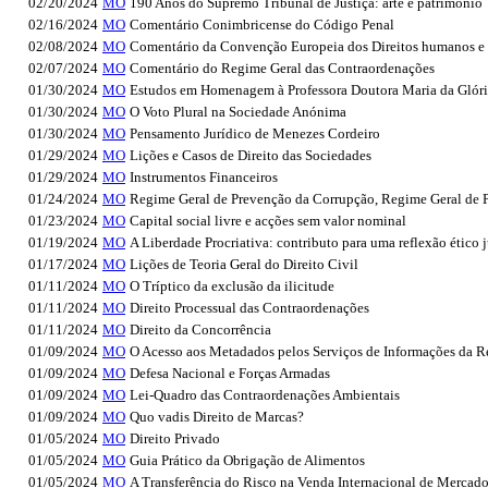
02/20/2024
MO
190 Anos do Supremo Tribunal de Justiça: arte e património
02/16/2024
MO
Comentário Conimbricense do Código Penal
02/08/2024
MO
Comentário da Convenção Europeia dos Direitos humanos e 
02/07/2024
MO
Comentário do Regime Geral das Contraordenações
01/30/2024
MO
Estudos em Homenagem à Professora Doutora Maria da Glória
01/30/2024
MO
O Voto Plural na Sociedade Anónima
01/30/2024
MO
Pensamento Jurídico de Menezes Cordeiro
01/29/2024
MO
Lições e Casos de Direito das Sociedades
01/29/2024
MO
Instrumentos Financeiros
01/24/2024
MO
Regime Geral de Prevenção da Corrupção, Regime Geral de P
01/23/2024
MO
Capital social livre e acções sem valor nominal
01/19/2024
MO
A Liberdade Procriativa: contributo para uma reflexão ético 
01/17/2024
MO
Lições de Teoria Geral do Direito Civil
01/11/2024
MO
O Tríptico da exclusão da ilicitude
01/11/2024
MO
Direito Processual das Contraordenações
01/11/2024
MO
Direito da Concorrência
01/09/2024
MO
O Acesso aos Metadados pelos Serviços de Informações da Re
01/09/2024
MO
Defesa Nacional e Forças Armadas
01/09/2024
MO
Lei-Quadro das Contraordenações Ambientais
01/09/2024
MO
Quo vadis Direito de Marcas?
01/05/2024
MO
Direito Privado
01/05/2024
MO
Guia Prático da Obrigação de Alimentos
01/05/2024
MO
A Transferência do Risco na Venda Internacional de Mercado