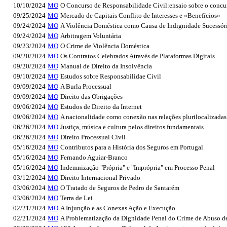
10/10/2024
MO
O Concurso de Responsabilidade Civil:ensaio sobre o concurs
09/25/2024
MO
Mercado de Capitais Conflito de Interesses e «Benefícios»
09/24/2024
MO
A Violência Doméstica como Causa de Indignidade Sucessór
09/24/2024
MO
Arbitragem Voluntária
09/23/2024
MO
O Crime de Violência Doméstica
09/20/2024
MO
Os Contratos Celebrados Através de Plataformas Digitais
09/20/2024
MO
Manual de Direito da Insolvência
09/10/2024
MO
Estudos sobre Responsabilidae Civil
09/09/2024
MO
A Burla Processual
09/09/2024
MO
Direito das Obrigações
09/06/2024
MO
Estudos de Direito da Internet
09/06/2024
MO
A nacionalidade como conexão nas relações plurilocalizadas:
06/26/2024
MO
Justiça, música e cultura pelos direitos fundamentais
06/26/2024
MO
Direito Processual Civil
05/16/2024
MO
Contributos para a História dos Seguros em Portugal
05/16/2024
MO
Fernando Aguiar-Branco
05/16/2024
MO
Indemnização "Própria" e "Imprópria" em Processo Penal
03/12/2024
MO
Direito Internacional Privado
03/06/2024
MO
O Tratado de Seguros de Pedro de Santarém
03/06/2024
MO
Terra de Lei
02/21/2024
MO
A Injunção e as Conexas Ação e Execução
02/21/2024
MO
A Problematização da Dignidade Penal do Crime de Abuso de