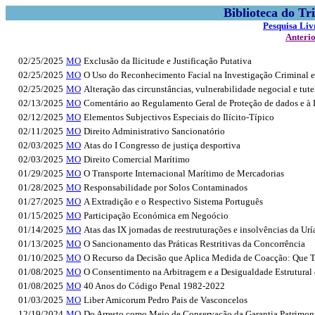
Biblioteca do Tr
Pesquisa Liv
Anteri
02/25/2025
MO
Exclusão da Ilicitude e Justificação Putativa
02/25/2025
MO
O Uso do Reconhecimento Facial na Investigação Criminal e
02/25/2025
MO
Alteração das circunstâncias, vulnerabilidade negocial e tute
02/13/2025
MO
Comentário ao Regulamento Geral de Proteção de dados e à 
02/12/2025
MO
Elementos Subjectivos Especiais do Ilícito-Típico
02/11/2025
MO
Direito Administrativo Sancionatório
02/03/2025
MO
Atas do I Congresso de justiça desportiva
02/03/2025
MO
Direito Comercial Marítimo
01/29/2025
MO
O Transporte Internacional Marítimo de Mercadorias
01/28/2025
MO
Responsabilidade por Solos Contaminados
01/27/2025
MO
A Extradição e o Respectivo Sistema Português
01/15/2025
MO
Participação Económica em Negoócio
01/14/2025
MO
Atas das IX jornadas de reestruturações e insolvências da U
01/13/2025
MO
O Sancionamento das Práticas Restritivas da Concorrência
01/10/2025
MO
O Recurso da Decisão que Aplica Medida de Coacção: Que Tu
01/08/2025
MO
O Consentimento na Arbitragem e a Desigualdade Estrutural 
01/08/2025
MO
40 Anos do Código Penal 1982-2022
01/03/2025
MO
Liber Amicorum Pedro Pais de Vasconcelos
12/19/2024
MO
Do Arresto como Meio de Conservação da Garantia Patrimon