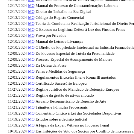
12/17/2024
MO
Manual do Processo de Contraordenações Laborais
12/17/2024
MO
Direito do Trabalho na Era Digital
12/13/2024
MO
Código do Registo Comercial
12/12/2024
MO
Teoria da Conduta na Realização Jurisdicional do Direito Pe
12/12/2024
MO
O Excesso na Legítima Defesa à Luz dos Fins das Penas
12/10/2024
MO
Prova por Privados
12/10/2024
MO
Manual de Letras e Livranças
12/10/2024
MO
O Direito de Propriedade Intelectual na Indústria Farmacêut
12/09/2024
MO
Do Processo Especial de Tutela da Personalidade
12/09/2024
MO
Processo Especial de Acompamento de Maiores
12/09/2024
MO
Da Defesa da Posse
12/05/2024
MO
Penas e Medidas de Segurança
12/03/2024
MO
Regulamentos Bruxelas II ter e Roma III anotados
12/03/2024
MO
Certificado Sucessório Europeu
11/27/2024
MO
Regime Jurídico do Mandado de Detenção Europeu
11/25/2024
MO
Regime da gestão de ativos anotado
11/22/2024
MO
Anuario Iberoamericano de Derecho de Arte
11/21/2024
MO
Trâmites e Fórmulas Processuais
11/19/2024
MO
Comentário Crítico à Lei das Sociedades Desportivas
11/19/2024
MO
Estudos sobre a decisão judicial
11/19/2024
MO
A Figura da Expert Witness no Processo Penal
10/10/2024
MO
Das Inibições de Voto dos Sócios por Conflito de Interesse