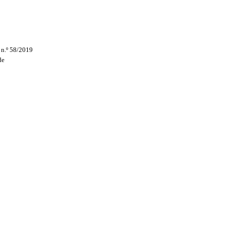
 n.º 58/2019
de