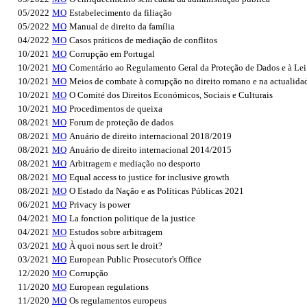
05/2022
MO
Estabelecimento da filiação
05/2022
MO
Manual de direito da família
04/2022
MO
Casos práticos de mediação de conflitos
10/2021
MO
Corrupção em Portugal
10/2021
MO
Comentário ao Regulamento Geral da Proteção de Dados e à Lei
10/2021
MO
Meios de combate à corrupção no direito romano e na actualida
10/2021
MO
O Comité dos Direitos Económicos, Sociais e Culturais
10/2021
MO
Procedimentos de queixa
08/2021
MO
Forum de proteção de dados
08/2021
MO
Anuário de direito internacional 2018/2019
08/2021
MO
Anuário de direito internacional 2014/2015
08/2021
MO
Arbitragem e mediação no desporto
08/2021
MO
Equal access to justice for inclusive growth
08/2021
MO
O Estado da Nação e as Políticas Públicas 2021
06/2021
MO
Privacy is power
04/2021
MO
La fonction politique de la justice
04/2021
MO
Estudos sobre arbitragem
03/2021
MO
À quoi nous sert le droit?
03/2021
MO
European Public Prosecutor's Office
12/2020
MO
Corrupção
11/2020
MO
European regulations
11/2020
MO
Os regulamentos europeus