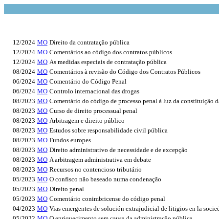
12/2024
MO
Direito da contratação pública
12/2024
MO
Comentários ao código dos contratos públicos
12/2024
MO
As medidas especiais de contratação pública
08/2024
MO
Comentários à revisão do Código dos Contratos Públicos
06/2024
MO
Comentário do Código Penal
06/2024
MO
Controlo internacional das drogas
08/2023
MO
Comentário do código de processo penal à luz da constituição 
08/2023
MO
Curso de direito processual penal
08/2023
MO
Arbitragem e direito público
08/2023
MO
Estudos sobre responsabilidade civil pública
08/2023
MO
Fundos europes
08/2023
MO
Direito administrativo de necessidade e de excepção
08/2023
MO
A arbitragem administrativa em debate
08/2023
MO
Recursos no contencioso tributário
05/2023
MO
O confisco não baseado numa condenação
05/2023
MO
Direito penal
05/2023
MO
Comentário conimbricense do código penal
04/2023
MO
Vias emergentes de solución extrajudicial de litigios en la socie
05/2022
MO
O enriquecimento sem causa da administração pública