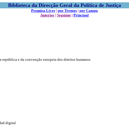
Biblioteca da Direcção Geral da Política de Justiça
Pesquisa Livre
|
por Termos
|
por Campo
Anterior
|
Seguinte
|
Principal
da república e da convenção europeia dos direitos humanos
dad digital