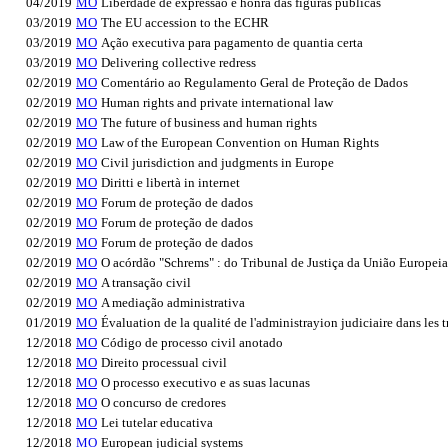
04/2019
MO
Liberdade de expressão e honra das figuras públicas
03/2019
MO
The EU accession to the ECHR
03/2019
MO
Ação executiva para pagamento de quantia certa
03/2019
MO
Delivering collective redress
02/2019
MO
Comentário ao Regulamento Geral de Proteção de Dados
02/2019
MO
Human rights and private international law
02/2019
MO
The future of business and human rights
02/2019
MO
Law of the European Convention on Human Rights
02/2019
MO
Civil jurisdiction and judgments in Europe
02/2019
MO
Diritti e libertà in internet
02/2019
MO
Forum de proteção de dados
02/2019
MO
Forum de proteção de dados
02/2019
MO
Forum de proteção de dados
02/2019
MO
O acórdão "Schrems" : do Tribunal de Justiça da União Europeia
02/2019
MO
A transação civil
02/2019
MO
A mediação administrativa
01/2019
MO
Évaluation de la qualité de l'administrayion judiciaire dans les 
12/2018
MO
Código de processo civil anotado
12/2018
MO
Direito processual civil
12/2018
MO
O processo executivo e as suas lacunas
12/2018
MO
O concurso de credores
12/2018
MO
Lei tutelar educativa
12/2018
MO
European judicial systems