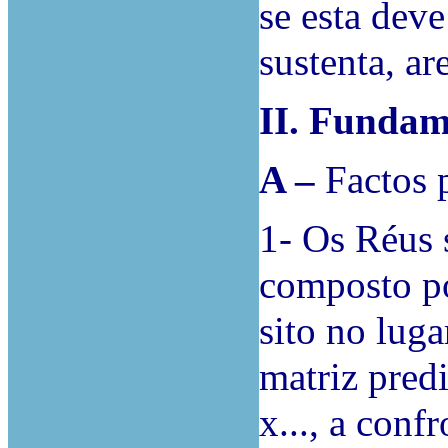
se esta deve
sustenta, a
II. Fundam
A –
Factos 
1- Os Réus 
composto po
sito no luga
matriz predi
x..., a con