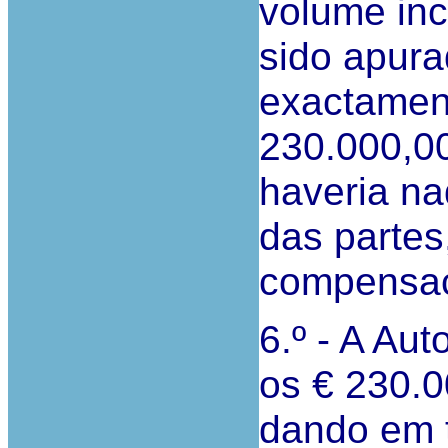
volume inc
sido apur
exactamen
230.000,00
haveria na
das partes
compensa
6.º - A Au
os € 230.
dando em 