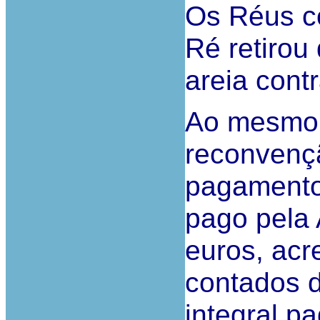
Os Réus c
Ré retirou
areia cont
Ao mesmo 
reconvenç
pagamento
pago pela 
euros, acr
contados d
integral 