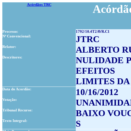
Acórdãos TRC
Acórdão
Processo:
1792/10.4T2AVR.C1
Nº Convencional:
JTRC
Relator:
ALBERTO R
Descritores:
NULIDADE 
EFEITOS
LIMITES D
Data do Acordão:
10/16/2012
Votação:
UNANIMIDA
Tribunal Recurso:
BAIXO VOU
Texto Integral:
S