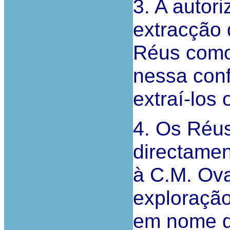
3. A autor
extracção 
Réus como 
nessa con
extraí-los 
4. Os Réu
directamen
à C.M. Ova
exploração
em nome d