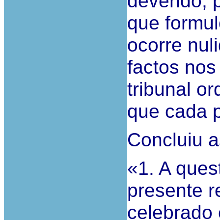
devendo, p
que formul
ocorre nul
factos nos
tribunal or
que cada p
Concluiu a
«1. A ques
presente r
celebrado 