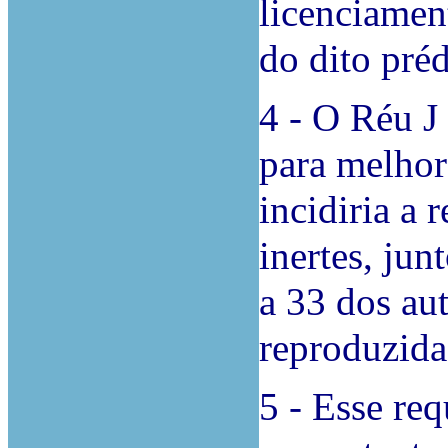
licenciamen
do dito préd
4 - O Réu J
para melhor 
incidiria a 
inertes, jun
a 33 dos au
reproduzidas
5 - Esse re