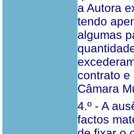
a Autora e
tendo ape
algumas pa
quantidade
excederam
contrato e
Câmara Mu
4.º - A au
factos mate
de fixar o