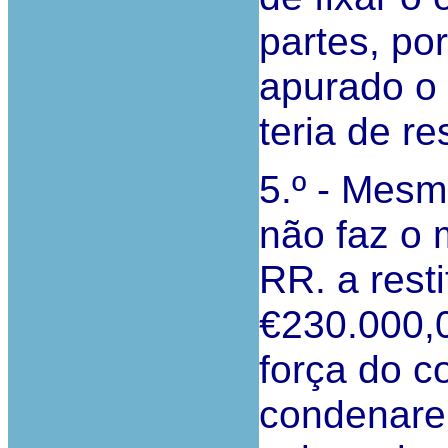
partes, po
apurado o 
teria de re
5.º - Mesm
não faz o 
RR. a rest
€230.000,
força do c
condenarem