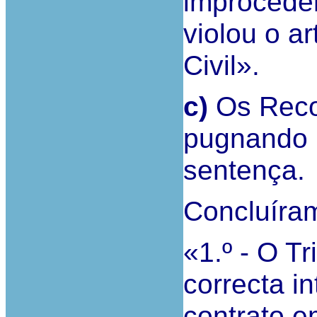
improceden
violou o a
Civil».
c)
Os Reco
pugnando 
sentença.
Concluíra
«1.º - O Tr
correcta i
contrato e