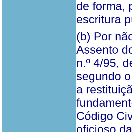
de forma, 
escritura p
(b) Por nã
Assento do
n.º 4/95, 
segundo o 
a restitui
fundamento
Código Civ
oficioso d