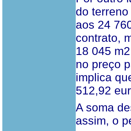
do terreno
aos 24 76
contrato, 
18 045 m2,
no preço p
implica qu
512,92 eur
A soma des
assim, o p