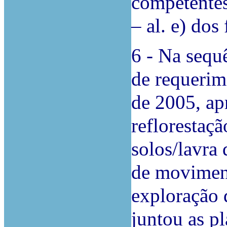
competentes
– al. e) dos
6 - Na sequê
de requeri
de 2005, ap
reflorestaç
solos/lavra 
de moviment
exploração 
juntou as pl