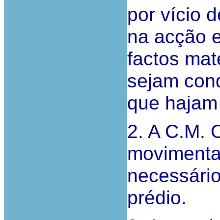
por vício d
na acção e
factos mat
sejam cond
que hajam 
2. A C.M. 
movimentaç
necessário
prédio.