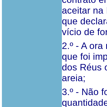
aceitar na 
que declar
vício de f
2.º - A ora
que foi imp
dos Réus 
areia;
3.º - Não f
quantidade