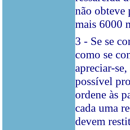
não obteve 
mais 6000 m
3 - Se se co
como se con
apreciar-se,
possível pr
ordene às pa
cada uma rec
devem resti