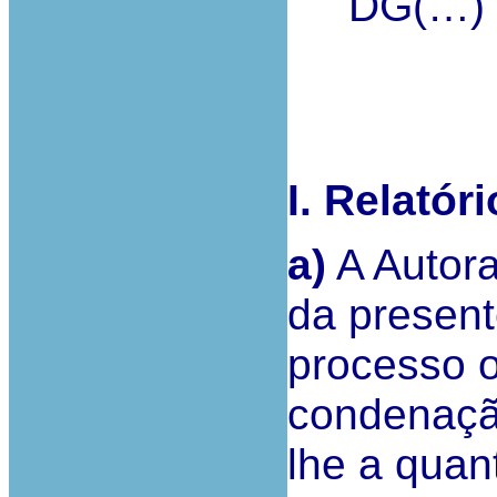
DG(…) e 
I. Relatóri
a)
A Autor
da present
processo o
condenaçã
lhe a quan