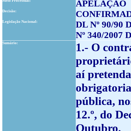
Meio Processual:
APELAÇÃO
Decisão:
CONFIRMA
Legislação Nacional:
DL Nº 90/90 D
Nº 340/2007 
Sumário:
1.- O contr
proprietári
aí pretenda
obrigatori
pública, no
12.º, do De
Outubro.