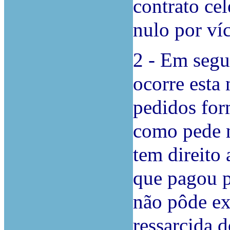
contrato cel
nulo por ví
2 - Em segu
ocorre esta 
pedidos for
como pede ne
tem direito
que pagou p
não pôde exp
ressarcida d