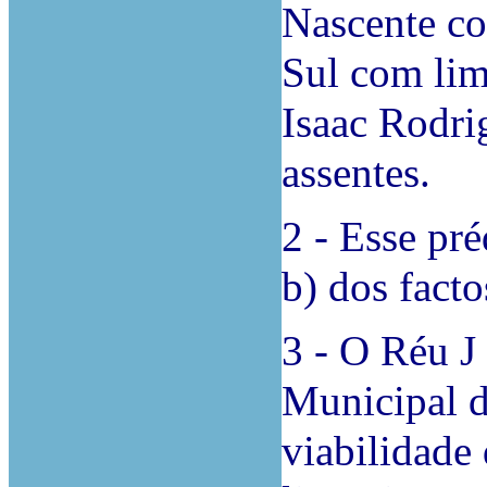
Nascente c
Sul com lim
Isaac Rodrig
assentes.
2 - Esse pré
b) dos facto
3 - O Réu J
Municipal d
viabilidade 