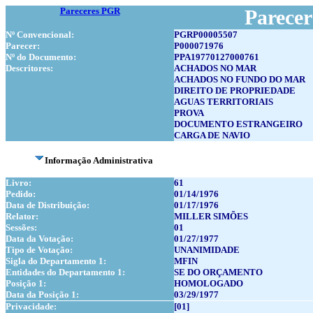
Pareceres PGR
Parece
Nº Convencional:
PGRP00005507
Parecer:
P000071976
Nº do Documento:
PPA19770127000761
Descritores:
ACHADOS NO MAR
ACHADOS NO FUNDO DO MAR
DIREITO DE PROPRIEDADE
AGUAS TERRITORIAIS
PROVA
DOCUMENTO ESTRANGEIRO
CARGA DE NAVIO
Informação Administrativa
Livro:
61
Pedido:
01/14/1976
Data de Distribuição:
01/17/1976
Relator:
MILLER SIMÕES
Sessões:
01
Data da Votação:
01/27/1977
Tipo de Votação:
UNANIMIDADE
Sigla do Departamento 1:
MFIN
Entidades do Departamento 1:
SE DO ORÇAMENTO
Posição 1:
HOMOLOGADO
Data da Posição 1:
03/29/1977
Privacidade:
[01]