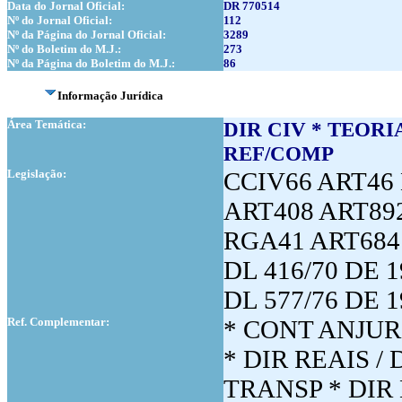
Data do Jornal Oficial:
DR 770514
Nº do Jornal Oficial:
112
Nº da Página do Jornal Oficial:
3289
Nº do Boletim do M.J.:
273
Nº da Página do Boletim do M.J.:
86
Informação Jurídica
Área Temática:
DIR CIV * TEORI
REF/COMP
Legislação:
CCIV66 ART46 
ART408 ART892
RGA41 ART684
DL 416/70 DE 1
DL 577/76 DE 1
Ref. Complementar:
* CONT ANJUR
* DIR REAIS 
TRANSP * DIR