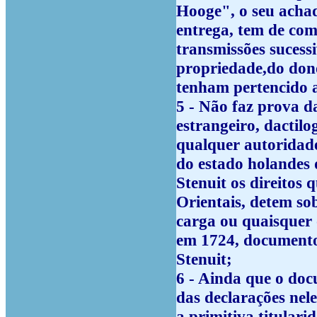
Hooge", o seu achad
entrega, tem de com
transmissões sucessi
propriedade,do dono
tenham pertencido a
5 - Não faz prova 
estrangeiro, dactil
qualquer autoridade
do estado holandes 
Stenuit os direitos
Orientais, detem so
carga ou quaisquer 
em 1724, documento
Stenuit;
6 - Ainda que o doc
das declarações nele
a primitiva titulari