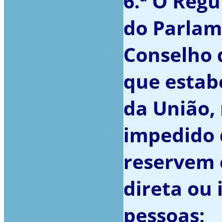
6.ª O Regu
do Parlam
Conselho 
que estab
da União,
impedido 
reservem 
direta ou
pessoas;