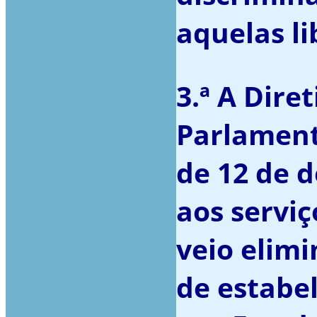
aquelas l
3.ª A Dire
Parlament
de 12 de d
aos servi
veio elimi
de estabe