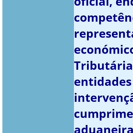
oficial, 
competênc
represent
económico
Tributári
entidades
intervençã
cumprimen
aduaneira