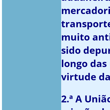
mercadori
transporte
muito anti
sido depu
longo das
virtude d
2.ª A Uni