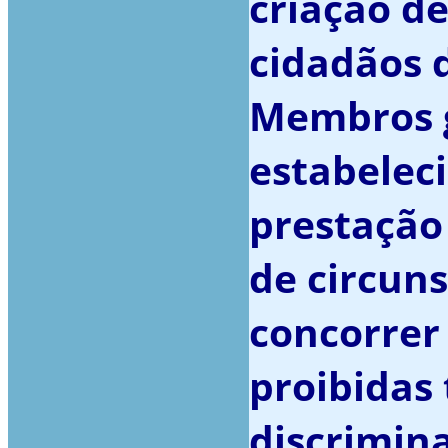
criação d
cidadãos d
Membros g
estabelec
prestação
de circun
concorrer
proibidas 
discrimina