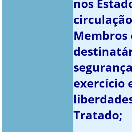
nos Estad
circulação
Membros e
destinatár
segurança 
exercício 
liberdade
Tratado;