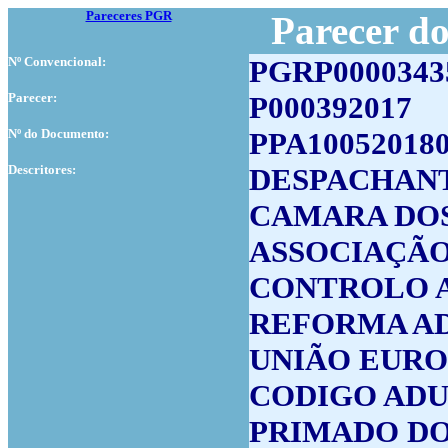
Pareceres PGR
Parecer d
Nº Convencional:
PGRP0000343
Parecer:
P000392017
Nº do Documento:
PPA10052018
Descritores:
DESPACHANT
CAMARA DOS
ASSOCIAÇÃO
CONTROLO 
REFORMA A
UNIÃO EURO
CODIGO AD
PRIMADO DO