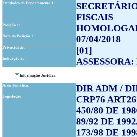
Entidades do Departamento 1:
SECRETÁRIO
FISCAIS
Posição 1:
HOMOLOGA
Data da Posição 1:
07/04/2018
Privacidade:
[01]
Indicação 2:
ASSESSORA:
Informação Jurídica
Área Temática:
DIR ADM / D
Legislação:
CRP76 ART267 
450/80 DE 198
89/92 DE 1992
173/98 DE 199