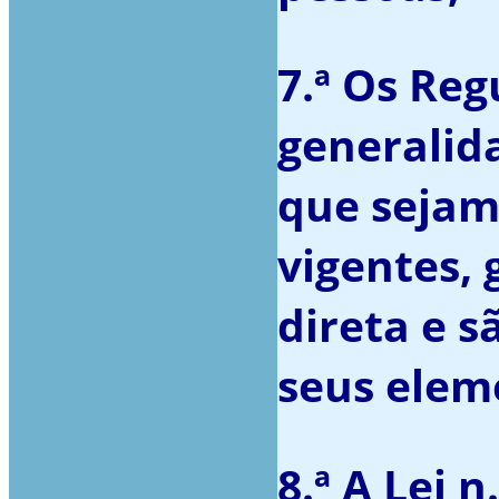
7.ª Os Re
generalid
que sejam
vigentes, 
direta e s
seus elem
8.ª A Lei n