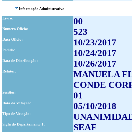
Informação Administrativa
Livro:
00
Numero Oficio:
523
Data Oficio:
10/23/2017
Pedido:
10/24/2017
Data de Distribuição:
10/26/2017
Relator:
MANUELA FLO
CONDE COR
Sessões:
01
Data da Votação:
05/10/2018
Tipo de Votação:
UNANIMIDA
Sigla do Departamento 1:
SEAF