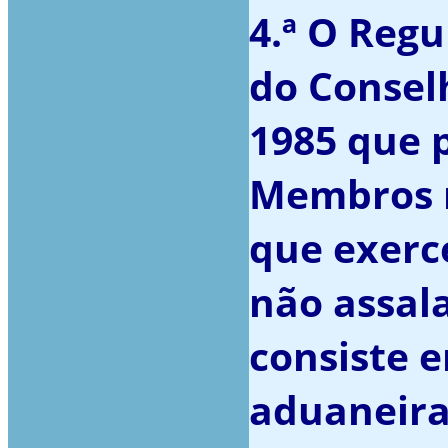
4.ª O Regu
do Consel
1985 que p
Membros r
que exerc
não assala
consiste 
aduaneiras