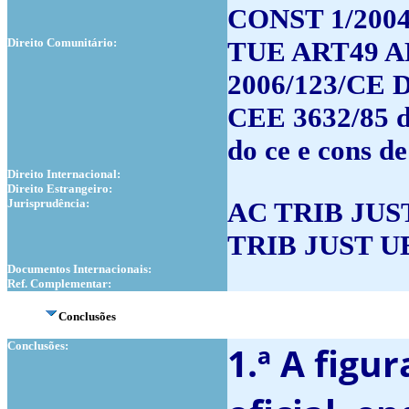
CONST 1/2004 
Direito Comunitário:
TUE ART49 A
2006/123/CE 
CEE 3632/85 do
do ce e cons d
Direito Internacional:
Direito Estrangeiro:
Jurisprudência:
AC TRIB JUS
TRIB JUST U
Documentos Internacionais:
Ref. Complementar:
Conclusões
Conclusões:
1.ª A figu