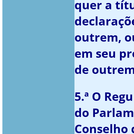
quer a títu
declaraçõ
outrem, o
em seu pr
de outrem
5.ª O Regu
do Parlam
Conselho d