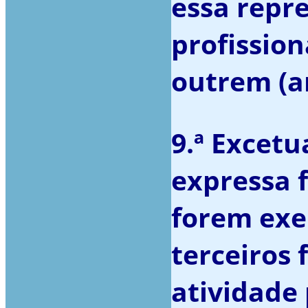
essa repr
profissio
outrem (art
9.ª Excet
expressa 
forem exe
terceiros
atividade