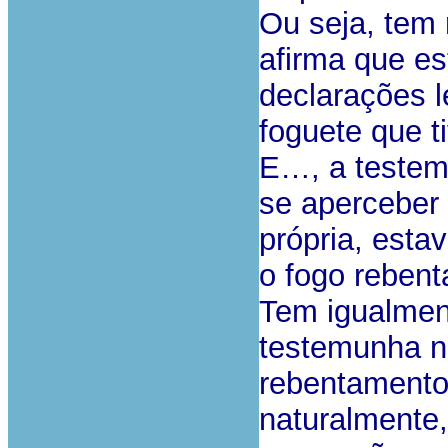
Ou seja, tem 
afirma que e
declarações l
foguete que t
E…, a testem
se aperceber 
própria, esta
o fogo rebenta
Tem igualmen
testemunha nã
rebentamento
naturalmente,