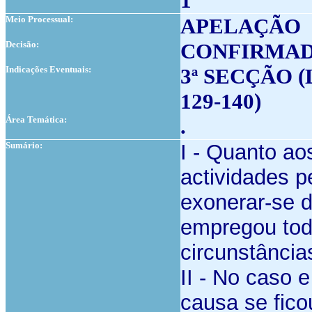
1
Meio Processual:
APELAÇÃO
Decisão:
CONFIRMA
Indicações Eventuais:
3ª SECÇÃO (
129-140)
Área Temática:
.
Sumário:
I - Quanto ao
actividades p
exonerar-se 
empregou toda
circunstâncias
II - No caso 
causa se fico