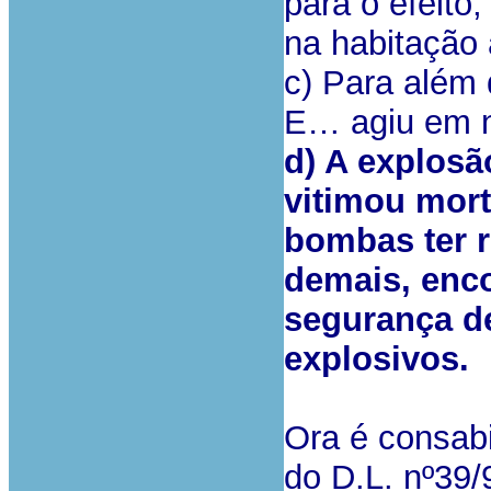
para o efeito
na habitação 
c) Para além 
E… agiu em n
d) A explosã
vitimou mor
bombas ter r
demais, enc
segurança d
explosivos.
Ora é consabi
do D.L. nº39/