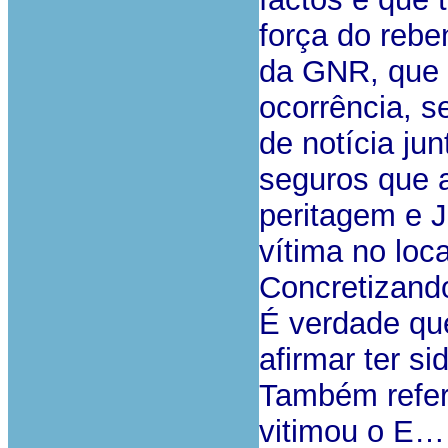
força do reb
da GNR, que 
ocorrência, s
de notícia ju
seguros que 
peritagem e J
vítima no loca
Concretizand
É verdade q
afirmar ter s
Também refer
vitimou o E…