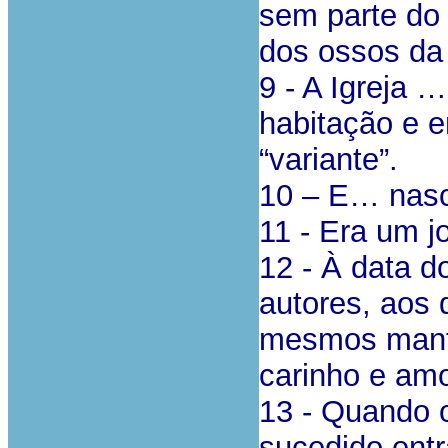
sem parte do
dos ossos da 
9 - A Igreja 
habitação e 
“variante”.
10 – E… nasc
11 - Era um j
12 - À data d
autores, aos 
mesmos manti
carinho e amo
13 - Quando 
sucedido ent