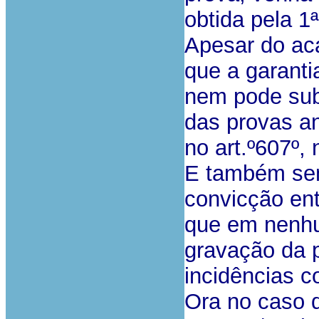
obtida pela 1ª
Apesar do aca
que a garanti
nem pode subv
das provas an
no art.º607º,
E também sem
convicção en
que em nenhu
gravação da p
incidências c
Ora no caso 