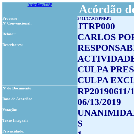
Acórdãos TRP
Acórdão do
Processo:
3411/17.9T8PNF.P1
Nº Convencional:
JTRP000
Relator:
CARLOS PO
Descritores:
RESPONSABI
ACTIVIDAD
CULPA PRE
CULPA EXCL
Nº do Documento:
RP20190611/
Data do Acordão:
06/13/2019
Votação:
UNANIMIDA
Texto Integral:
S
Privacidade: