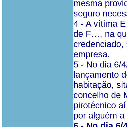
mesma provid
seguro necess
4 - A vítima 
de F…, na qu
credenciado, 
empresa.
5 - No dia 6
lançamento do
habitação, si
concelho de 
pirotécnico a
por alguém a
6 - No dia 6