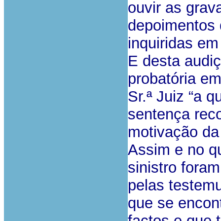
ouvir as grav
depoimentos 
inquiridas em
E desta audi
probatória em
Sr.ª Juiz “a 
sentença rec
motivação da 
Assim e no q
sinistro fora
pelas testem
que se encont
factos e que 