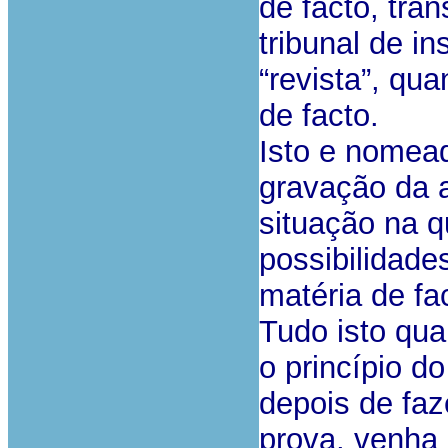
de facto, tra
tribunal de i
“revista”, qu
de facto.
Isto e nomea
gravação da a
situação na 
possibilidade
matéria de fa
Tudo isto qua
o princípio do
depois de fa
prova, venha 