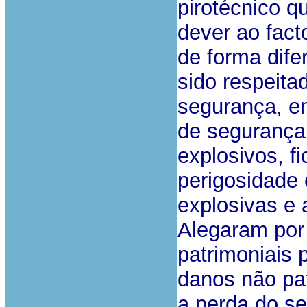
pirotécnico q
dever ao fac
de forma dife
sido respeita
segurança, e
de segurança
explosivos, f
perigosidade 
explosivas e a
Alegaram por
patrimoniais p
danos não pat
a perda do seu