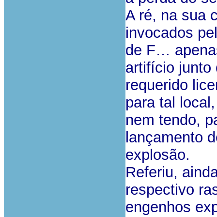
A ré, na sua 
invocados pel
de F… apenas
artifício junt
requerido lic
para tal loca
nem tendo, pa
lançamento d
explosão.
Referiu, aind
respectivo ra
engenhos exp