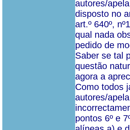
autores/apel
disposto no ar
art.º 640º, nº
qual nada obs
pedido de mod
Saber se tal
questão natu
agora a aprec
Como todos j
autores/apel
incorrectamen
pontos 6º e 7
alíneas a) e 