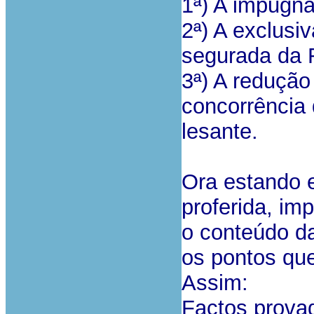
1ª) A impugna
2ª) A exclusi
segurada da R
3ª) A redução
concorrência 
lesante.
Ora estando 
proferida, im
o conteúdo da
os pontos que
Assim:
Factos prova