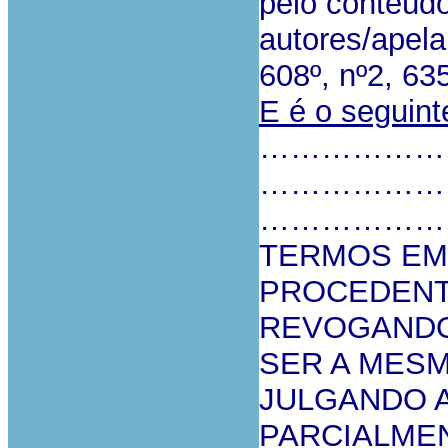
pelo conteúdo
autores/apela
608º, nº2, 63
E é o seguin
………………
………………
………………
TERMOS EM
PROCEDENT
REVOGANDO
SER A MESM
JULGANDO 
PARCIALME