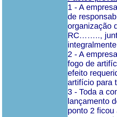
1 - A empres
de responsabi
organização d
RC…….., junta
integralmente
2 - A empres
fogo de artifí
efeito requer
artifício para t
3 - Toda a co
lançamento do
ponto 2 ficou