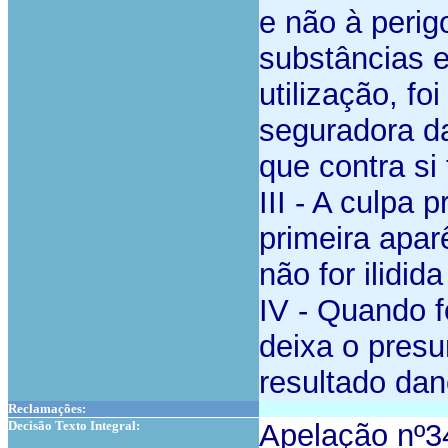
e não à perig
substâncias e
utilização, fo
seguradora d
que contra si
III - A culpa
primeira apar
não for ilidi
IV - Quando f
deixa o presu
resultado da
Reclamações:
Decisão Texto Integral:
Apelação nº