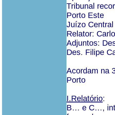
Tribunal reco
Porto Este
Juízo Central
Relator: Carl
Adjuntos: De
Des. Filipe C
Acordam na 3
Porto
I.Relatório
:
B… e C…, int