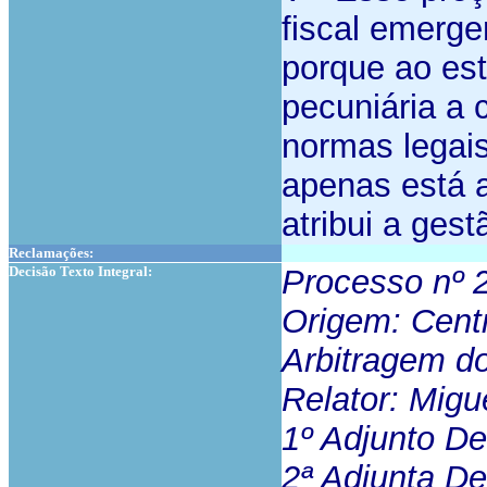
fiscal emergen
porque ao est
pecuniária a 
normas legais
apenas está a
atribui a ges
Reclamações:
Decisão Texto Integral:
Processo nº
Origem: Cent
Arbitragem d
Relator: Migu
1º Adjunto De
2ª Adjunta D