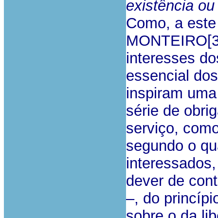
existência ou
Como, a este 
MONTEIRO[3],
interesses do
essencial do
inspiram uma 
série de obri
serviço, como
segundo o qua
interessados,
dever de cont
–, do princíp
sobre o da lib