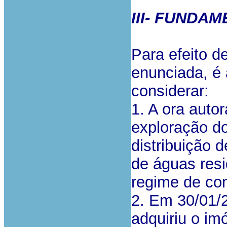
III- FUNDA
Para efeito d
enunciada, é 
considerar:
1. A ora auto
exploração d
distribuição 
de águas res
regime de co
2. Em 30/01/
adquiriu o imó