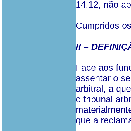
14.12, não a
Cumpridos os 
II – DEFIN
Face aos fun
assentar o s
arbitral, a q
o tribunal arb
materialmente
que a reclam