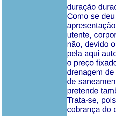
duração durad
Como se deu n
apresentação 
utente, corpo
não, devido o
pela aqui auto
o preço fixado
drenagem de á
de saneamento
pretende tam
Trata-se, poi
cobrança do c