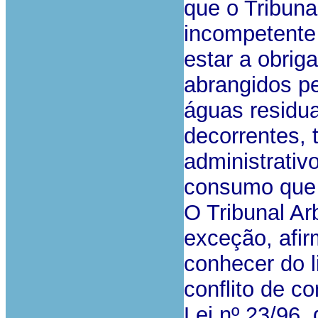
que o Tribuna
incompetente 
estar a obrig
abrangidos p
águas residu
decorrentes, 
administrativo
consumo que 
O Tribunal Ar
exceção, afi
conhecer do l
conflito de c
Lei nº 23/96,