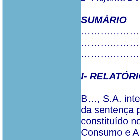
SUMÁRIO
………………
………………
………………
I- RELATÓR
B…, S.A. int
da sentença pr
constituído n
Consumo e Ar