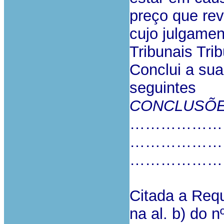
preço que rev
cujo julgame
Tribunais Trib
Conclui a sua
seguintes
CONCLUSÕE
………………
………………
………………
Citada a Requ
na al. b) do n