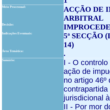
1
Meio Processual:
ACÇÃO DE 
ARBITRAL
Decisão:
IMPROCED
Indicações Eventuais:
5ª SECÇÃO (
14)
Área Temática:
.
Sumário:
I - O control
ação de impug
no artigo 46º 
contrapartida
jurisdicional 
II - Por mor d