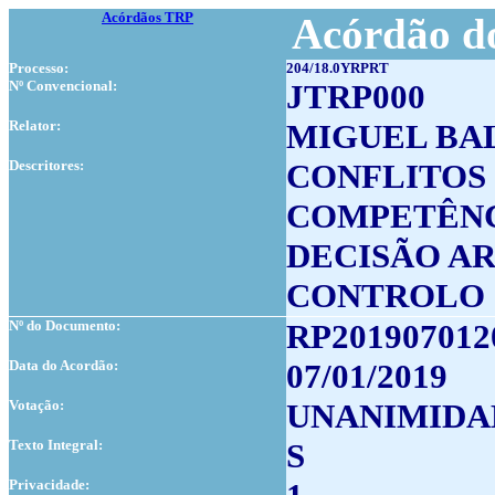
Acórdãos TRP
Acórdão do
Processo:
204/18.0YRPRT
Nº Convencional:
JTRP000
Relator:
MIGUEL BA
Descritores:
CONFLITOS
COMPETÊNC
DECISÃO A
CONTROLO 
Nº do Documento:
RP201907012
Data do Acordão:
07/01/2019
Votação:
UNANIMIDA
Texto Integral:
S
Privacidade: