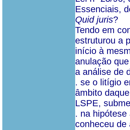
Essenciais, 
Quid juris
?
Tendo em con
estruturou a 
início à mesm
anulação que
a análise de 
. se o litígi
âmbito daquel
LSPE, submet
. na hipótese 
conheceu de 