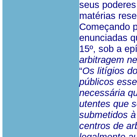
seus poderes
matérias reser
Começando pe
enunciadas qu
15º, sob a ep
arbitragem n
“
Os litígios 
públicos esse
necessária q
utentes que 
submetidos à 
centros de ar
legalmente a