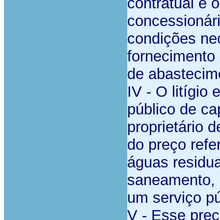
contratual e 
concessionár
condições nec
fornecimento 
de abastecim
IV - O litígio
público de ca
proprietário 
do preço refe
águas residua
saneamento, 
um serviço pú
V - Esse pre