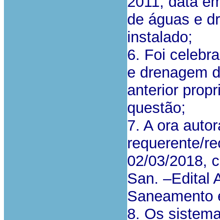
2011, data em
de águas e d
instalado;
6. Foi celebr
e drenagem de
anterior prop
questão;
7. A ora autor
requerente/
02/03/2018, c
San. –Edital
Saneamento e
8. Os sistema