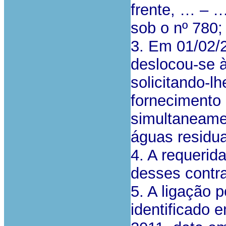
frente, … – …
sob o nº 780;
3. Em 01/02/
deslocou-se à
solicitando-l
fornecimento 
simultaneame
águas residua
4. A requerid
desses contra
5. A ligação 
identificado 