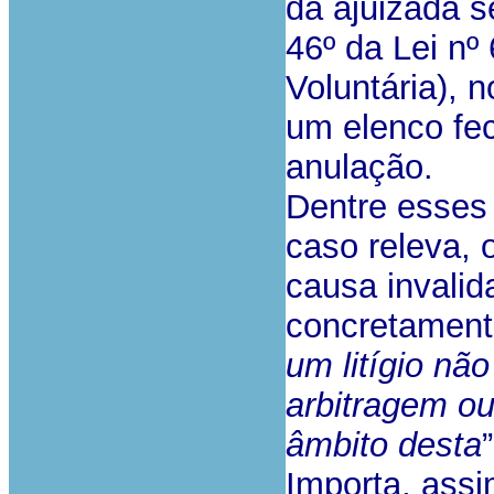
da ajuizada s
46º da Lei nº
Voluntária), 
um elenco fe
anulação.
Dentre esses
caso releva,
causa invalid
concretament
um litígio nã
arbitragem o
âmbito desta
”
Importa, assi