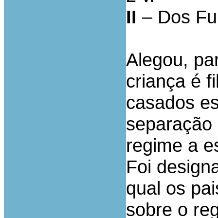
II
– Dos Fu
Alegou, par
criança é 
casados es
separação 
regime a e
Foi design
qual os pa
sobre o re