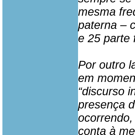
mesma freq
paterna – c
e 25 parte f
Por outro 
em momento
“discurso i
presença 
ocorrendo,
conta à me