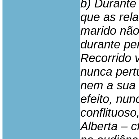
b) Durante
que as rel
marido não
durante pe
Recorrido v
nunca pert
nem a sua 
efeito, nun
conflituoso
Alberta – c