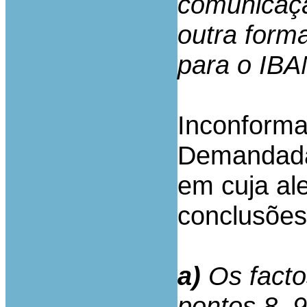
comunicaçã
outra forma
para o IBA
Inconforma
Demandada 
em cuja al
conclusões
a)
Os facto
pontos 8, 9