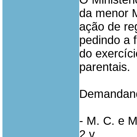
da menor M
ação de re
pedindo a 
do exercíc
parentais.
Demandand
- M. C. e M
2 v.