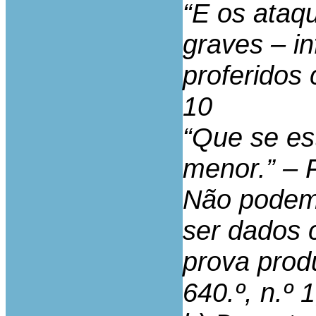
“E os ataq
graves – i
proferidos 
10
“Que se es
menor.” – 
Não podem
ser dados
prova produ
640.º, n.º