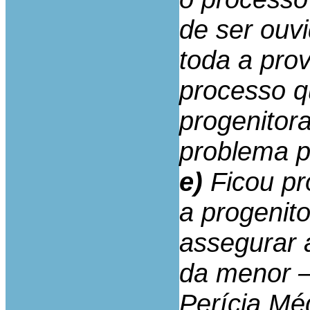
de ser ouv
toda a pro
processo q
progenitor
problema p
e)
Ficou pr
a progenit
assegurar 
da menor – 
Perícia Mé