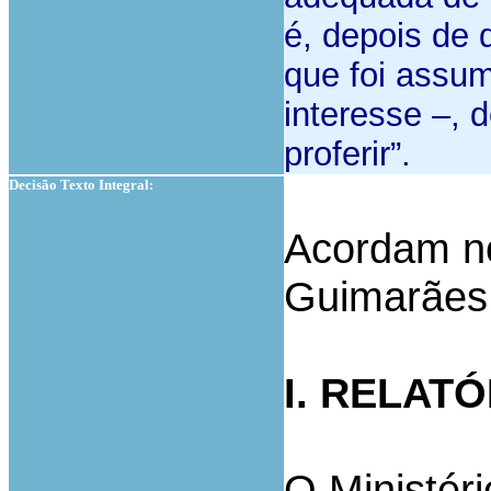
é, depois de
que foi assum
interesse –, 
proferir”.
Decisão Texto Integral:
Acordam no
Guimarães
I. RELATÓ
O Ministér