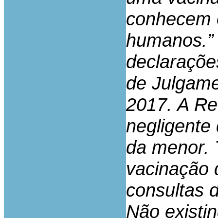
conhecem o
humanos.” 
declaraçõe
de Julgame
2017. A Re
negligente
da menor.
vacinação
consultas d
Não existi