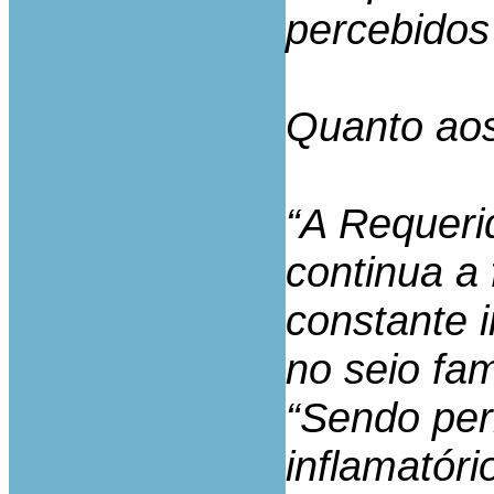
percebidos 
Quanto aos
“A Requerid
continua a 
constante i
no seio fami
“Sendo per
inflamatóri