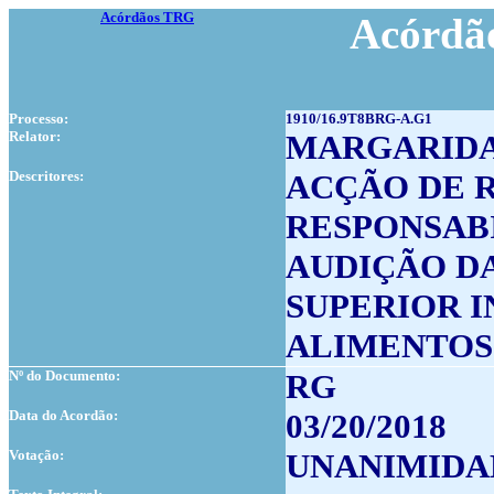
Acórdãos TRG
Acórdão
Processo:
1910/16.9T8BRG-A.G1
Relator:
MARGARIDA
Descritores:
ACÇÃO DE 
RESPONSAB
AUDIÇÃO D
SUPERIOR I
ALIMENTOS
Nº do Documento:
RG
Data do Acordão:
03/20/2018
Votação:
UNANIMIDA