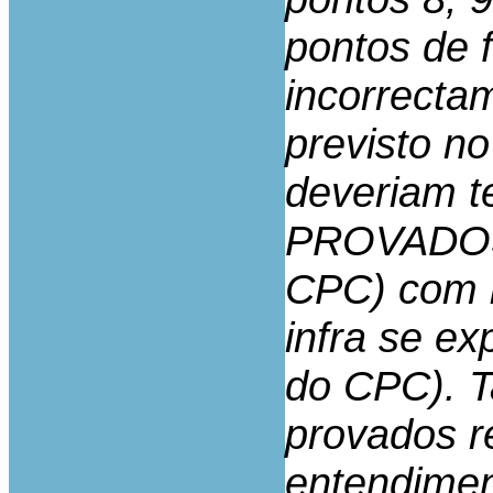
pontos de 
incorrecta
previsto no
deveriam t
PROVADOS (
CPC) com 
infra se ex
do CPC). T
provados r
entendimen