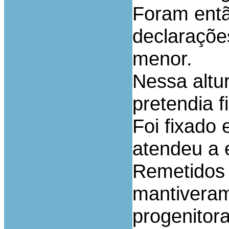
Foram entã
declaraçõe
menor.
Nessa altu
pretendia f
Foi fixado
atendeu a 
Remetidos 
mantiveram
progenitor