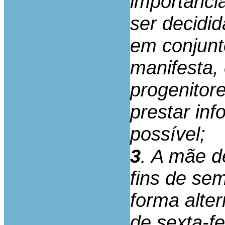
importânci
ser decidi
em conjunt
manifesta,
progenitor
prestar in
possível;
3
. A mãe d
fins de se
forma alter
de sexta-fe