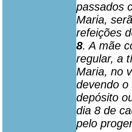
passados c
Maria, serã
refeições d
8
. A mãe c
regular, a 
Maria, no 
devendo o 
depósito ou
dia 8 de ca
pelo progen