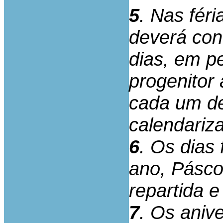
5
. Nas fér
deverá con
dias, em pe
progenitor
cada um de
calendariz
6
. Os dias
ano, Pásco
repartida e
7
. Os aniv