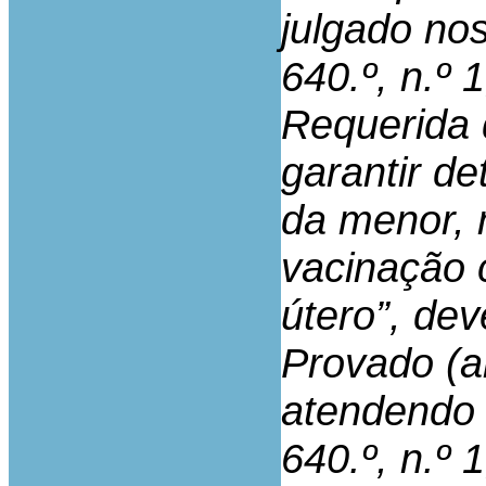
julgado nos
640.º, n.º 
Requerida 
garantir d
da menor,
vacinação 
útero”, de
Provado (ar
atendendo à
640.º, n.º 