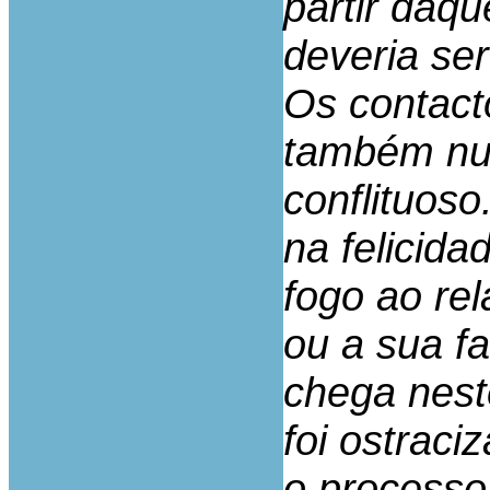
partir daq
deveria se
Os contact
também nun
conflituos
na felicida
fogo ao re
ou a sua f
chega nest
foi ostraci
o processo