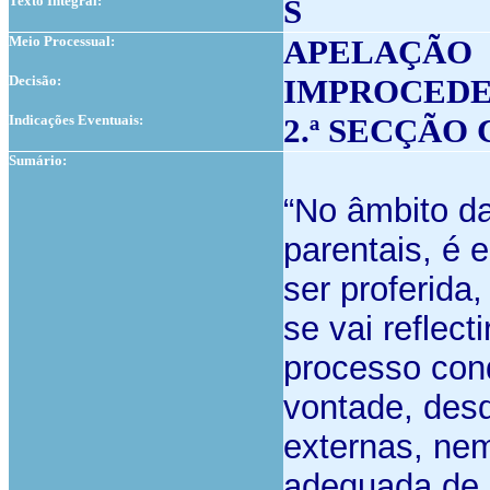
Texto Integral:
S
Meio Processual:
APELAÇÃO
Decisão:
IMPROCED
Indicações Eventuais:
2.ª SECÇÃO
Sumário:
“No âmbito d
parentais, é 
ser proferida
se vai reflect
processo con
vontade, desd
externas, nem
adequada de r