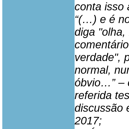
conta isso
“(…) e é n
diga "olha
comentário
verdade", 
normal, nu
óbvio…” – 
referida t
discussão 
2017;