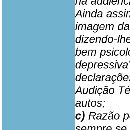
na audiênc
Ainda assim
imagem da
dizendo-lh
bem psicol
depressiva”
declaraçõe
Audição Té
autos;
c)
Razão pe
sempre se 