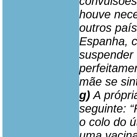
convulsões
houve nece
outros paí
Espanha, c
suspender 
perfeitame
mãe se sin
g)
A própri
seguinte: 
o colo do ú
uma vacina