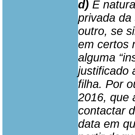
d)
É natura
privada da 
outro, se s
em certos 
alguma “ins
justificad
filha. Por 
2016, que 
contactar 
data em qu