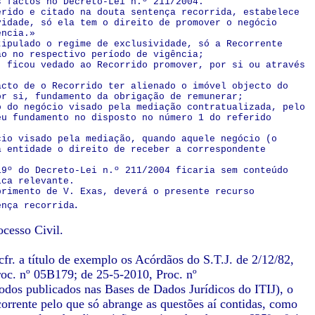
s factos no Decreto-Lei n.º 211/2004.
erido e citado na douta sentença recorrida, estabelece
vidade, só ela tem o direito de promover o negócio
ência.»
tipulado o regime de exclusividade, só a Recorrente
ão no respectivo período de vigência;
, ficou vedado ao Recorrido promover, por si ou através
acto de o Recorrido ter alienado o imóvel objecto do
or si, fundamento da obrigação de remunerar;
o do negócio visado pela mediação contratualizada, pelo
eu fundamento no disposto no número 1 do referido
cio visado pela mediação, quando aquele negócio (o
a entidade o direito de receber a correspondente
19º do Decreto-Lei n.º 211/2004 ficaria sem conteúdo
ica relevante.
primento de V. Exas, deverá o presente recurso
.
ença recorrida
ocesso Civil.
fr. a título de exemplo os Acórdãos do S.T.J. de 2/12/82,
oc. nº 05B179; de 25-5-2010, Proc. nº
os publicados nas Bases de Dados Jurídicos do ITIJ), o
orrente pelo que só abrange as questões aí contidas, como