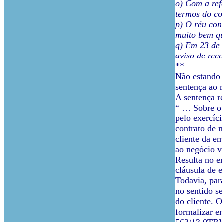
o) Com a ref
termos do co
p) O réu con
muito bem qu
q) Em 23 de 
aviso de rec
**
Não estando 
sentença ao 
A sentença r
“ … Sobre o 
pelo exercíc
contrato de 
cliente da e
ao negócio v
Resulta no e
cláusula de 
Todavia, par
no sentido s
do cliente. 
formalizar e