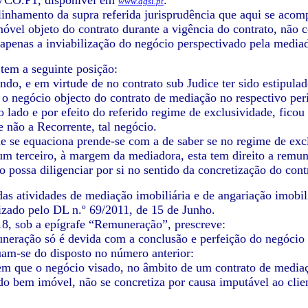
VCO.P1, disponível em
.
www.dgsi.pt
inhamento da supra referida jurisprudência que aqui se acomp
móvel objeto do contrato durante a vigência do contrato, não 
penas a inviabilização do negócio perspectivado pela mediad
 tem a seguinte posição:
ndo, e em virtude de no contrato sub Judice ter sido estipulad
o negócio objecto do contrato de mediação no respectivo per
o lado e por efeito do referido regime de exclusividade, fico
 não a Recorrente, tal negócio.
e se equaciona prende-se com a de saber se no regime de excl
um terceiro, à margem da mediadora, esta tem direito a remune
o possa diligenciar por si no sentido da concretização do cont
das atividades de mediação imobiliária e de angariação imobil
lizado pelo DL n.º 69/2011, de 15 de Junho.
 18, sob a epígrafe “Remuneração”, prescreve:
eração só é devida com a conclusão e perfeição do negócio 
m-se do disposto no número anterior:
em que o negócio visado, no âmbito de um contrato de media
 do bem imóvel, não se concretiza por causa imputável ao clie