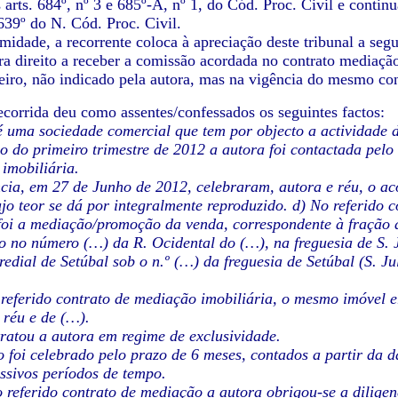
 arts. 684º, nº 3 e 685º-A, nº 1, do Cód. Proc. Civil e continu
 639º do N. Cód. Proc. Civil.
midade, a recorrente coloca à apreciação deste tribunal a segu
ra direito a receber a comissão acordada no contrato mediaçã
ceiro, não indicado pela autora, mas na vigência do mesmo con
ecorrida deu como assentes/confessados os seguintes factos:
é uma sociedade comercial que tem por objecto a actividade 
o do primeiro trimestre de 2012 a autora foi contactada pelo 
imobiliária.
cia, em 27 de Junho de 2012, celebraram, autora e réu, o aco
cujo teor se dá por integralmente reproduzido. d) No referido 
 foi a mediação/promoção da venda, correspondente à fração 
to no número (…) da R. Ocidental do (…), na freguesia de S. 
redial de Setúbal sob o n.º (…) da freguesia de Setúbal (S. Ju
 referido contrato de mediação imobiliária, o mesmo imóvel 
 réu e de (…).
tratou a autora em regime de exclusividade.
o foi celebrado pelo prazo de 6 meses, contados a partir da
essivos períodos de tempo.
o referido contrato de mediação a autora obrigou-se a dilige