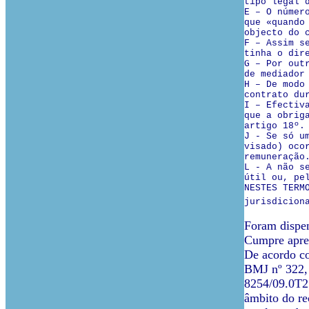
tipo legal 
E – O númer
que «quando
objecto do 
F – Assim s
tinha o dir
G – Por out
de mediador
H – De modo
contrato du
I – Efectiv
que a obrig
artigo 18º.
J - Se só u
visado) oco
remuneração
L - A não s
útil ou, pe
NESTES TERM
jurisdicion
Foram dispen
Cumpre aprec
De acordo co
BMJ nº 322, 
8254/09.0T2S
âmbito do re