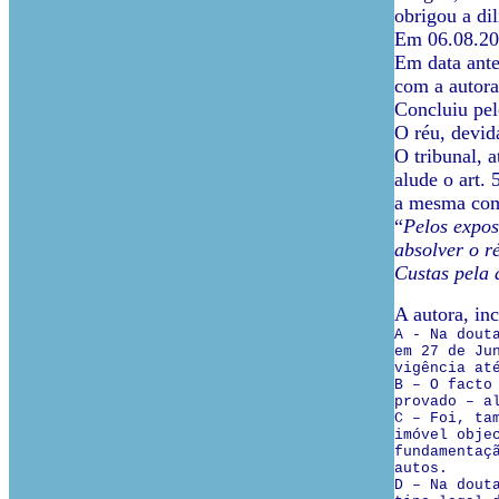
obrigou a di
Em 06.08.20
Em data ante
com a autora
Concluiu pel
O réu, devid
O tribunal, 
alude o art.
a mesma com 
“
Pelos expos
absolver o r
Custas pela 
A autora, in
A - Na dout
em 27 de Ju
vigência at
B – O facto
provado – a
C – Foi, ta
imóvel obje
fundamentaç
autos.
D – Na dout