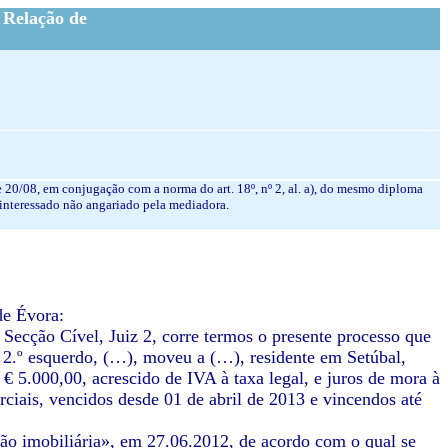
 Relação de
e 20/08, em conjugação com a norma do art. 18º, nº 2, al. a), do mesmo diploma
r interessado não angariado pela mediadora.
de Évora:
 Secção Cível, Juiz 2, corre termos o presente processo que
 2.º esquerdo, (…), moveu a (…), residente em Setúbal,
 5.000,00, acrescido de IVA à taxa legal, e juros de mora à
erciais, vencidos desde 01 de abril de 2013 e vincendos até
ão imobiliária», em 27.06.2012, de acordo com o qual se