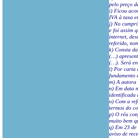
pelo preço d
i) Ficou aco
IVA à taxa e
j) No cumpri
e foi assim 
internet, de
referido, no
k) Consta da
(…) apresent
(…). Será en
l) Por carta
fundamento e
m) A autora 
n) Em data n
identificada
o) Com a ref
termos do co
p) O réu con
muito bem qu
q) Em 23 de 
aviso de rec