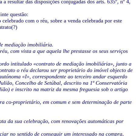
a a resultar das disposições conjugadas dos arts. 635º, nº 4,
inte questão:
o celebrado com o réu, sobre a venda celebrada por este
trato(?)
de mediação imobiliária.
réu, com vista a que aquela lhe prestasse os seus serviços
rdo intitulado «contrato de mediação imobiliária», junto a
contrato o réu declarou ser proprietário do imóvel objecto de
autónoma «I», correspondente ao terceiro andar esquerdo
Julião, Concelho de Setúbal, descrito na 1ª Conservatória
lião) e inscrito na matriz da mesma freguesia sob o artigo
era co-proprietário, em comum e sem determinação de parte
 data da sua celebração, com renovações automáticas por
nciar no sentido de conseguir um interessado na compra,