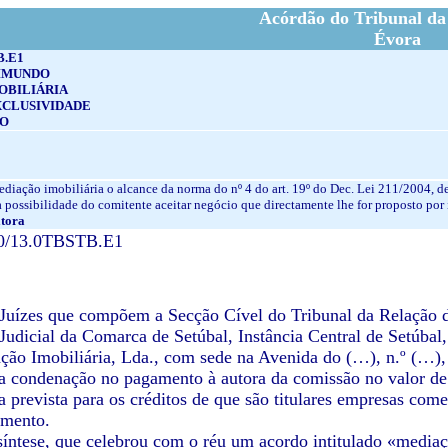
Acórdão do Tribunal da
Évora
B.E1
IMUNDO
OBILIÁRIA
XCLUSIVIDADE
O
diação imobiliária o alcance da norma do nº 4 do art. 19º do Dec. Lei 211/2004, d
 a possibilidade do comitente aceitar negócio que directamente lhe for proposto po
tora
20/13.0TBSTB.E1
Juízes que compõem a Secção Cível do Tribunal da Relação 
Judicial da Comarca de Setúbal, Instância Central de Setúbal,
ão Imobiliária, Lda., com sede na Avenida do (…), n.º (…),
a condenação no pagamento à autora da comissão no valor de €
va prevista para os créditos de que são titulares empresas com
amento.
íntese, que celebrou com o réu um acordo intitulado «mediaç