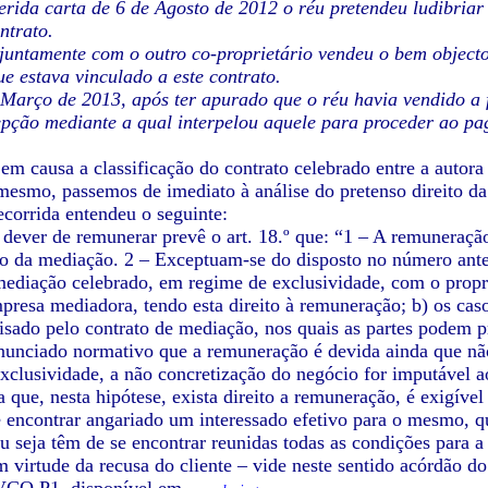
erida carta de 6 de Agosto de 2012 o réu pretendeu ludibriar
ntrato.
juntamente com o outro co-proprietário vendeu o bem object
e estava vinculado a este contrato.
Março de 2013, após ter apurado que o réu havia vendido a 
epção mediante a qual interpelou aquele para proceder ao p
em causa a classificação do contrato celebrado entre a autora 
mesmo, passemos de imediato à análise do pretenso direito da
ecorrida entendeu o seguinte:
dever de remunerar prevê o art. 18.º que: “1 – A remuneraçã
io da mediação. 2 – Exceptuam-se do disposto no número ante
mediação celebrado, em regime de exclusividade, com o propri
mpresa mediadora, tendo esta direito à remuneração; b) os cas
isado pelo contrato de mediação, nos quais as partes podem 
nunciado normativo que a remuneração é devida ainda que não
exclusividade, a não concretização do negócio for imputável 
a que, nesta hipótese, exista direito a remuneração, é exigív
e encontrar angariado um interessado efetivo para o mesmo, qu
Ou seja têm de se encontrar reunidas todas as condições para a
m virtude da recusa do cliente – vide neste sentido acórdão d