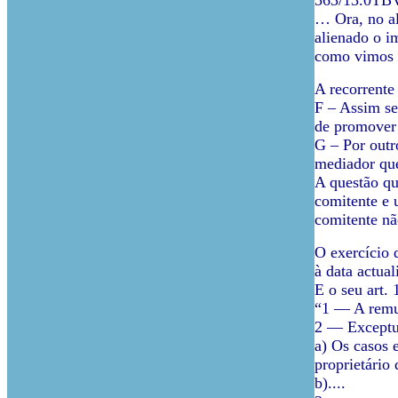
563/13.0TB
… Ora, no al
alienado o i
como vimos a
A recorrente
F – Assim se
de promover 
G – Por outr
mediador que
A questão qu
comitente e 
comitente nã
O exercício 
à data actua
E o seu art.
“1 — A remun
2 — Exceptua
a) Os casos 
proprietário
b)....