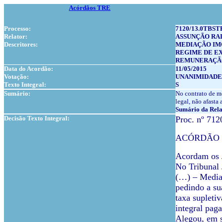
Acórdãos TRE
Processo:
7120/13.0TBST
Relator:
ASSUNÇÃO RA
Descritores:
MEDIAÇÃO IM
REGIME DE E
REMUNERAÇÃ
Data do Acordão:
11/05/2015
Votação:
UNANIMIDADE
Texto Integral:
S
Sumário:
No contrato de me
legal, não afasta
Sumário da Rela
Decisão Texto Integral:
Proc. nº 71
ACÓRDÃO
Acordam os 
No Tribunal 
(…) – Mediaç
pedindo a su
taxa supleti
integral pag
Alegou, em s