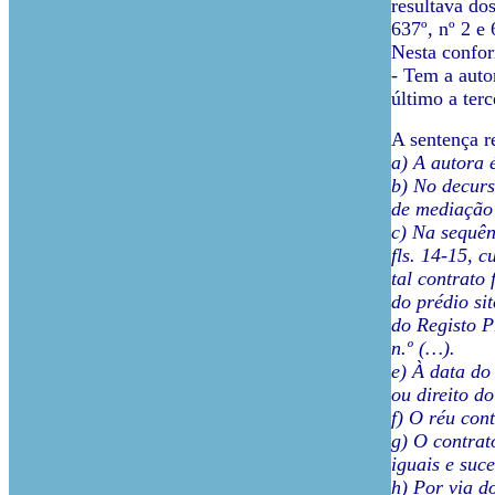
resultava dos
637º, nº 2 e
Nesta confor
- Tem a auto
último a ter
A sentença r
a) A autora 
b) No decurs
de mediação 
c) Na sequên
fls. 14-15, 
tal contrato
do prédio si
do Registo P
n.º (…).
e) À data do
ou direito do
f) O réu con
g) O contrat
iguais e suc
h) Por via d