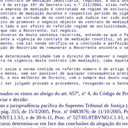
do contrato de mediação imobiliária, regulado, à data do
o 4 do artigo 19º do Decreto-Lei n.º 211/2004, aliás ref
 a empresa de mediação é contratada em regime de exclusi
contrato de mediação durante o respectivo período de vig
endo, e em virtude de no contrato sub Judice ter sido es
eito de promover o negócio objecto do contrato de mediaç
ro lado e por efeito do referido regime de exclusividade
 que não a Recorrente, tal negócio.
 diverso da douta sentença recorrida, entende-se que o f
rante a vigência do contrato de mediação constitui, só p
amente, com tal venda verifica-se a conclusão e perfeiçã
ação do Recorrido de remunerar a Recorrente encontra o s
ma determinada entidade tem o direito de promover o negó
rra na vigência deste contrato (de mediação), cabe àquel
.
er assim a norma contida no referido número 4 do artigo 
lo menos, sem ser passível de qualquer consequência prát
OS, e nos melhores de Direito, com o sempre mui douto su
al ser julgado provado e procedente, revogando-se a Sent
sados os vistos ao abrigo do art. 657º, nº 4, do Código de Pr
iar e decidir:
m a jurisprudência pacífica do Supremo Tribunal de Justiça (c
pág. 315; de 15/3/2005, Proc. nº 04B3876; de 11/10/2005, Pr
NT.L1.S1; e de 30-6-11, Proc. nº 527/05.8TBVNO.C1.S1, tod
curso determina-se em face das conclusões da alegação do rec