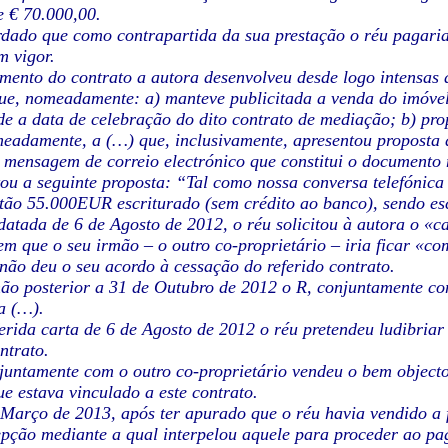
e € 70.000,00.
rdado que como contrapartida da sua prestação o réu pagaria
m vigor.
mento do contrato a autora desenvolveu desde logo intensas 
que, nomeadamente: a) manteve publicitada a venda do imóvel
sde a data de celebração do dito contrato de mediação; b) pro
meadamente, a (…) que, inclusivamente, apresentou proposta
 mensagem de correio electrónico que constitui o documento n.º
ou a seguinte proposta: “Tal como nossa conversa telefónica
tão 55.000EUR escriturado (sem crédito ao banco), sendo escr
 datada de 6 de Agosto de 2012, o réu solicitou à autora o 
m que o seu irmão – o outro co-proprietário – iria ficar «c
não deu o seu acordo à cessação do referido contrato.
ão posterior a 31 de Outubro de 2012 o R, conjuntamente co
 a (…).
erida carta de 6 de Agosto de 2012 o réu pretendeu ludibriar
ntrato.
juntamente com o outro co-proprietário vendeu o bem object
e estava vinculado a este contrato.
Março de 2013, após ter apurado que o réu havia vendido a 
epção mediante a qual interpelou aquele para proceder ao p