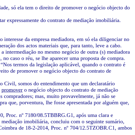
de, só ela tem o direito de promover o negócio objecto do
star expressamente do contrato de mediação imobiliária.
o interesse da empresa mediadora, em só ela diligenciar no
eração dos actos materiais que, para tanto, leve a cabo.
te a intermediação no mesmo negócio de outra (s) mediadora
e, no caso o réu, se lhe aparecer uma proposta de compra.
2 “Nos termos da legislação aplicável, quando o contrato é
reito de promover o negócio objecto do contrato de
igo Civil, somos do entendimento que um declaratário
o
promover
o negócio objecto do contrato de mediação
uais compradores; mas, muito provavelmente, já não se
ra que, porventura, lhe fosse apresentada por alguém que,
10, Proc. nº 7180/08.5TBBRG.G1, após uma clara e
e mediação imobiliária, concluiu com o seguinte sumário,
de Coimbra de 18-2-2014, Proc. nº 704/12.5TZOBR.C1, ambos