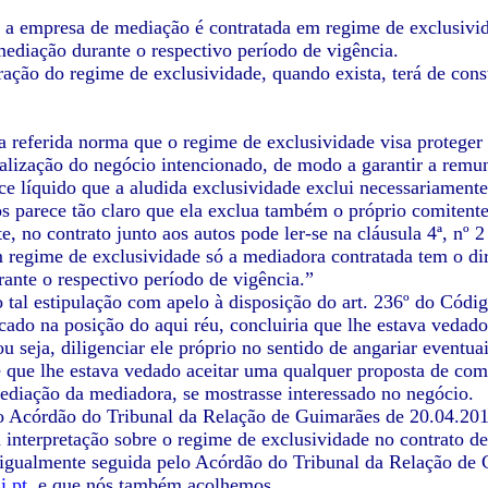
 empresa de mediação é contratada em regime de exclusivida
mediação durante o respectivo período de vigência.
ração do regime de exclusividade, quando exista, terá de con
a referida norma que o regime de exclusividade visa proteger 
ealização do negócio intencionado, de modo a garantir a remun
ce líquido que a aludida exclusividade exclui necessariamen
nos parece tão claro que ela exclua também o próprio comitent
e, no contrato junto aos autos pode ler-se na cláusula 4ª, nº 
 regime de exclusividade só a mediadora contratada tem o di
ante o respectivo período de vigência.”
o tal estipulação com apelo à disposição do art. 236º do Cód
cado na posição do aqui réu, concluiria que lhe estava vedad
 ou seja, diligenciar ele próprio no sentido de angariar event
 que lhe estava vedado aceitar uma qualquer proposta de comp
ediação da mediadora, se mostrasse interessado no negócio.
do Acórdão do Tribunal da Relação de Guimarães de 20.04.20
 interpretação sobre o regime de exclusividade no contrato d
i igualmente seguida pelo Acórdão do Tribunal da Relação 
.pt
, e que nós também acolhemos.