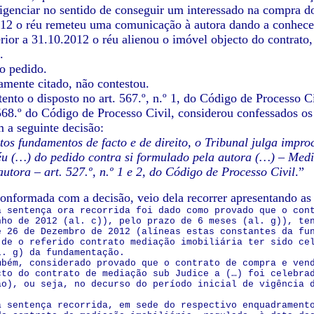
ligenciar no sentido de conseguir um interessado na compra d
12 o réu remeteu uma comunicação à autora dando a conhecer
rior a 31.10.2012 o réu alienou o imóvel objecto do contrato,
.
o pedido.
amente citado, não contestou.
atento o disposto no art. 567.º, n.º 1, do Código de Processo 
 568.º do Código de Processo Civil, considerou confessados os 
a seguinte decisão:
tos fundamentos de facto e de direito, o Tribunal julga impr
éu (…) do pedido contra si formulado pela autora (…) – Medi
autora – art. 527.º, n.º 1 e 2, do Código de Processo Civil
.”
conformada com a decisão, veio dela recorrer apresentando as 
a sentença ora recorrida foi dado como provado que o con
nho de 2012 (al. c)), pelo prazo de 6 meses (al. g)), te
é 26 de Dezembro de 2012 (alíneas estas constantes da fu
 de o referido contrato mediação imobiliária ter sido ce
l. g) da fundamentação.
mbém, considerado provado que o contrato de compra e ven
cto do contrato de mediação sub Judice a (…) foi celebra
ão), ou seja, no decurso do período inicial de vigência 
a sentença recorrida, em sede do respectivo enquadrament