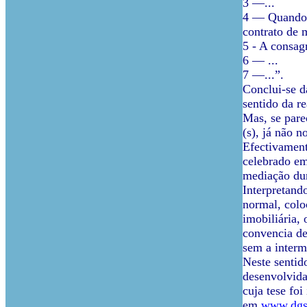
3 —...
4 — Quando a
contrato de 
5 - A consag
6 — ...
7 —...”.
Conclui-se d
sentido da r
Mas, se pare
(s), já não 
Efectivament
celebrado em
mediação dur
Interpretand
normal, colo
imobiliária,
convencia de
sem a interm
Neste senti
desenvolvida
cuja tese fo
em
www.dgsi