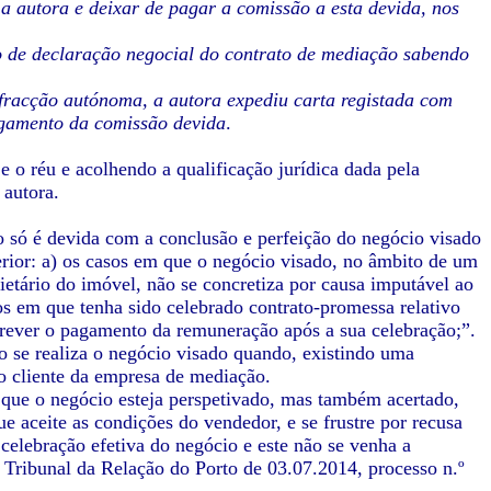
 a autora e deixar de pagar a comissão a esta devida, nos
o de declaração negocial do contrato de mediação sabendo
fracção autónoma, a autora expediu carta registada com
agamento da comissão devida
.
e o réu e acolhendo a qualificação jurídica dada pela
 autora.
o só é devida com a conclusão e perfeição do negócio visado
rior: a) os casos em que o negócio visado, no âmbito de um
etário do imóvel, não se concretiza por causa imputável ao
os em que tenha sido celebrado contrato-promessa relativo
prever o pagamento da remuneração após a sua celebração;”.
 se realiza o negócio visado quando, existindo uma
ao cliente da empresa de mediação.
el que o negócio esteja perspetivado, mas também acertado,
e aceite as condições do vendedor, e se frustre por recusa
 celebração efetiva do negócio e este não se venha a
o Tribunal da Relação do Porto de 03.07.2014, processo n.º