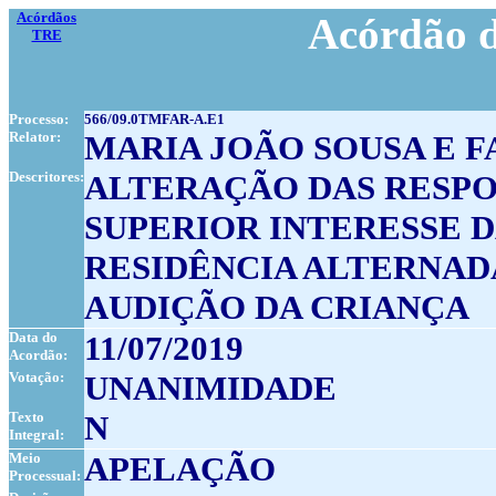
Acórdãos
Acórdão d
TRE
Processo:
566/09.0TMFAR-A.E1
Relator:
MARIA JOÃO SOUSA E 
Descritores:
ALTERAÇÃO DAS RESPO
SUPERIOR INTERESSE 
RESIDÊNCIA ALTERNAD
AUDIÇÃO DA CRIANÇA
Data do
11/07/2019
Acordão:
Votação:
UNANIMIDADE
Texto
N
Integral:
Meio
APELAÇÃO
Processual: