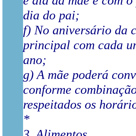
e dia da mãe e com o 
dia do pai;
f) No aniversário da 
principal com cada u
ano;
g) A mãe poderá conv
conforme combinação 
respeitados os horário
*
3. Alimentos