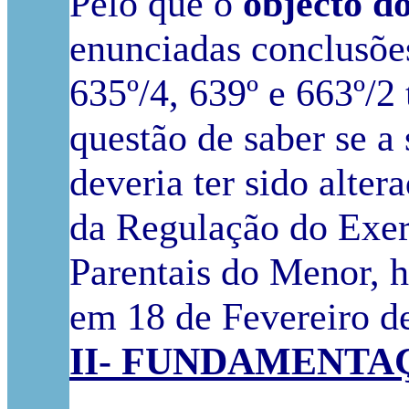
Pelo que o
objecto d
enunciadas conclusões 
635º/4, 639º e 663º/2
questão de saber se a 
deveria ter sido alter
da Regulação do Exer
Parentais do Menor, 
em 18 de Fevereiro d
II- FUNDAMENTA