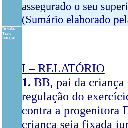
assegurado o seu superi
(Sumário elaborado pel
Decisão
Texto
Integral:
I – RELATÓRIO
1.
BB, pai da criança 
regulação do exercíci
contra a progenitora
criança
seja fixada ju