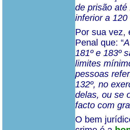
de prisão at
inferior a 120
Por sua vez, 
Penal que: “
A
181º e 183º 
limites mínim
pessoas referi
132º, no exer
delas, ou se o
facto com gr
O bem jurídic
crime é a
hon