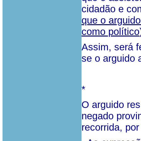
cidadão e co
que o arguid
como político
Assim, será f
se o arguido 
*
O arguido re
negado provi
recorrida, por