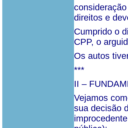
consideração
direitos e de
Cumprido o di
CPP, o argui
Os autos tive
***
II – FUNDA
Vejamos com
sua decisão d
improcedente