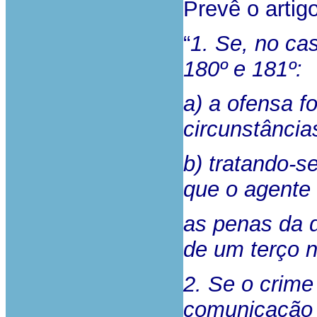
Prevê o artig
“
1. Se, no ca
180º e 181º:
a) a ofensa f
circunstância
b) tratando-s
que o agente 
as penas da d
de um terço 
2. Se o crime
comunicação 