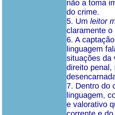
não a toma im
do crime.
5. Um
leitor 
claramente o
6. A captação
linguagem fal
situações da v
direito pena
desencarnada
7. Dentro do c
linguagem, co
e valorativo 
corrente e do