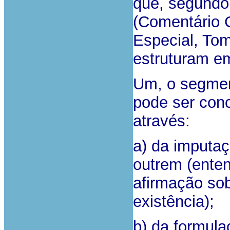
que, segundo 
(Comentário 
Especial, Tom
estruturam e
Um, o segmen
pode ser conc
através:
a) da imputa
outrem (ente
afirmação sob
existência);
b) da formula