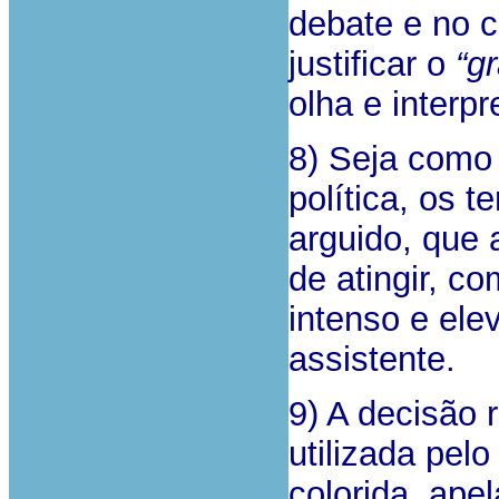
debate e no c
justificar o
“g
olha e interpr
8) Seja como
política, os 
arguido, que 
de atingir, c
intenso e ele
assistente.
9) A decisão r
utilizada pel
colorida, ape