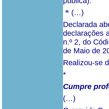
pública):
“
(…)
Declarada abe
declarações a
n.º 2, do Cód
de Maio de 2
Realizou-se d
*
Cumpre profe
(…)