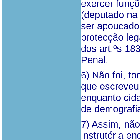
exercer funçõ
(deputado na
ser apoucado 
protecção leg
dos art.ºs 183
Penal.
6) Não foi, t
que escreveu 
enquanto cid
de ­demografi
7) Assim, nã
instrutória e