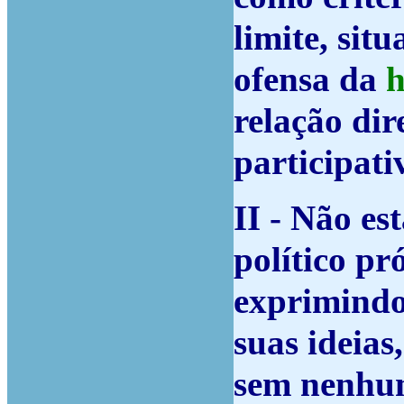
limite, sit
ofensa da
relação dir
participati
II
- Não es
político pr
exprimindo
suas ideias
sem nenhum