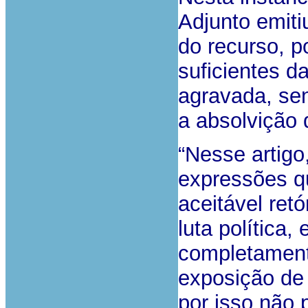
Adjunto emiti
do recurso, p
suficientes d
agravada, se
a absolvição 
“Nesse artigo,
expressões q
aceitável ret
luta política,
completament
exposição de 
por isso não