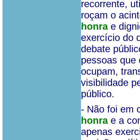
recorrente, u
roçam o acin
honra
e digni
exercício do 
debate públic
pessoas que 
ocupam, tran
visibilidade 
público.
- Não foi em
honra
e a con
apenas exerci