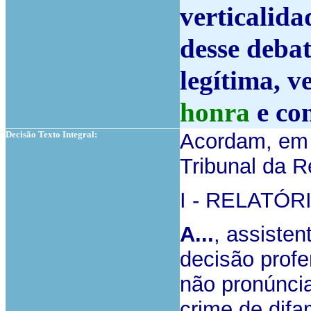
verticalid
desse debat
legítima, v
honra
e con
Decisão Texto Integral:
Acordam, em 
Tribunal da 
I - RELATÓR
A...
,
assisten
decisão profe
não pronúnci
crime de difa