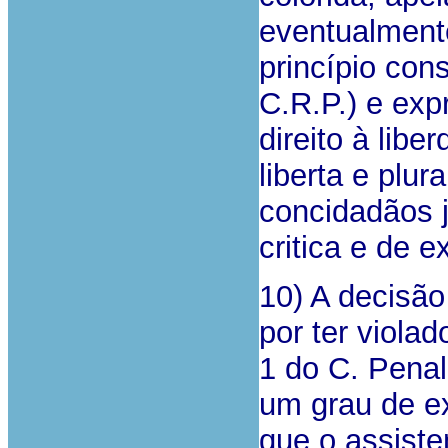
eventualmente
princípio con
C.R.P.) e ex
direito à lib
liberta e plur
concidadãos j
critica e de 
10) A decisão
por ter violad
1 do C. Penal
um grau de ex
que o assist