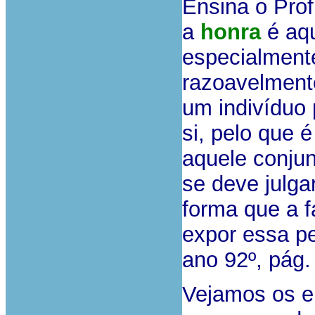
Ensina o Prof
a
honra
é aqu
especialment
razoavelment
um indivíduo 
si, pelo que 
aquele conjun
se deve julga
forma que a f
expor essa pe
ano 92º, pág.
Vejamos os el