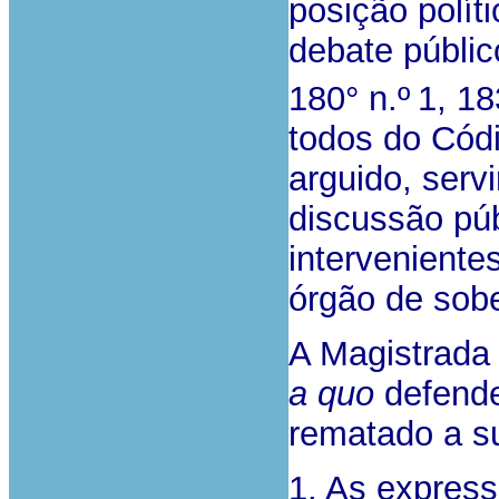
posição polít
debate públic
180° n.º
1, 183
todos do Cód
arguido, serv
discussão pú
interveniente
órgão de sobe
A Magistrada 
a quo
defende
rematado a s
1. As express