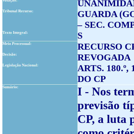
Votação:
UNANIMIDA
Tribunal Recurso:
GUARDA (GO
– SEC. COMP.
Texto Integral:
S
Meio Processual:
RECURSO C
Decisão:
REVOGADA
Legislação Nacional:
ARTS. 180.º, 18
DO CP
Sumário:
I
- Nos term
previsão típ
CP, a luta 
como critér