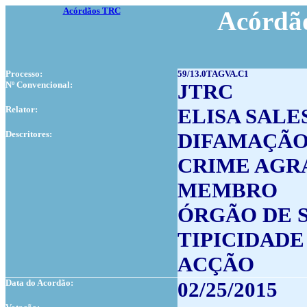
Acórdãos TRC
Acórdão
Processo:
59/13.0TAGVA.C1
Nº Convencional:
JTRC
Relator:
ELISA SALE
Descritores:
DIFAMAÇÃO
CRIME AGR
MEMBRO
ÓRGÃO DE 
TIPICIDADE
ACÇÃO
Data do Acordão:
02/25/2015