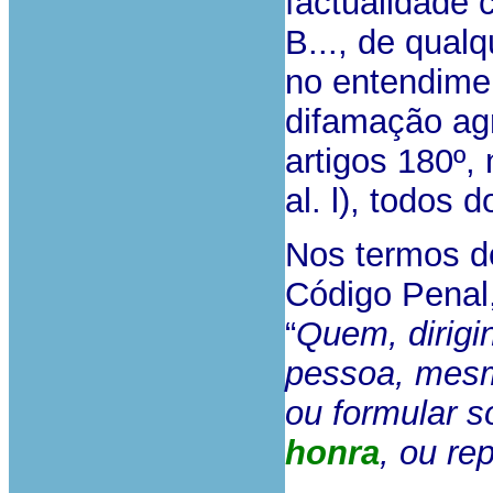
factualidade 
B..., de qualq
no entendime
difamação agr
artigos 180º, 
al. l), todos 
Nos termos do
Código Penal
“
Quem, dirigin
pessoa, mesm
ou formular s
honra
, ou re