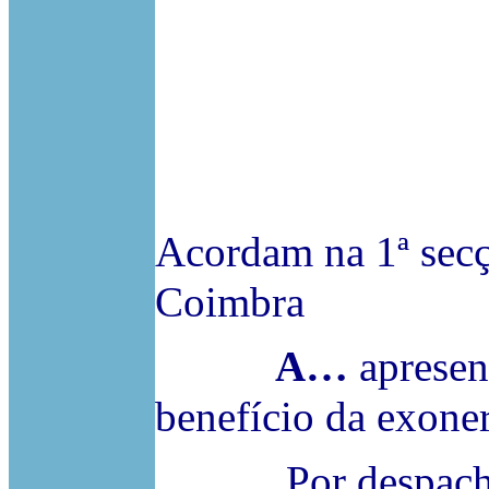
Acordam na 1ª secç
Coimbra
A…
apresen
benefício da exoner
Por despacho de