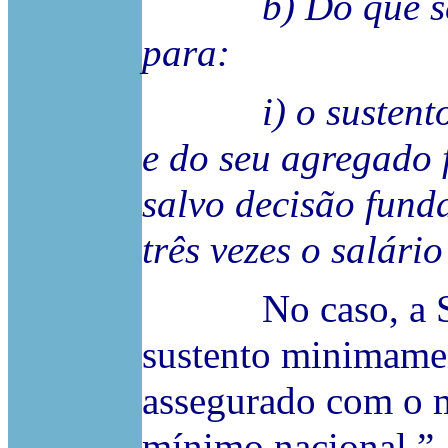
b) Do que seja 
para:
i) o sustento m
e do seu agregado 
salvo decisão fund
três vezes o salári
No caso, a Sr.ª 
sustento minimamen
assegurado com o m
mínimo nacional.”