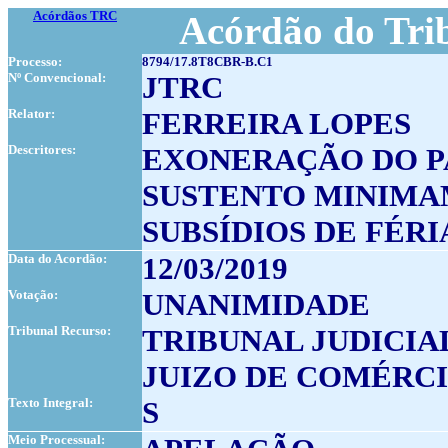
Acórdãos TRC
Acórdão do Tri
Processo:
8794/17.8T8CBR-B.C1
Nº Convencional:
JTRC
Relator:
FERREIRA LOPES
Descritores:
EXONERAÇÃO DO P
SUSTENTO MINIMA
SUBSÍDIOS DE FÉRI
Data do Acordão:
12/03/2019
Votação:
UNANIMIDADE
Tribunal Recurso:
TRIBUNAL JUDICIA
JUIZO DE COMÉRC
Texto Integral:
S
Meio Processual: