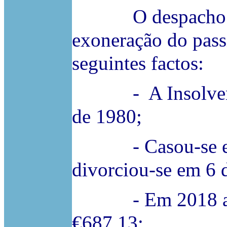
O despacho limi
exoneração do pass
seguintes factos:
- A Insolvente
de 1980;
- Casou-se em 3
divorciou-se em 6 
- Em 2018 aufer
€687,13;