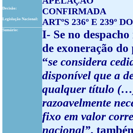
APELAÇÃO
Decisão:
CONFIRMADA
Legislação Nacional:
ARTºS 236º E 239º D
Sumário:
I
-
Se no despacho i
de exoneração do p
“
se considera cedi
disponível que a d
qualquer título (…
razoavelmente nece
fixo em valor corr
nacional”
, também