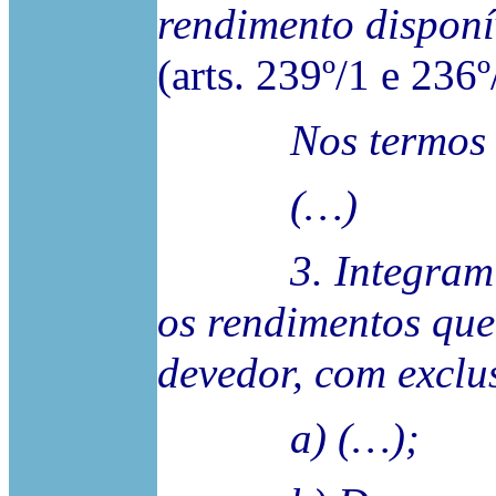
rendimento disponí
(arts. 239º/1 e 236º
Nos termos 
(…)
3. Integram o r
os rendimentos que
devedor, com exclu
a) (…);