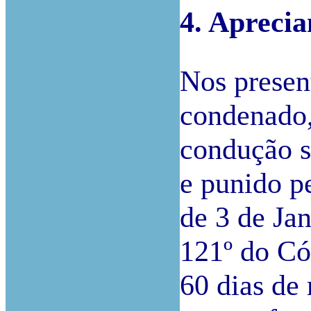
4. Aprecia
Nos present
condenado,
condução s
e punido pe
de 3 de Ja
121º do Có
60 dias de 