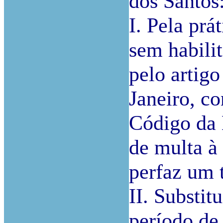
dos Santos
I. Pela pr
sem habilit
pelo artigo
Janeiro, c
Código da 
de multa à 
perfaz um 
II. Substi
período de