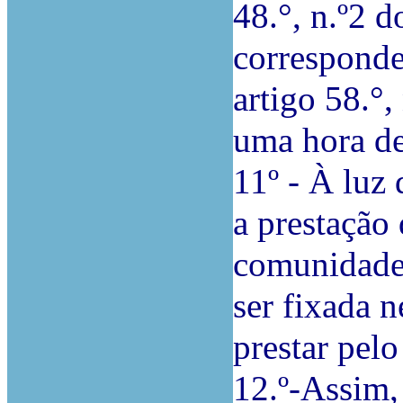
48.°, n.º2 d
corresponde
artigo 58.°,
uma hora de
11º - À luz
a prestação 
comunidade 
ser fixada 
prestar pelo
12.º-Assim,