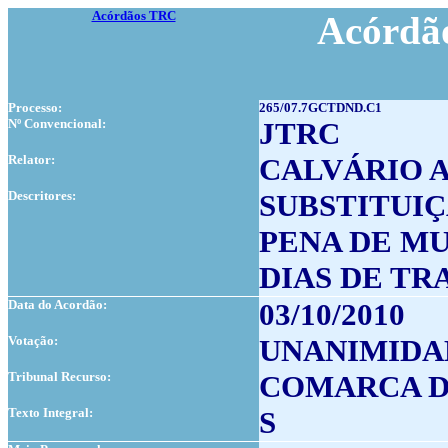
Acórdãos TRC
Acórdão
Processo:
265/07.7GCTDND.C1
Nº Convencional:
JTRC
Relator:
CALVÁRIO 
Descritores:
SUBSTITUIÇ
PENA DE M
DIAS DE T
Data do Acordão:
03/10/2010
Votação:
UNANIMIDA
Tribunal Recurso:
COMARCA D
Texto Integral:
S