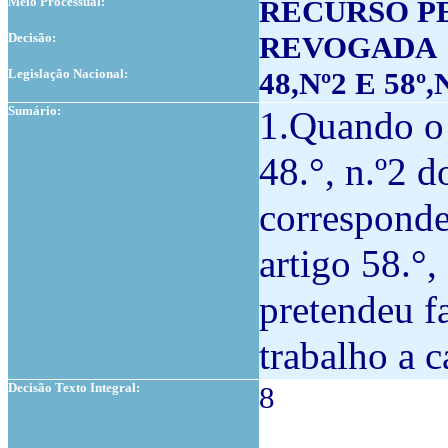
Meio Processual:
RECURSO P
Decisão:
REVOGADA
Legislação Nacional:
48,Nº2 E 58º
Sumário:
1.Quando o 
48.°, n.º2 
corresponde
artigo 58.°
pretendeu f
trabalho a c
Decisão Texto Integral:
8