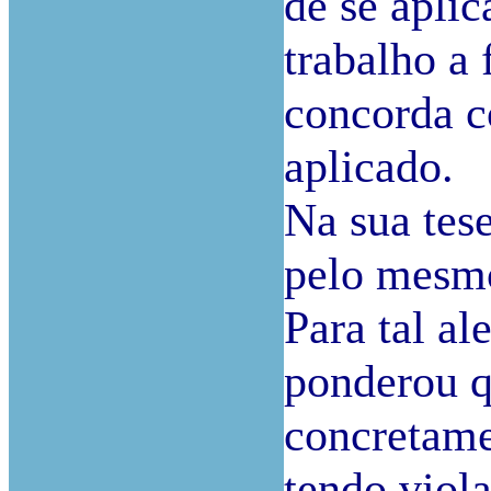
de se aplic
trabalho a
concorda c
aplicado.
Na sua tese
pelo mesmo
Para tal al
ponderou q
concretame
tendo viola