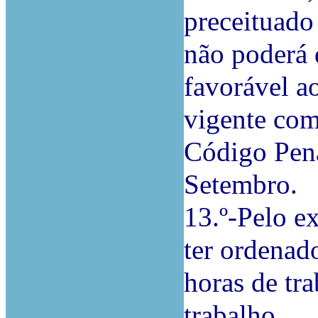
preceituado 
não poderá 
favorável ao
vigente com
Código Pena
Setembro.
13.º-Pelo e
ter ordenad
horas de tra
trabalho.