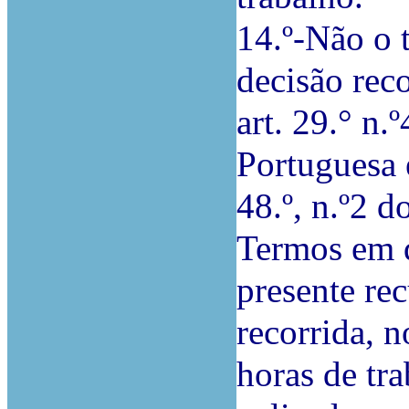
14.º-Não o 
decisão reco
art. 29.° n.
Portuguesa e
48.º, n.º2 
Termos em q
presente rec
recorrida, 
horas de tr