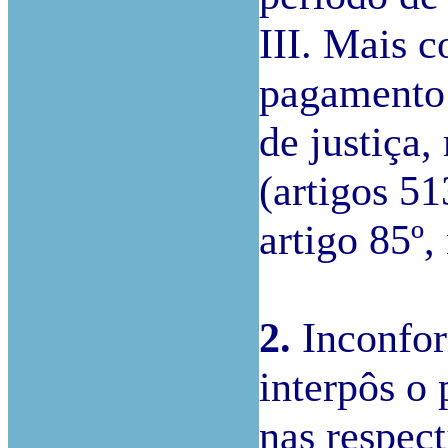
III. Mais 
pagamento 
de justiça
(artigos 51
artigo 85º,
2.
Inconfor
interpôs o
nas respec