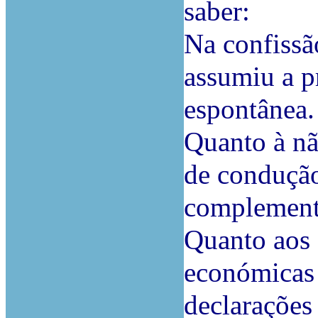
saber:
Na confissão
assumiu a p
espontânea.
Quanto à nã
de condução
complement
Quanto aos 
económicas 
declarações