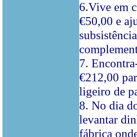
6.Vive em c
€50,00 e aj
subsistênci
complemento
7. Encontra
€212,00 par
ligeiro de p
8. No dia d
levantar di
fábrica ond