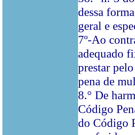
dessa forma
geral e espe
7º-Ao contr
adequado fi
prestar pel
pena de mul
8.° De harm
Código Penal
do Código P