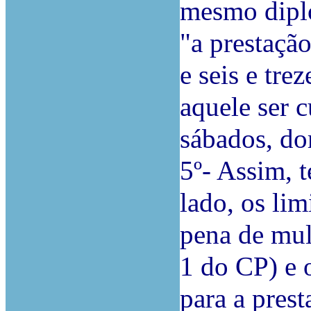
mesmo diplo
"a prestação
e seis e tre
aquele ser 
sábados, do
5º- Assim, t
lado, os lim
pena de mult
1 do CP) e o
para a prest