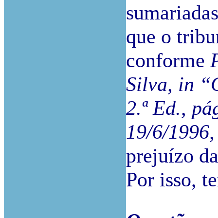
sumariadas
que o tribu
conforme
Silva, in “
2.ª Ed., pá
19/6/1996,
prejuízo d
Por isso, 