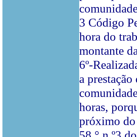
comunidade (
3 Código Pen
hora do tra
montante da
6º-Realizad
a prestação 
comunidade 
horas, porq
próximo do 
58.° n.º3 do