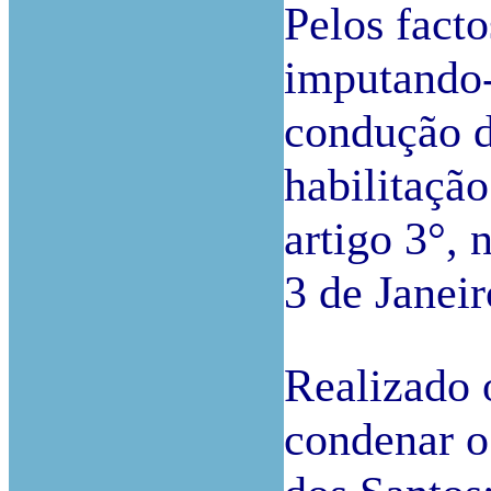
Pelos facto
imputando-
condução 
habilitação
artigo 3°, 
3 de Janeir
Realizado 
condenar o