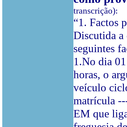
transcrição):
“1. Factos 
Discutida a
seguintes fa
1.No dia 01
horas, o arg
veículo cic
matrícula --
EM que liga
freguesia de