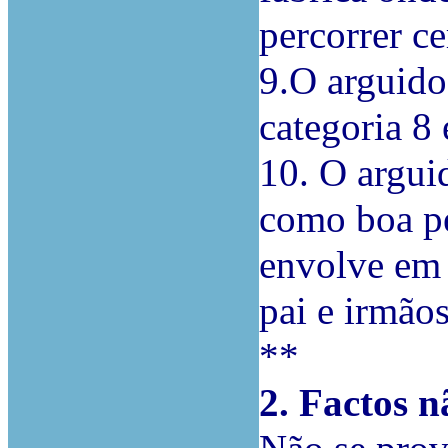
percorrer c
9.O arguido
categoria 8
10. O argui
como boa pe
envolve em 
pai e irmão
**
2. Factos 