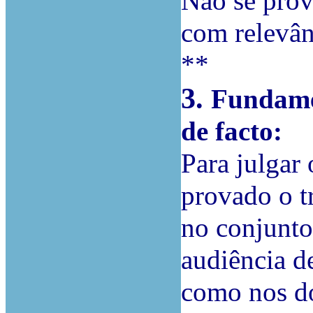
Não se prov
com relevân
**
3.
Fundame
de facto:
Para julgar
provado o t
no conjunto
audiência d
como nos do