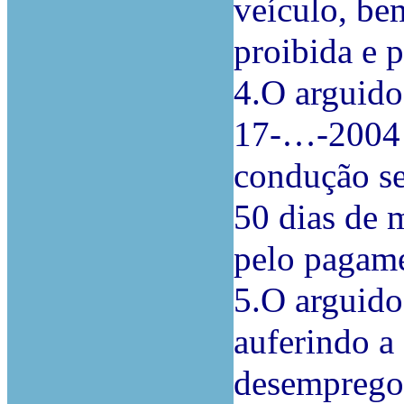
veículo, be
proibida e 
4.O arguido
17-…-2004 p
condução se
50 dias de m
pelo pagam
5.O arguido
auferindo a
desemprego 