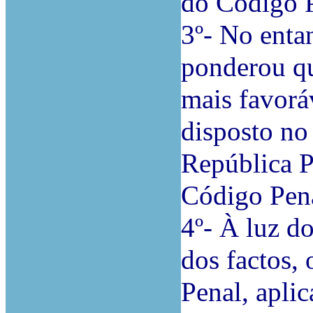
do Código P
3º- No enta
ponderou qu
mais favorá
disposto no 
República Po
Código Pen
4º- À luz do
dos factos, 
Penal, aplic