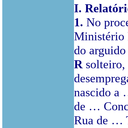
I. Relatóri
1.
No proce
Ministério
do arguido
R
solteiro,
desemprega
nascido a 
de … Conce
Rua de … 