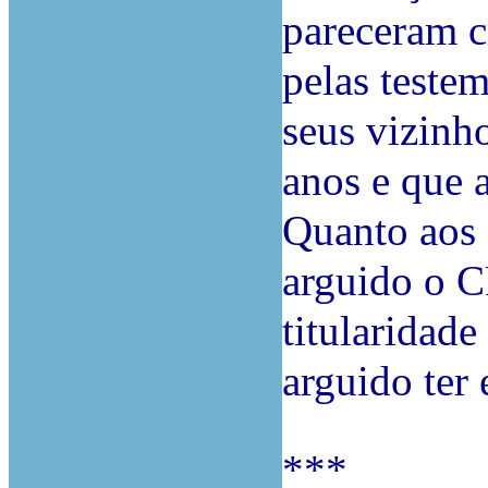
pareceram c
pelas teste
seus vizinh
anos e que 
Quanto aos 
arguido o C
titularidade
arguido ter
***