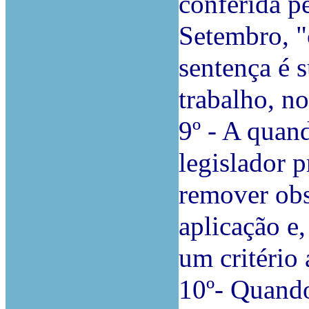
conferida pe
Setembro, "
sentença é 
trabalho, n
9º - A quan
legislador p
remover obs
aplicação e,
um critério 
10º- Quando