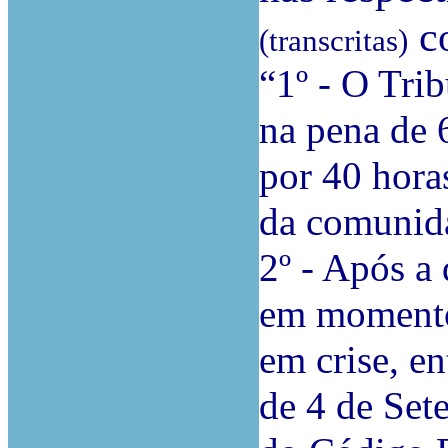
co
(transcritas)
“1º - O Tri
na pena de 
por 40 horas
da comunid
2º - Após a 
em momento 
em crise, e
de 4 de Set