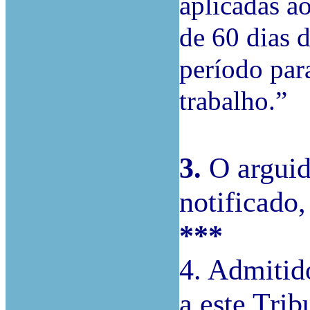
aplicadas a
de 60 dias d
período par
trabalho.”
3.
O arguid
notificado,
***
4. Admitido
a este Tri