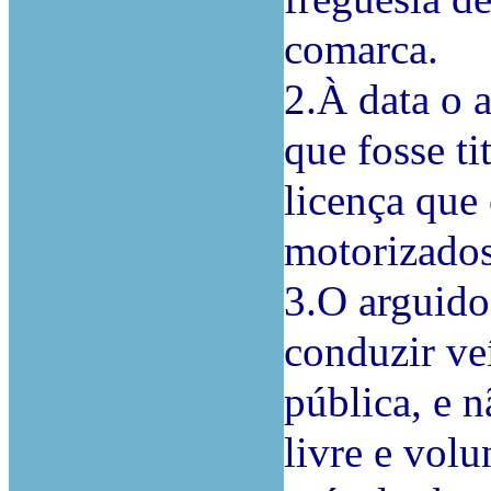
comarca.
2.À data o 
que fosse ti
licença que 
motorizados
3.O arguido
conduzir ve
pública, e 
livre e volu