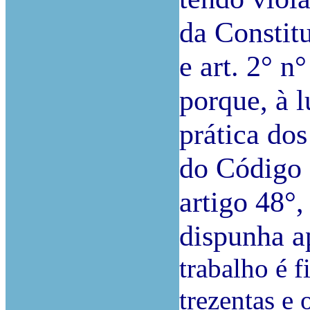
da Constit
e art. 2° n
porque, à l
prática dos
do Código 
artigo 48°
dispunha 
trabalho é fi
trezentas e 