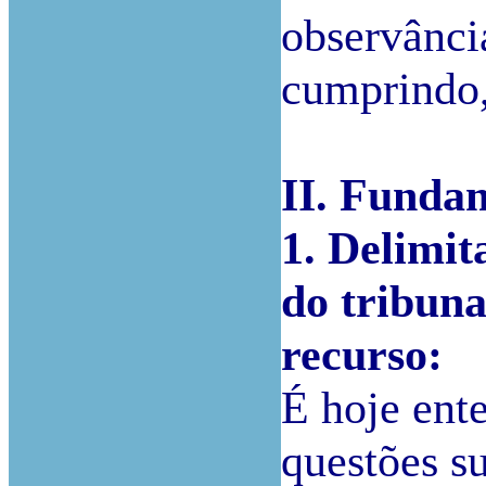
observânci
cumprindo, 
II. Funda
1. Delimit
do tribun
recurso:
É hoje ent
questões su