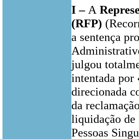
I –
A
Represe
(RFP)
(Recorr
a sentença pro
Administrativo
julgou totalm
intentada por
direcionada c
da reclamação
liquidação de
Pessoas Singul