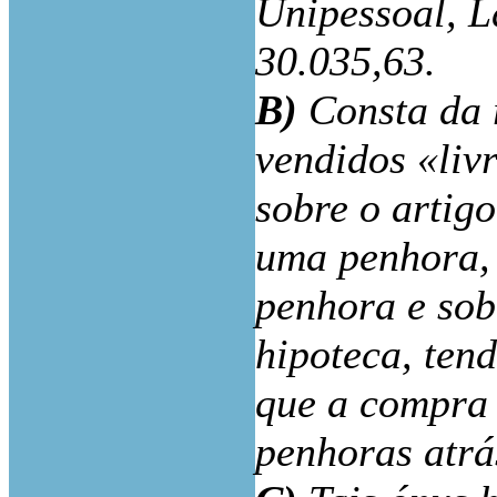
Unipessoal, L
30.035,63.
B)
Consta da r
vendidos «liv
sobre o artigo
uma penhora, 
penhora e sobr
hipoteca, ten
que a compra 
penhoras atr