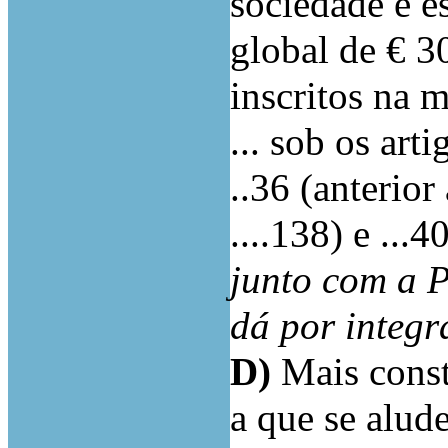
sociedade e e
global de € 3
inscritos na m
... sob os arti
..36 (anterior 
....138) e ...4
junto com a PI
dá por integr
D)
Mais const
a que se alude