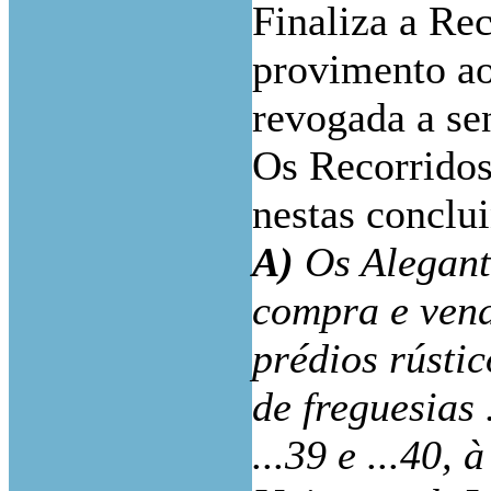
Finaliza a Re
provimento ao
revogada a se
Os Recorridos
nestas conclu
A)
Os Alegante
compra e vend
prédios rústic
de freguesias .
...39 e ...40,