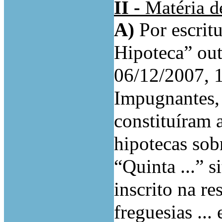
II -
Matéria de
A)
Por escrit
Hipoteca” out
06/12/2007, 1
Impugnantes,
constituíram 
hipotecas sob
“Quinta ...” si
inscrito na re
freguesias ...