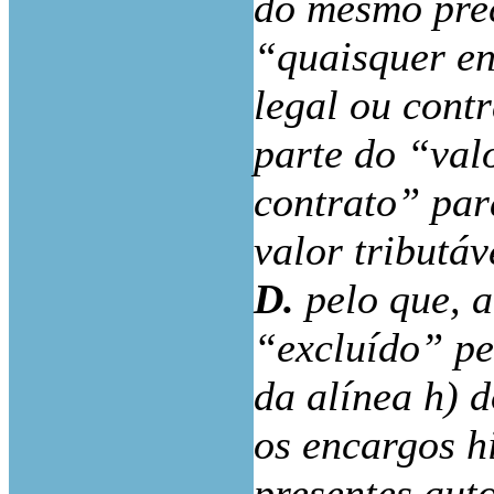
do mesmo prec
“quaisquer en
legal ou cont
parte do “val
contrato” par
valor tributáv
D.
pelo que, a
“excluído” pe
da alínea h) d
os encargos h
presentes aut