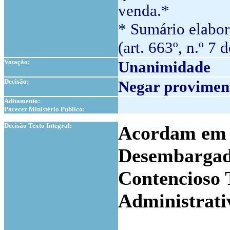
venda.*
* Sumário elabor
(art. 663º, n.º 7 
Votação:
Unanimidade
Decisão:
Negar proviment
Aditamento:
Parecer Ministério Publico:
1
Decisão Texto Integral:
Acordam em c
Desembargad
Contencioso 
Administrati