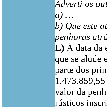
Adverti os ou
a) …
b) Que este a
penhoras atr
E)
À data da 
que se alude 
parte dos pri
1.473.859,55 
valor da penh
rústicos inscr