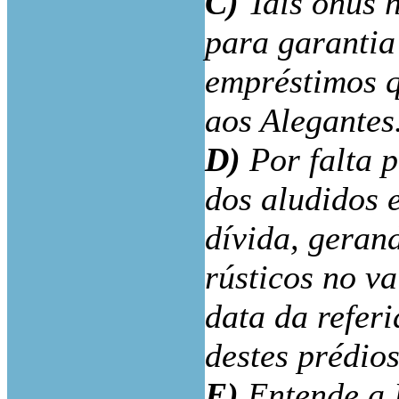
C)
Tais ónus h
para garantia
empréstimos q
aos Alegantes
D)
Por falta 
dos aludidos 
dívida, geran
rústicos no va
data da refer
destes prédios
E)
Entende a 