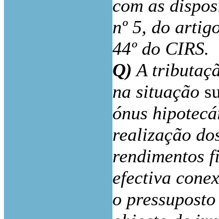
com as dispo
nº 5, do artig
44º do CIRS.
Q)
A tributaç
na situação
s
ónus hipotecá
realização do
rendimentos f
efectiva conex
o pressuposto