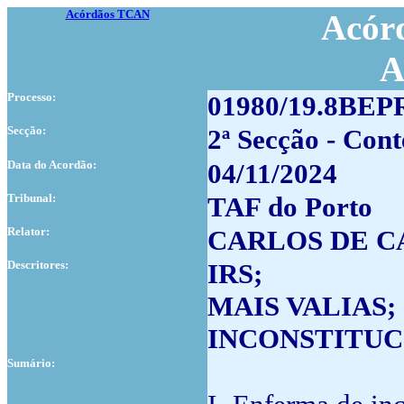
Acórdãos TCAN
Acórd
A
Processo:
01980/19.8BEP
Secção:
2ª Secção - Cont
Data do Acordão:
04/11/2024
Tribunal:
TAF do Porto
Relator:
CARLOS DE C
Descritores:
IRS;
MAIS VALIAS;
INCONSTITUC
Sumário: