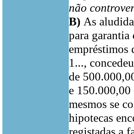
não controver
B)
As aludida
para garantia
empréstimos 
1..., concede
de 500.000,00
e 150.000,00 
mesmos se co
hipotecas en
registadas a f