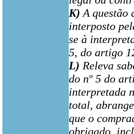
K)
A questão q
interposto pe
se à interpret
5, do artigo 
L)
Releva sabe
do nº 5 do ar
interpretada 
total, abrang
que o comprad
obrigado, inc