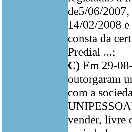
de5/06/2007,
14/02/2008 e
consta da cer
Predial ...;
C)
Em 29-08-
outorgaram u
com a socied
UNIPESSOAL,
vender, livre 