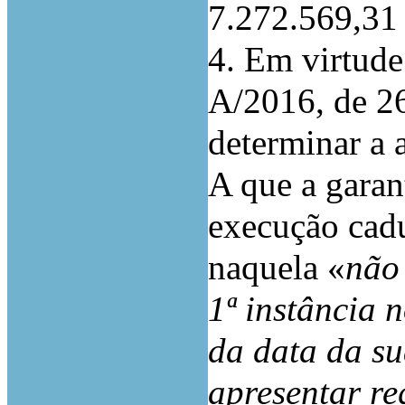
7.272.569,31
4. Em virtude 
A/2016, de 26
determinar a a
A que a garan
execução cad
naquela «
não 
1ª instância 
da data da su
apresentar r