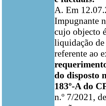
A. Em 12.07.
Impugnante n
cujo objecto 
liquidação d
referente ao 
requerimento
do disposto n
183º-A do 
n.º 7/2021, d