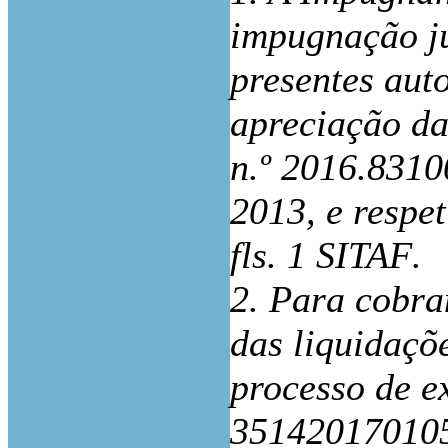
impugnação ju
presentes auto
apreciação da
n.º 2016.8310
2013, e respet
fls. 1 SITAF
.
2. Para cobra
das liquidaçõe
processo de ex
351420170105…