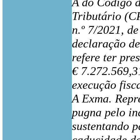
A do Código d
Tributário (C
n.º 7/2021, de
declaração de
refere ter pr
€ 7.272.569,3
execução fis
A Exma. Repr
pugna pelo in
sustentando p
caducidade de