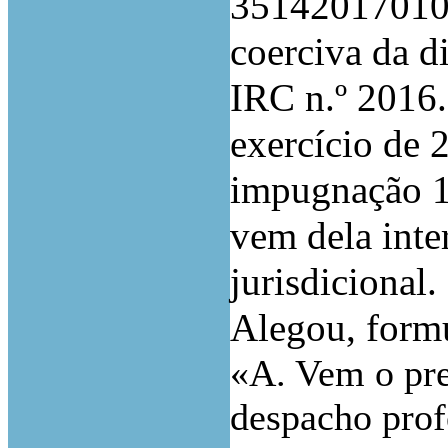
351420170105
coerciva da d
IRC n.º 2016
exercício de 
impugnação 
vem dela inte
jurisdicional.
Alegou, form
«A. Vem o pre
despacho prof