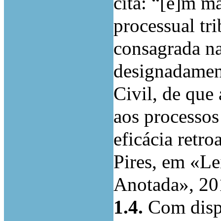
cita: “[e]m ma
processual tri
consagrada na 
designadament
Civil, de que 
aos processos
eficácia retro
Pires, em «Le
Anotada», 201
1.4.
Com dispe