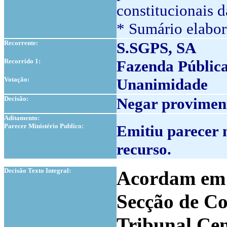
constitucionais d
* Sumário elabor
Recorrente:
S.SGPS, SA
Recorrido 1:
Fazenda Públic
Votação:
Unanimidade
Decisão:
Negar proviment
Aditamento:
Parecer Ministério Publico:
Emitiu parecer 
recurso.
1
Decisão Texto Integral:
Acordam em c
Secção de Co
Tribunal Cen