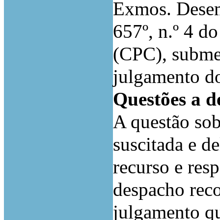
Exmos. Desemb
657º, n.º 4 d
(CPC), submet
julgamento do
Questões a d
A questão sob
suscitada e d
recurso e resp
despacho reco
julgamento qu