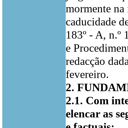
mormente na 
caducidade de
183º - A, n.º
e Procediment
redacção dada
fevereiro.
2. FUNDA
2.1. Com int
elencar as se
e factuais: