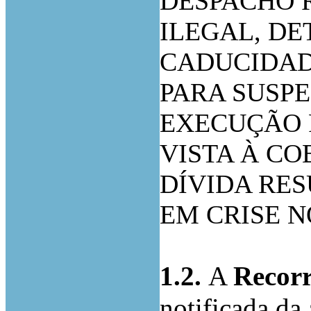
DESPACHO 
ILEGAL, D
CADUCIDAD
PARA SUSP
EXECUÇÃO 
VISTA À C
DÍVIDA RE
EM CRISE N
1.2.
A
Recor
notificada da