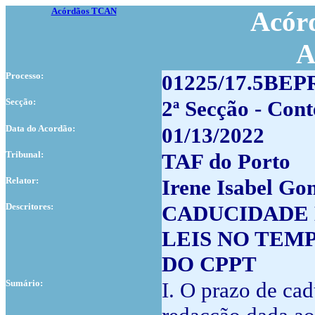
Acórdãos TCAN
Acórd
A
Processo:
01225/17.5BEP
Secção:
2ª Secção - Cont
Data do Acordão:
01/13/2022
Tribunal:
TAF do Porto
Relator:
Irene Isabel Go
Descritores:
CADUCIDADE 
LEIS NO TEMP
DO CPPT
Sumário:
I. O prazo de ca