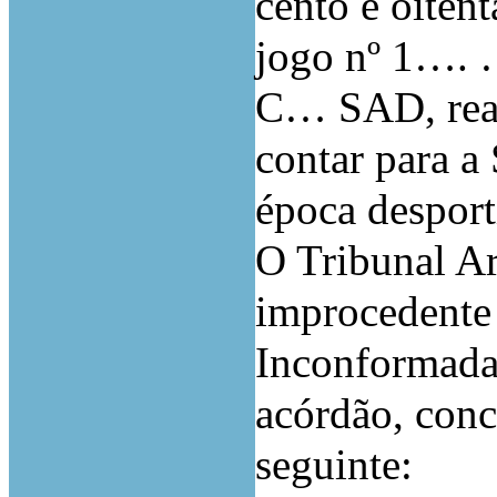
cento e oitent
jogo nº 1…. 
C… SAD, real
contar para a
época despor
O Tribunal Ar
improcedente 
Inconformada,
acórdão, conc
seguinte: