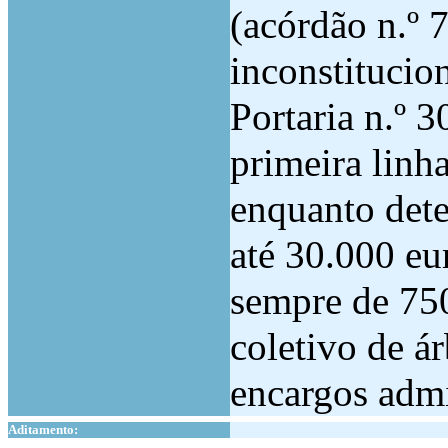
(acórdão n.º 
inconstitucion
Portaria n.º 
primeira linh
enquanto dete
até 30.000 eu
sempre de 750
coletivo de á
encargos admi
Aditamento:
1