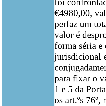
foi confronta
€4980,00, val
perfaz um tot
valor é despr
forma séria e 
jurisdicional 
conjugadamen
para fixar o va
1 e 5 da Port
os art.ºs 76º, 