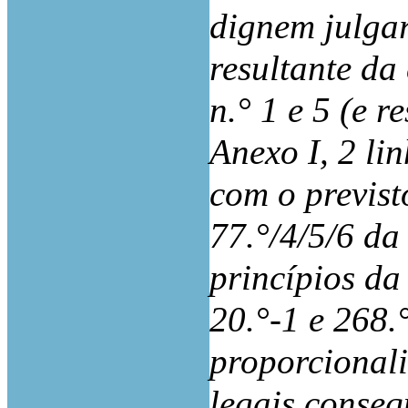
dignem julgar
resultante da
n.° 1 e 5 (e r
Anexo I, 2 li
com o previst
77.°/4/5/6 da
princípios da 
20.°-1 e 268.
proporcionali
legais conseq