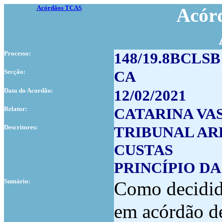
Acórdãos TCAS
Acórd
Processo:
148/19.8BCLSB
Secção:
CA
Data do Acordão:
12/02/2021
Relator:
CATARINA VA
Descritores:
TRIBUNAL AR
CUSTAS
PRINCÍPIO D
Sumário:
Como decidido
em acórdão d