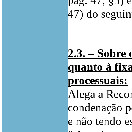
pág. 47, §5) 
47) do segui
2.3. – Sobre 
quanto à fix
processuais:
Alega a Reco
condenação pe
e não tendo e