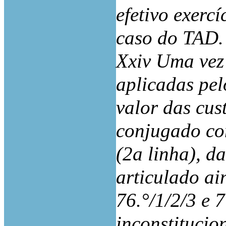
efetivo exercí
caso do TAD.
Xxiv Uma vez
aplicadas pel
valor das cust
conjugado co
(2a linha), d
articulado ai
76.°/1/2/3 e 
inconstitucio