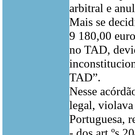
arbitral e an
Mais se decidi
9 180,00 euro
no TAD, devi
inconstitucio
TAD”.
Nesse acórdão
legal, violav
Portuguesa, r
- dos art.ºs 2