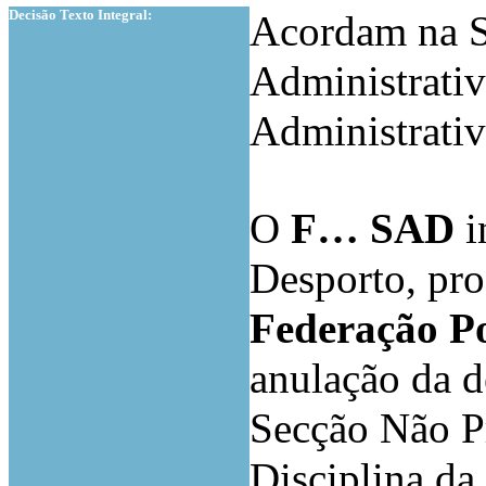
Decisão Texto Integral:
Acordam na S
Administrativ
Administrativ
O
F… SAD
i
Desporto, proc
Federação Po
anulação da d
Secção Não P
Disciplina da