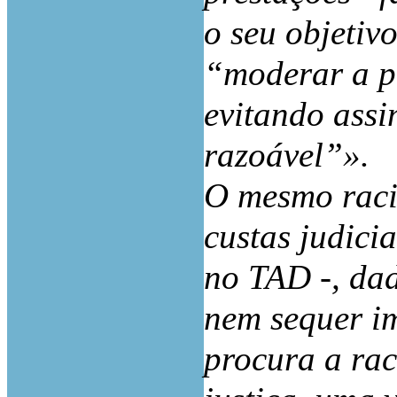
o seu objetiv
“moderar a p
evitando assi
razoável”».
O mesmo racio
custas judici
no TAD -, da
nem sequer im
procura a rac