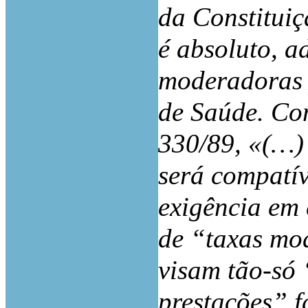
da Constituiç
é absoluto, a
moderadoras 
de Saúde. Co
330/89, «(…) 
será compatív
exigência em 
de “taxas mo
visam tão-só 
prestações” f