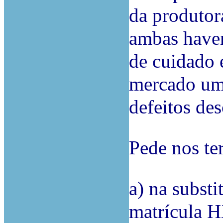
da produtor
ambas haven
de cuidado 
mercado um
defeitos des
Pede nos te
a) na subst
matrícula H