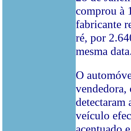
comprou à 1
fabricante r
ré, por 2.6
mesma data
O automóvel
vendedora, e
detectaram 
veículo efe
acentuado e 