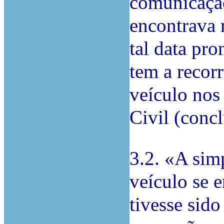
comunicação
encontrava r
tal data pro
tem a recorr
veículo nos
Civil (conc
3.2. «A si
veículo se 
tivesse sido