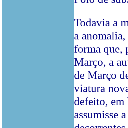
Todavia a m
a anomalia,
forma que, 
Março, a aut
de Março de
viatura nov
defeito, em
assumisse a
decorrentes