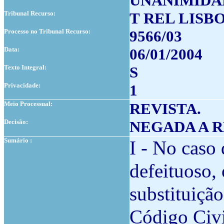
UNANIMIDA
Tribunal Recurso:
T REL LISB
Processo no Tribunal Recurso:
9566/03
Data:
06/01/2004
Texto Integral:
S
Privacidade:
1
Meio Processual:
REVISTA.
Decisão:
NEGADA A R
Sumário :
I - No caso
defeituoso, 
substituição
Código Civi