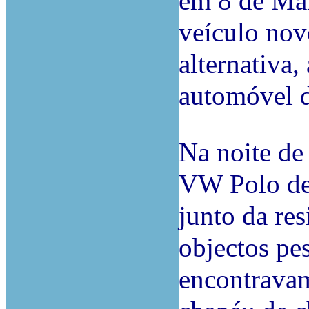
em 8 de Mai
veículo nov
alternativa
automóvel d
Na noite de
VW Polo de 
junto da re
objectos pes
encontravam