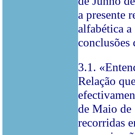
de Junho de
a presente r
alfabética a
conclusões 
3.1. «Enten
Relação que
efectivamen
de Maio de 
recorridas 