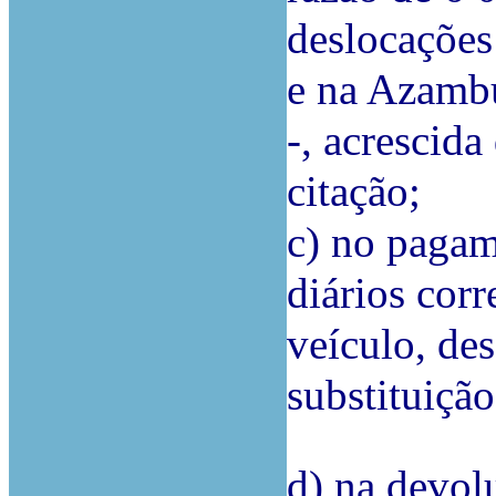
deslocações
e na Azambu
-, acrescida
citação;
c) no pagam
diários cor
veículo, de
substituição
d) na devol