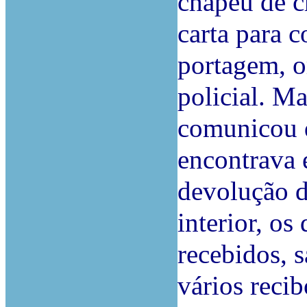
chapéu de c
carta para 
portagem, o
policial. Ma
comunicou q
encontrava 
devolução d
interior, os
recebidos, 
vários reci