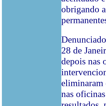
obrigando a
permanentes 
Denunciado o
28 de Janei
depois nas 
intervencio
eliminaram 
nas oficina
resultados,