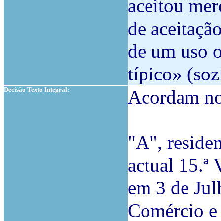
aceitou mer
de aceitaçã
de um uso 
típico» (soz
Decisão Texto Integral:
Acordam no 
"A", reside
actual 15.ª
em 3 de Jul
Comércio e 