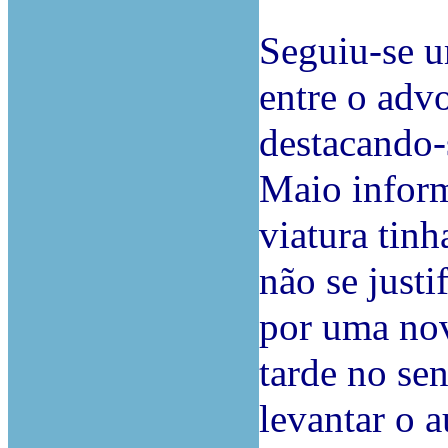
Seguiu-se u
entre o advo
destacando-
Maio inform
viatura tin
não se justi
por uma nov
tarde no sen
levantar o 