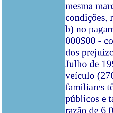
mesma marca
condições, 
b) no pagam
000$00 - c
dos prejuízo
Julho de 19
veículo (27
familiares t
públicos e t
razão de 6 