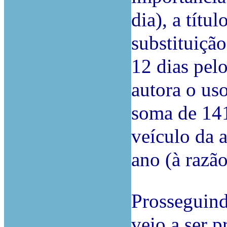
dia), a títu
substituiçã
12 dias pel
autora o uso
soma de 14
veículo da 
ano (à razã
Prosseguind
veio a ser p