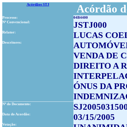
Acórdãos STJ
Acórdão d
Processo:
04B4400
Nº Convencional:
JSTJ000
Relator:
LUCAS COE
Descritores:
AUTOMÓVE
VENDA DE C
DIREITO A
INTERPELA
ÓNUS DA P
INDEMNIZA
Nº do Documento:
SJ200503150
Data do Acordão:
03/15/2005
Votação: