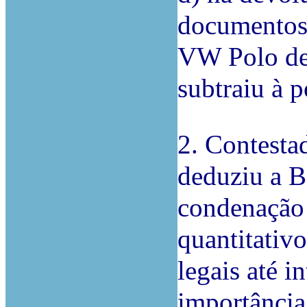
documentos 
VW Polo de 
subtraiu à p
2. Contesta
deduziu a B
condenação 
quantitativ
legais até 
importânci