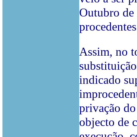
Outubro de 
procedentes
Assim, no t
substituiçã
indicado sup
improcedent
privação do 
objecto de 
execução, c