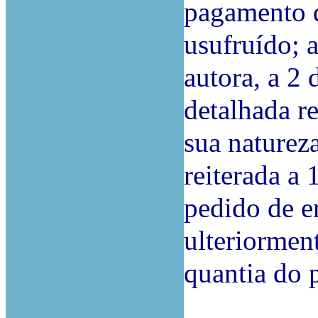
pagamento 
usufruído; 
autora, a 2
detalhada re
sua natureza
reiterada a
pedido de en
ulteriormen
quantia do 