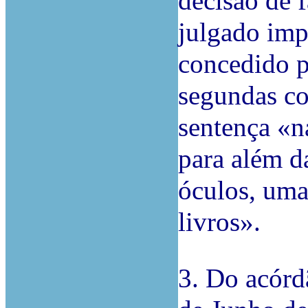
decisão de 
julgado imp
concedido p
segundas co
sentença «n
para além d
óculos, uma
livros».
3. Do acórd