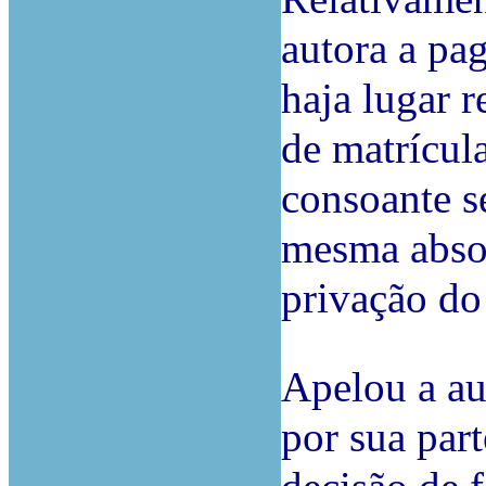
autora a pa
haja lugar 
de matrícul
consoante s
mesma absol
privação do
Apelou a au
por sua par