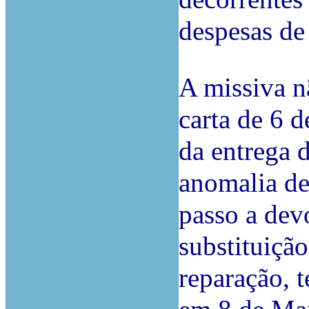
despesas de
A missiva n
carta de 6 
da entrega d
anomalia de
passo a de
substituiçã
reparação, t