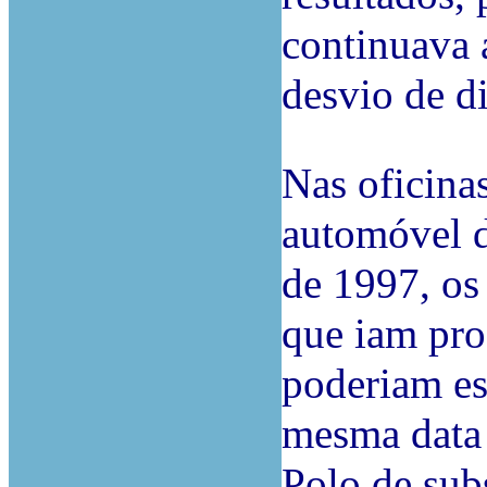
continuava 
desvio de d
Nas oficina
automóvel d
de 1997, o
que iam pro
poderiam es
mesma data
Polo de subs