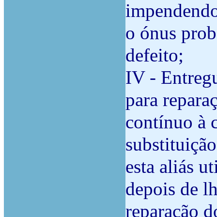
impendendo 
o ónus prob
defeito;
IV - Entregu
para reparaç
contínuo à 
substituiçã
esta aliás u
depois de lh
reparação d