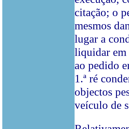
citação; o 
mesmos dano
lugar a con
liquidar em
ao pedido en
1.ª ré conde
objectos pes
veículo de s
Relativamen