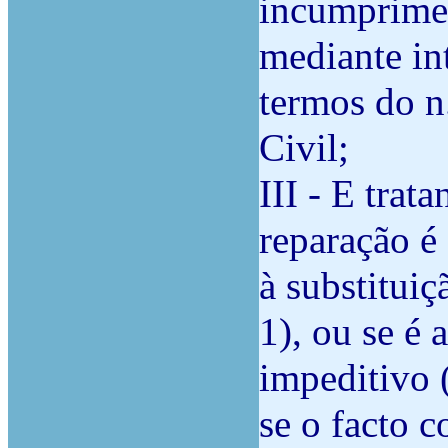
incumprimen
mediante in
termos do n
Civil;
III - E trat
reparação é 
à substituiç
1), ou se é 
impeditivo 
se o facto c