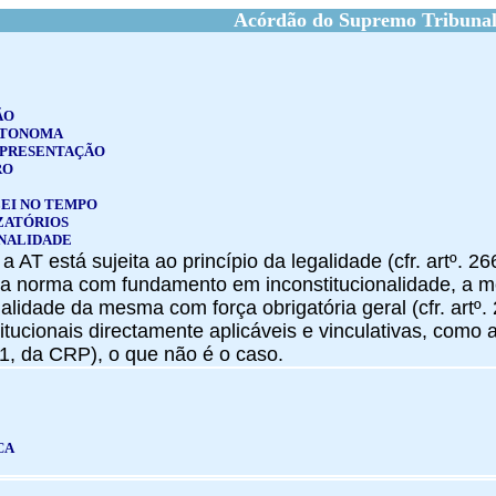
Acórdão do Supremo Tribunal
ÃO
UTONOMA
EPRESENTAÇÃO
RO
LEI NO TEMPO
ZATÓRIOS
NALIDADE
 AT está sujeita ao princípio da legalidade (cfr. artº. 26
ma norma com fundamento em inconstitucionalidade, a m
nalidade da mesma com força obrigatória geral (cfr. artº
tucionais directamente aplicáveis e vinculativas, como as
.º 1, da CRP), o que não é o caso.
CA