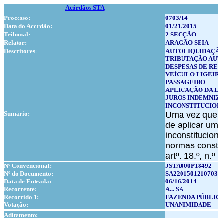
Acórdãos STA
Processo:
0703/14
Data do Acordão:
01/21/2015
Tribunal:
2 SECÇÃO
Relator:
ARAGÃO SEIA
Descritores:
AUTOLIQUIDAÇ
TRIBUTAÇÃO A
DESPESAS DE R
VEÍCULO LIGEI
PASSAGEIRO
APLICAÇÃO DA 
JUROS INDEMNI
INCONSTITUCIO
Sumário:
Uma vez que a
de aplicar u
inconstitucio
normas consti
artº. 18.º, n
Nº Convencional:
JSTA000P18492
Nº do Documento:
SA2201501210703
Data de Entrada:
06/16/2014
Recorrente:
A... SA
Recorrido 1:
FAZENDA PÚBLI
Votação:
UNANIMIDADE
Aditamento: