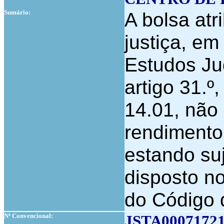
Sumário:
A bolsa atr
justiça, e
Estudos Jud
artigo 31.º,
14.01, não 
rendimento
estando suj
disposto no
do Código 
Nº Convencional:
JSTA0007172