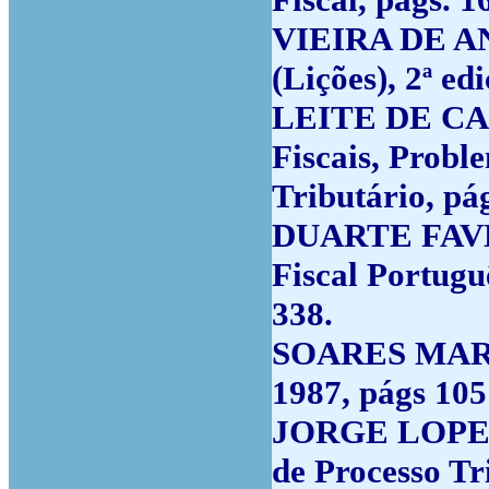
VIEIRA DE AN
(Lições), 2ª ed
LEITE DE CAM
Fiscais, Probl
Tributário, pág
DUARTE FAVEI
Fiscal Portugu
338.
SOARES MARTI
1987, págs 105
JORGE LOPES 
de Processo Tri