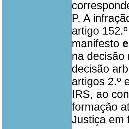
correspond
P. A infraçã
artigo 152.
manifesto
e
na decisão 
decisão arbi
artigos 2.º
IRS, ao con
formação at
Justiça em