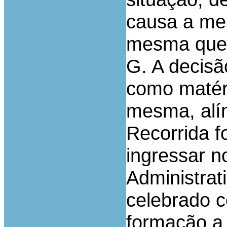
causa a mes
mesma ques
G. A decisão
como matéri
mesma, alín
Recorrida f
ingressar n
Administrat
celebrado c
formação a 