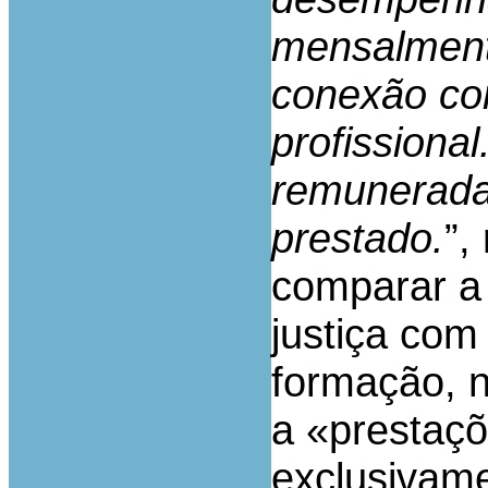
mensalmente
conexão com
profissiona
remunerada 
prestado.
”,
comparar a 
justiça com
formação, 
a «prestaçõ
exclusivam