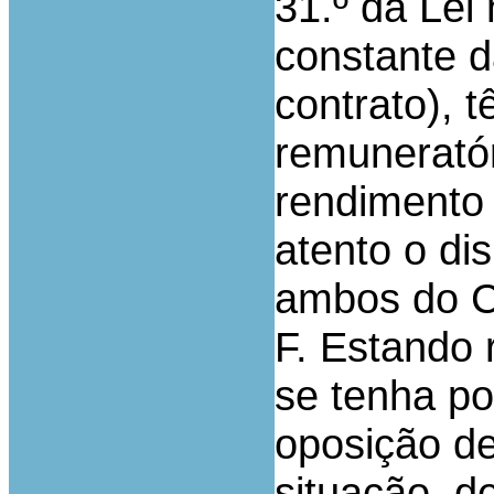
31.º da Lei 
constante d
contrato), 
remuneratór
rendimento 
atento o dis
ambos do C
F. Estando 
se tenha po
oposição de
situação, d