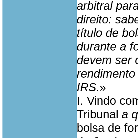
arbitral pa
direito: sab
título de b
durante a f
devem ser 
rendimento 
IRS.
»
I. Vindo co
Tribunal
a 
bolsa de fo