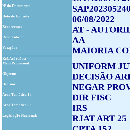
Nº do Documento:
SAP202305240
Data de Entrada:
06/08/2022
Recorrente:
AT - AUTOR
Recorrido 1:
AA
Votação:
MAIORIA COM
Ref. Acórdãos:
Meio Processual:
UNIFORM JU
Objecto:
DECISÃO AR
Decisão:
NEGAR PRO
Área Temática 1:
DIR FISC
Área Temática 2:
IRS
Legislação Nacional:
RJAT ART 25
CPTA 152