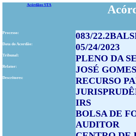
Acórdãos STA
Acór
Processo:
083/22.2BALS
Data do Acordão:
05/24/2023
Tribunal:
PLENO DA S
Relator:
JOSÉ GOMES
Descritores:
RECURSO PA
JURISPRUDÊ
IRS
BOLSA DE 
AUDITOR
CENTRO DE 