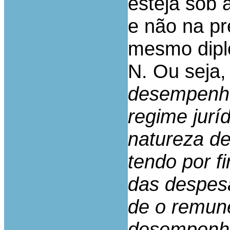
esteja sob 
e não na pr
mesmo dip
N. Ou seja, 
desempenha
regime jurí
natureza d
tendo por f
das despes
de o remun
desempenha