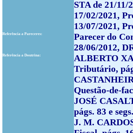
STA de 21/11/
17/02/2021, P
13/07/2021, P
Referência a Pareceres:
Parecer do Co
28/06/2012, DR
Referência a Doutrina:
ALBERTO XAVI
Tributário, pág
CASTANHEIRA 
Questão-de-fac
JOSÉ CASALTA 
págs. 83 e segs
J. M. CARDOS
Fiscal, págs. 16