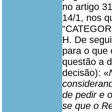
no artigo 31
14/1, nos q
“CATEGORI
H. De segui
para o que 
questão a de
decisão): «
considerand
de pedir e 
se que o Re