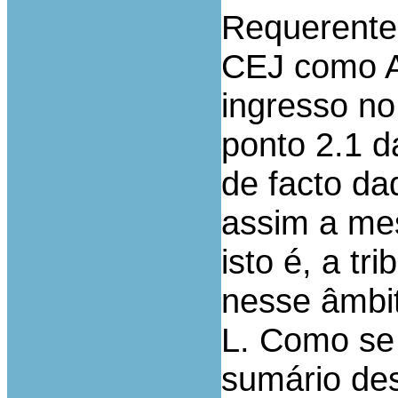
Requerente 
CEJ como Au
ingresso no
ponto 2.1 d
de facto d
assim a mes
isto é, a tr
nesse âmbi
L. Como se 
sumário des