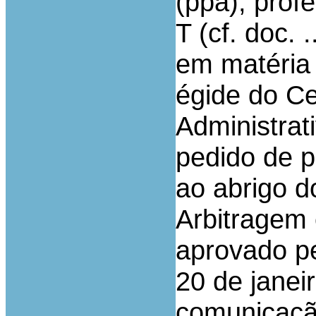
(ppa), prof
T (cf. doc. .
em matéria t
égide do Ce
Administrat
pedido de p
ao abrigo d
Arbitragem 
aprovado pe
20 de janeir
comunicaçã