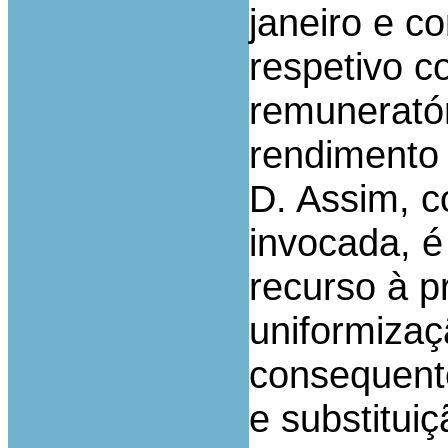
janeiro e c
respetivo c
remuneratór
rendimento 
D. Assim, c
invocada, é 
recurso à p
uniformizaç
consequente
e substitui