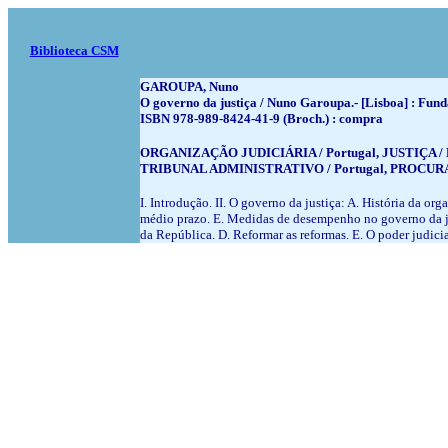
Biblioteca CSM
GAROUPA, Nuno
O governo da justiça / Nuno Garoupa.- [Lisboa] : Funda
ISBN 978-989-8424-41-9 (Broch.) : compra
ORGANIZAÇÃO JUDICIÁRIA / Portugal, JUSTIÇA /
TRIBUNAL ADMINISTRATIVO / Portugal, PROCURAD
I. Introdução. II. O governo da justiça: A. História da o
médio prazo. E. Medidas de desempenho no governo da jus
da República. D. Reformar as reformas. E. O poder judicial