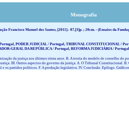
Monografia
ção Francisco Manuel dos Santos, [2011].- 87,[3]p. ; 20cm. - (Ensaios da Fundaç
 Portugal, PODER JUDICIAL / Portugal, TRIBUNAL CONSTITUCIONAL / Po
OR-GERAL DA REPÚBLICA / Portugal, REFORMA JUDICIÁRIA / Portugal,
rganização da justiça nos últimos trinta anos. B. A teoria do modelo de conselho do
tiça. III. Outros aspectos do governo da justiça. A. O Tribunal Constitucional. B
 e os partidos políticos. F. A produção legislativa. IV. Conclusão. Epílogo. Gráficos