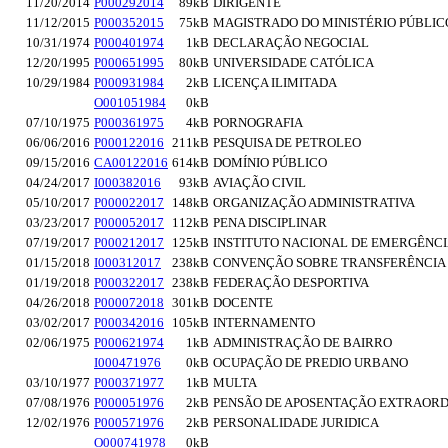
11/20/2014
P000292014
89kB
DIRIGENTE
11/12/2015
P000352015
75kB
MAGISTRADO DO MINISTÉRIO PÚBLIC
10/31/1974
P000401974
1kB
DECLARAÇÃO NEGOCIAL
12/20/1995
P000651995
80kB
UNIVERSIDADE CATÓLICA
10/29/1984
P000931984
2kB
LICENÇA ILIMITADA
O001051984
0kB
07/10/1975
P000361975
4kB
PORNOGRAFIA
06/06/2016
P000122016
211kB
PESQUISA DE PETROLEO
09/15/2016
CA00122016
614kB
DOMÍNIO PÚBLICO
04/24/2017
I000382016
93kB
AVIAÇÃO CIVIL
05/10/2017
P000022017
148kB
ORGANIZAÇÃO ADMINISTRATIVA
03/23/2017
P000052017
112kB
PENA DISCIPLINAR
07/19/2017
P000212017
125kB
INSTITUTO NACIONAL DE EMERGÊNCIA 
01/15/2018
I000312017
238kB
CONVENÇÃO SOBRE TRANSFERÊNCIA 
01/19/2018
P000322017
238kB
FEDERAÇÃO DESPORTIVA
04/26/2018
P000072018
301kB
DOCENTE
03/02/2017
P000342016
105kB
INTERNAMENTO
02/06/1975
P000621974
1kB
ADMINISTRAÇÃO DE BAIRRO
I000471976
0kB
OCUPAÇÃO DE PREDIO URBANO
03/10/1977
P000371977
1kB
MULTA
07/08/1976
P000051976
2kB
PENSÃO DE APOSENTAÇÃO EXTRAORD
12/02/1976
P000571976
2kB
PERSONALIDADE JURIDICA
O000741978
0kB