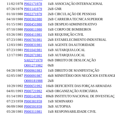
11/02/1978
P002171978
1kB
ASSOCIAÇÃO INTERNACIONAL
07/26/1979
P001141979
2kB
GNR
01/10/1980
P002271979
2kB
CIRCULAÇÃO DE PESSOAS
04/10/1980
P000361980
2kB
CARREIRA TECNICA SUPERIOR
01/15/1981
P000451980
1kB
DESPEJO ADMINISTRATIVO
07/10/1980
P000811980
1kB
CORPO DE BOMBEIROS
03/26/1981
P000411981
1kB
REQUISIÇÃO CIVIL
07/23/1981
P000781981
2kB
ESTABELECIMENTO INDUSTRIAL
12/03/1981
P000831981
1kB
AGENTE DA AUTORIDADE
07/23/1981
P001041981
1kB
AUTARQUIA LOCAL
12/17/1981
P002071981
1kB
AUTARQUIA LOCAL
SA02271979
0kB
DIREITO DE DESLOCAÇÃO
O001271982
0kB
04/28/1983
P000961983
1kB
DIREITO DE MANIFESTAÇÃO
02/05/1987
P000091987
4kB
MINISTÉRIO DOS NEGÓCIOS ESTRANG
O000181988
2kB
10/29/1992
P000651992
16kB
DEFICIENTE DAS FORÇAS ARMADAS
04/01/1993
P000721992
43kB
ORGANIZAÇÃO JUDICIÁRIA
01/14/1993
P000141992
89kB
INSTITUTO NACIONAL DE INVESTIGA
07/23/1959
P000381959
1kB
SEMINARIO
06/09/1960
P000591959
3kB
AUTOPSIA
05/28/1981
P000311981
1kB
RESPONSABILIDADE CIVIL