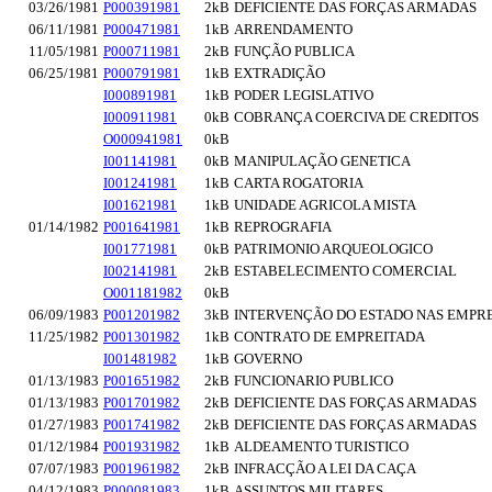
03/26/1981
P000391981
2kB
DEFICIENTE DAS FORÇAS ARMADAS
06/11/1981
P000471981
1kB
ARRENDAMENTO
11/05/1981
P000711981
2kB
FUNÇÃO PUBLICA
06/25/1981
P000791981
1kB
EXTRADIÇÃO
I000891981
1kB
PODER LEGISLATIVO
I000911981
0kB
COBRANÇA COERCIVA DE CREDITOS
O000941981
0kB
I001141981
0kB
MANIPULAÇÃO GENETICA
I001241981
1kB
CARTA ROGATORIA
I001621981
1kB
UNIDADE AGRICOLA MISTA
01/14/1982
P001641981
1kB
REPROGRAFIA
I001771981
0kB
PATRIMONIO ARQUEOLOGICO
I002141981
2kB
ESTABELECIMENTO COMERCIAL
O001181982
0kB
06/09/1983
P001201982
3kB
INTERVENÇÃO DO ESTADO NAS EMPR
11/25/1982
P001301982
1kB
CONTRATO DE EMPREITADA
I001481982
1kB
GOVERNO
01/13/1983
P001651982
2kB
FUNCIONARIO PUBLICO
01/13/1983
P001701982
2kB
DEFICIENTE DAS FORÇAS ARMADAS
01/27/1983
P001741982
2kB
DEFICIENTE DAS FORÇAS ARMADAS
01/12/1984
P001931982
1kB
ALDEAMENTO TURISTICO
07/07/1983
P001961982
2kB
INFRACÇÃO A LEI DA CAÇA
04/12/1983
P000081983
1kB
ASSUNTOS MILITARES