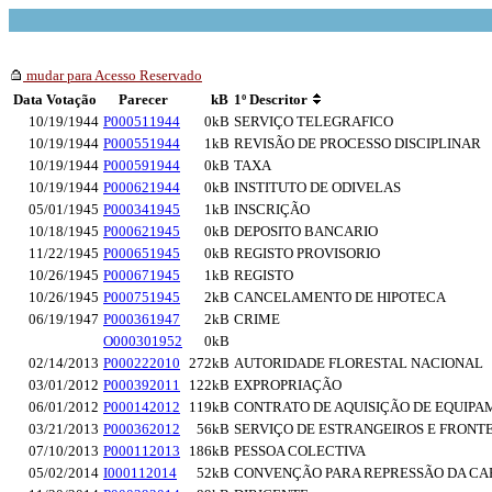
mudar para Acesso Reservado
Data Votação
Parecer
kB
1º Descritor
10/19/1944
P000511944
0kB
SERVIÇO TELEGRAFICO
10/19/1944
P000551944
1kB
REVISÃO DE PROCESSO DISCIPLINAR
10/19/1944
P000591944
0kB
TAXA
10/19/1944
P000621944
0kB
INSTITUTO DE ODIVELAS
05/01/1945
P000341945
1kB
INSCRIÇÃO
10/18/1945
P000621945
0kB
DEPOSITO BANCARIO
11/22/1945
P000651945
0kB
REGISTO PROVISORIO
10/26/1945
P000671945
1kB
REGISTO
10/26/1945
P000751945
2kB
CANCELAMENTO DE HIPOTECA
06/19/1947
P000361947
2kB
CRIME
O000301952
0kB
02/14/2013
P000222010
272kB
AUTORIDADE FLORESTAL NACIONAL
03/01/2012
P000392011
122kB
EXPROPRIAÇÃO
06/01/2012
P000142012
119kB
CONTRATO DE AQUISIÇÃO DE EQUIPA
03/21/2013
P000362012
56kB
SERVIÇO DE ESTRANGEIROS E FRONT
07/10/2013
P000112013
186kB
PESSOA COLECTIVA
05/02/2014
I000112014
52kB
CONVENÇÃO PARA REPRESSÃO DA CAP