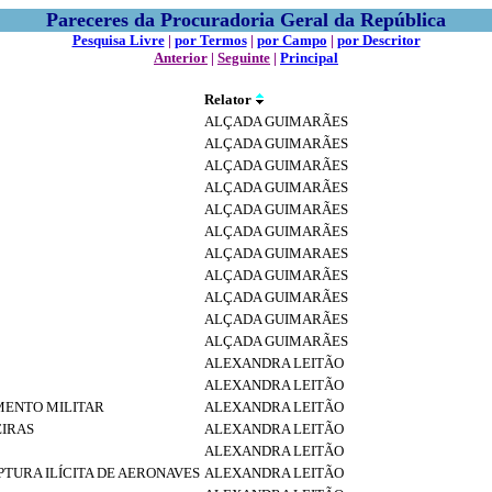
Pareceres da Procuradoria Geral da República
Pesquisa Livre
|
por Termos
|
por Campo
|
por Descritor
Anterior
|
Seguinte
|
Principal
Relator
ALÇADA GUIMARÃES
ALÇADA GUIMARÃES
ALÇADA GUIMARÃES
ALÇADA GUIMARÃES
ALÇADA GUIMARÃES
ALÇADA GUIMARÃES
ALÇADA GUIMARAES
ALÇADA GUIMARÃES
ALÇADA GUIMARÃES
ALÇADA GUIMARÃES
ALÇADA GUIMARÃES
ALEXANDRA LEITÃO
ALEXANDRA LEITÃO
MENTO MILITAR
ALEXANDRA LEITÃO
EIRAS
ALEXANDRA LEITÃO
ALEXANDRA LEITÃO
TURA ILÍCITA DE AERONAVES
ALEXANDRA LEITÃO