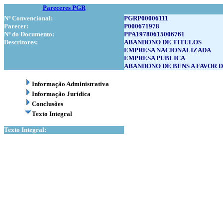
Pareceres PGR
Nº Convencional:
PGRP00006111
Parecer:
P000671978
Nº do Documento:
PPA19780615006761
Descritores:
ABANDONO DE TITULOS
EMPRESA NACIONALIZADA
EMPRESA PUBLICA
ABANDONO DE BENS A FAVOR 
Informação Administrativa
Informação Jurídica
Conclusões
Texto Integral
Texto Integral: