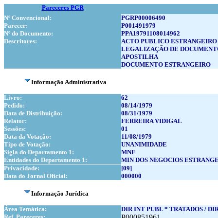
Pareceres PGR
Nº Convencional:
PGRP00006490
Parecer:
P001491979
Nº do Documento:
PPA19791108014962
Descritores:
ACTO PUBLICO ESTRANGEIRO
LEGALIZAÇÃO DE DOCUMENT
APOSTILHA
DOCUMENTO ESTRANGEIRO
Informação Administrativa
Livro:
62
Pedido:
08/14/1979
Data de Distribuição:
08/31/1979
Relator:
FERREIRA VIDIGAL
Sessões:
01
Data da Votação:
11/08/1979
Tipo de Votação:
UNANIMIDADE
Sigla do Departamento 1:
MNE
Entidades do Departamento 1:
MIN DOS NEGOCIOS ESTRANG
Privacidade:
[09]
Data do Jornal Oficial:
000000
Informação Jurídica
Área Temática:
DIR INT PUBL * TRATADOS / DI
Ref. Pareceres:
P000851961