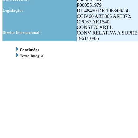
P000551979
Legislação:
DL 48450 DE 1968/06/24.
CCIV66 ART365 ART372.
CPC67 ART540.
CONST76 ART1.
Direito Internacional:
CONV RELATIVA A SUPRE
1961/10/05
Conclusões
Texto Integral