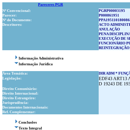
Pareceres PGR
Nº Convencional:
PGRP00003195
Parecer:
P000861951
Nº do Documento:
PPA195110180086
Descritores:
ACTO ADMINIST
ANULAÇÃO
PENA DISCIPLIN
EXECUÇÃO DE S
FUNCIONÁRIO P
REINTEGRAÇÃO
Informação Administrativa
Informação Jurídica
Área Temática:
DIR ADM * FUNÇÃ
Legislação:
EDF43 ART13 
D 19243 DE 193
Direito Comunitário:
Direito Internacional:
Direito Estrangeiro:
Jurisprudência:
Documentos Internacionais:
Ref. Complementar:
Conclusões
Texto Integral