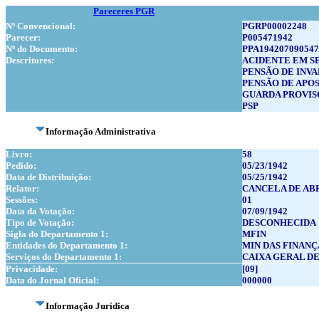
Pareceres PGR
Nº Convencional:
PGRP00002248
Parecer:
P005471942
Nº do Documento:
PPA194207090547
Descritores:
ACIDENTE EM S
PENSÃO DE INV
PENSÃO DE APO
GUARDA PROVIS
PSP
Informação Administrativa
Livro:
58
Pedido:
05/23/1942
Data de Distribuição:
05/25/1942
Relator:
CANCELA DE AB
Sessões:
01
Data da Votação:
07/09/1942
Tipo de Votação:
DESCONHECIDA
Sigla do Departamento 1:
MFIN
Entidades do Departamento 1:
MIN DAS FINANÇ
Serviços do Departamento 1:
CAIXA GERAL D
Privacidade:
[09]
Data do Jornal Oficial:
000000
Informação Jurídica