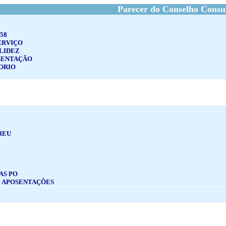
Parecer do Conselho Consu
58
ERVIÇO
ALIDEZ
SENTAÇÃO
ORIO
REU
AS PO
E APOSENTAÇÕES