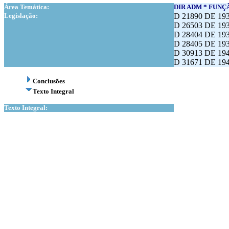
Área Temática:
DIR ADM * FUNÇ
Legislação:
D 21890 DE 193
D 26503 DE 193
D 28404 DE 193
D 28405 DE 193
D 30913 DE 19
D 31671 DE 19
Conclusões
Texto Integral
Texto Integral: