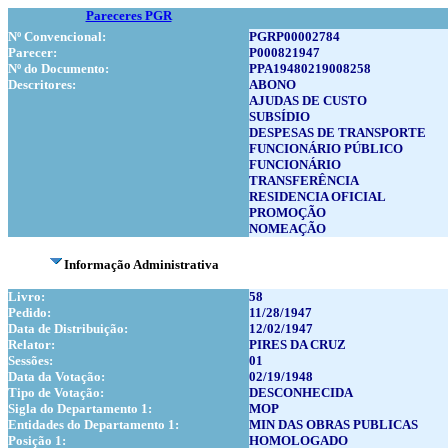
Pareceres PGR
Nº Convencional:
PGRP00002784
Parecer:
P000821947
Nº do Documento:
PPA19480219008258
Descritores:
ABONO
AJUDAS DE CUSTO
SUBSÍDIO
DESPESAS DE TRANSPORTE
FUNCIONÁRIO PÚBLICO
FUNCIONÁRIO
TRANSFERÊNCIA
RESIDENCIA OFICIAL
PROMOÇÃO
NOMEAÇÃO
Informação Administrativa
Livro:
58
Pedido:
11/28/1947
Data de Distribuição:
12/02/1947
Relator:
PIRES DA CRUZ
Sessões:
01
Data da Votação:
02/19/1948
Tipo de Votação:
DESCONHECIDA
Sigla do Departamento 1:
MOP
Entidades do Departamento 1:
MIN DAS OBRAS PUBLICAS
Posição 1:
HOMOLOGADO