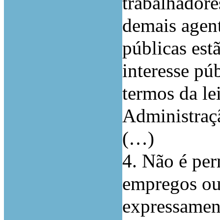
trabalhadore
demais agent
públicas est
interesse pú
termos da le
Administraç
(…)
4. Não é per
empregos ou 
expressament