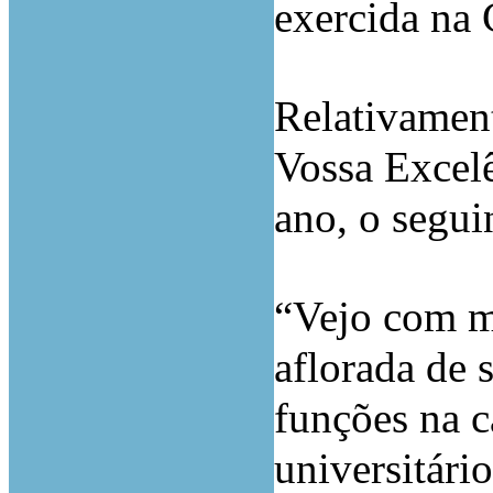
exercida n
Relativament
Vossa Excelê
ano, o segui
“Vejo com m
aflorada de 
funções na c
universitári