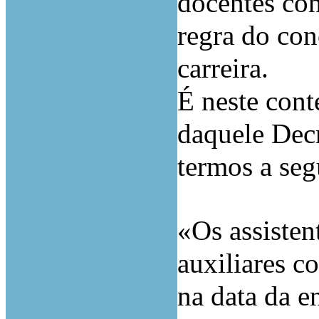
docentes con
regra do con
carreira.
É neste conte
daquele Decr
termos a segu
«Os assisten
auxiliares c
na data da e