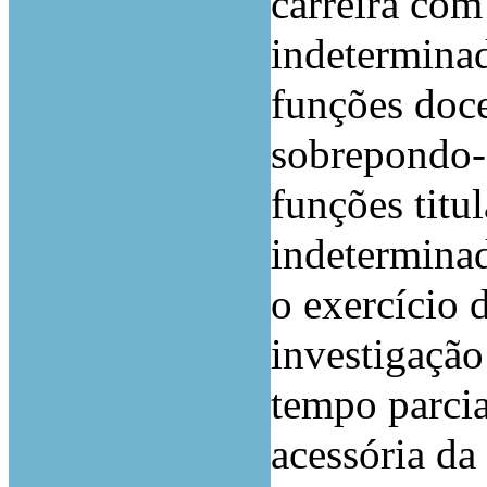
carreira com
indetermina
funções doce
sobrepondo-
funções titu
indeterminad
o exercício 
investigaçã
tempo parcia
acessória da