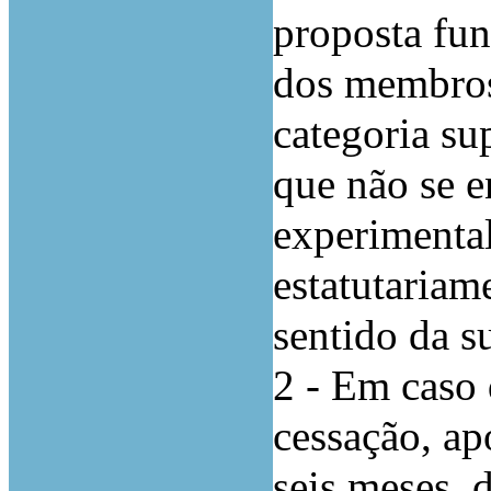
proposta fu
dos membros
categoria su
que não se 
experimental
estatutariam
sentido da s
2 - Em caso 
cessação, a
seis meses, 