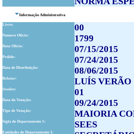
NORMA ESP
Informação Administrativa
Livro:
00
Numero Oficio:
1799
Data Oficio:
07/15/2015
Pedido:
07/24/2015
Data de Distribuição:
08/06/2015
Relator:
LUÍS VERÃO
Sessões:
01
Data da Votação:
09/24/2015
Tipo de Votação:
MAIORIA CO
Sigla do Departamento 1:
SEES
Entidades do Departamento 1: