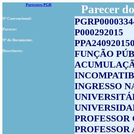
Pareceres PGR
Parecer d
Nº Convencional:
PGRP0000334
Parecer:
P000292015
Nº do Documento:
PPA24092015
Descritores:
FUNÇÃO PÚB
ACUMULAÇÃ
INCOMPATIB
INGRESSO N
UNIVERSITÁ
UNIVERSIDA
PROFESSOR
PROFESSOR 