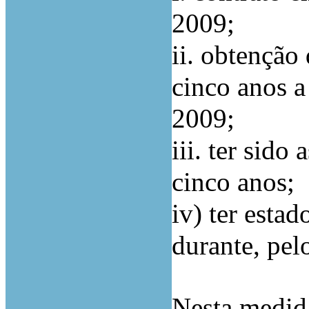
2009;
ii. obtenção
cinco anos a
2009;
iii. ter sid
cinco anos;
iv) ter estad
durante, pel
Nesta medid