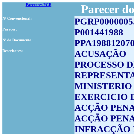
Pareceres PGR
Parecer d
Nº Convencional:
PGRP0000005
Parecer:
P001441988
Nº do Documento:
PPA19881207
Descritores:
ACUSAÇÃO
PROCESSO D
REPRESENTA
MINISTERIO
EXERCICIO 
ACÇÃO PENA
ACÇÃO PEN
INFRACÇÃO 