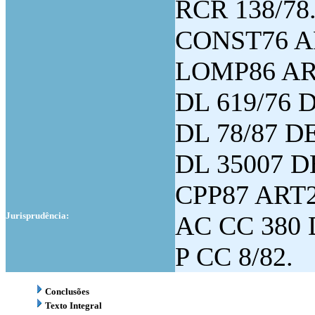
RCR 138/78
CONST76 A
LOMP86 AR
DL 619/76 D
DL 78/87 D
DL 35007 D
CPP87 ART2
Jurisprudência:
AC CC 380 D
P CC 8/82.
Conclusões
Texto Integral