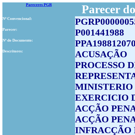
Pareceres PGR
Parecer d
Nº Convencional:
PGRP0000005
Parecer:
P001441988
Nº do Documento:
PPA19881207
Descritores:
ACUSAÇÃO
PROCESSO D
REPRESENTA
MINISTERIO
EXERCICIO 
ACÇÃO PENA
ACÇÃO PEN
INFRACÇÃO 