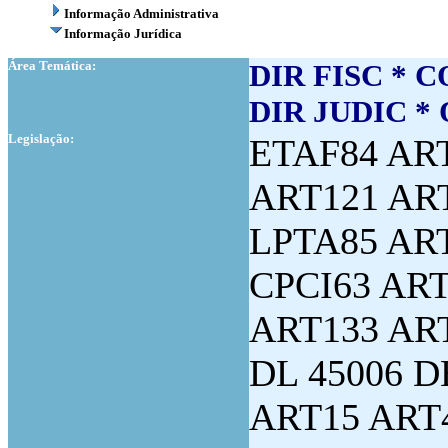
Informação Administrativa
Informação Jurídica
Área Temática:
DIR FISC * 
DIR JUDIC *
Legislação:
ETAF84 ART
ART121 ART
LPTA85 ART
CPCI63 ART
ART133 ART
DL 45006 D
ART15 ART4