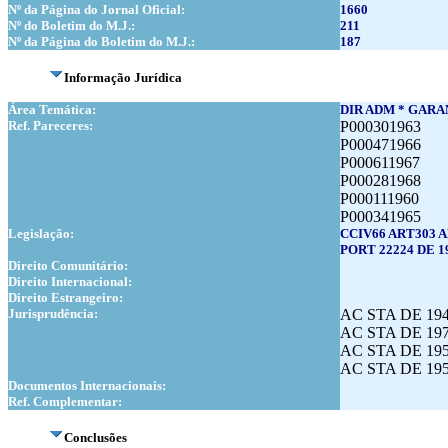
Nº da Página do Jornal Oficial:
1660
Nº do Boletim do M.J.:
211
Nº da Página do Boletim do M.J.:
187
Informação Jurídica
Área Temática:
DIR ADM * GARAN
Ref. Pareceres:
P000301963
P000471966
P000611967
P000281968
P000111960
P000341965
Legislação:
CCIV66 ART303 AR
PORT 22224 DE 19
Direito Comunitário:
Direito Internacional:
Direito Estrangeiro:
Jurisprudência:
AC STA DE 194
AC STA DE 197
AC STA DE 195
AC STA DE 195
Documentos Internacionais:
Ref. Complementar:
Conclusões