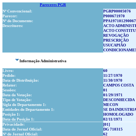
Pareceres PGR
Nº Convencional:
PGRP00005076
Parecer:
P000671970
Nº do Documento:
PPA197101290067
Descritores:
ACTO ADMINIST
ACTO CONSTITU
REVOGAÇÃO
PRESCRIÇÃO
USUCAPIÃO
CONDICIONAMEN
Informação Administrativa
Livro:
60
Pedido:
11/27/1970
Data de Distribuição:
11/30/1970
Relator:
CAMPOS COSTA
Sessões:
01
Data da Votação:
01/29/1971
Tipo de Votação:
DESCONHECIDA
Sigla do Departamento 1:
MECON
Entidades do Departamento 1:
SE DA INDUSTRI
Posição 1:
HOMOLOGADO
Data da Posição 1:
02/11/1971
Privacidade:
[01]
Data do Jornal Oficial:
DG 710315
Nº do Jornal Oficial:
62