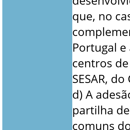
desenvolvi
que, no c
complemen
Portugal e
centros de
SESAR, do 
d) A ades
partilha d
comuns do 