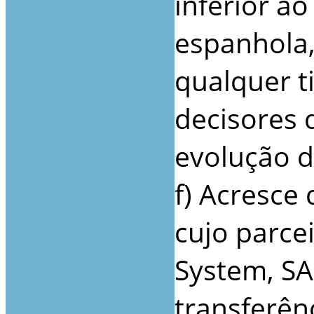
inferior a
espanhola,
qualquer t
decisores 
evolução d
f) Acresc
cujo parcei
System, SA
transferên