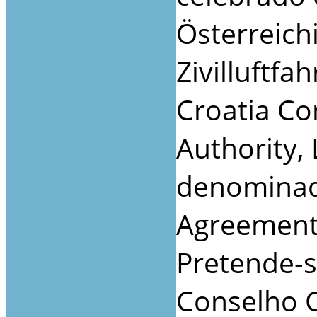
Österreich
Zivilluftfa
Croatia Con
Authority, 
denominad
Agreement
Pretende-s
Conselho C