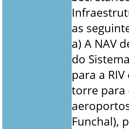
Infraestru
as seguint
a) A NAV d
do Sistema
para a RIV
torre para
aeroportos
Funchal), p