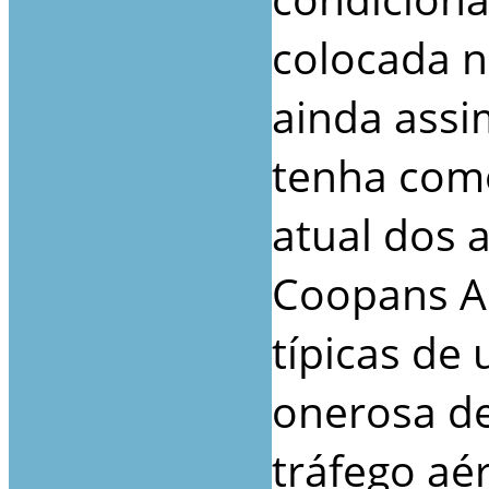
colocada ne
ainda assi
tenha como
atual dos 
Coopans Al
típicas de
onerosa de
tráfego aé