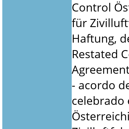
Control Ös
für Zivillu
Haftung, 
Restated 
Agreement
- acordo d
celebrado 
Österreich