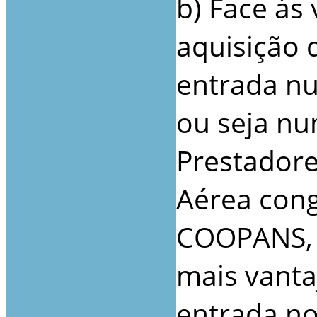
b) Face às 
aquisição 
entrada n
ou seja nu
Prestadore
Aérea con
COOPANS, 
mais vant
entrada no