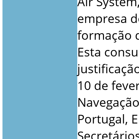
Air System
empresa de
formação d
Esta consu
justificaç
10 de feve
Navegação 
Portugal, E
Secretário