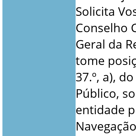
Solicita V
Conselho C
Geral da R
tome posiç
37.º, a), d
Público, s
entidade p
Navegação 