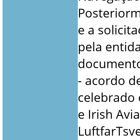
Posteriorm
e a solicit
pela entid
documentos
- acordo d
celebrado 
e Irish Avi
LuftfarTsve