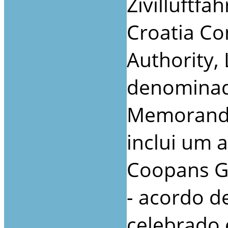
Zivilluftfa
Croatia Con
Authority, 
denominad
Memorandu
inclui um
Coopans G
- acordo d
celebrado 