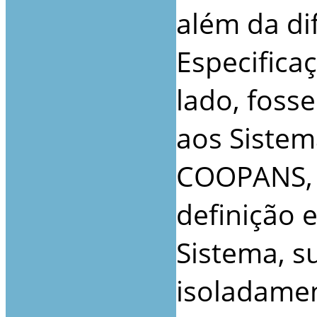
além da di
Especifica
lado, foss
aos Sistem
COOPANS, a
definição 
Sistema, su
isoladamen