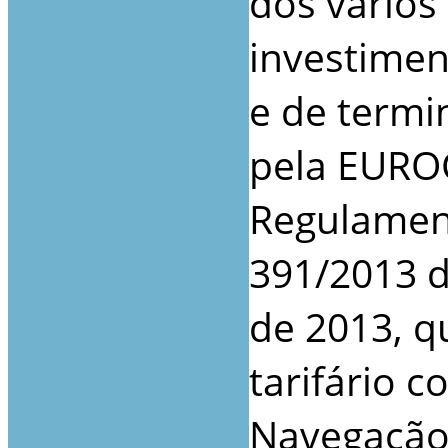
dos vários
investimen
e de termi
pela EURO
Regulament
391/2013 d
de 2013, q
tarifário 
Navegação