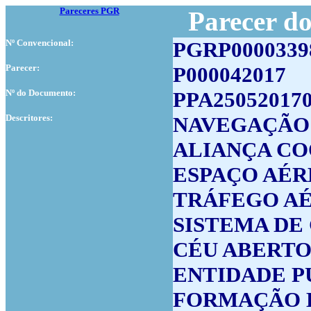
Pareceres PGR
Parecer d
Nº Convencional:
PGRP0000339
Parecer:
P000042017
Nº do Documento:
PPA25052017
Descritores:
NAVEGAÇÃO 
ALIANÇA CO
ESPAÇO AÉ
TRÁFEGO A
SISTEMA DE
CÉU ABERT
ENTIDADE P
FORMAÇÃO 