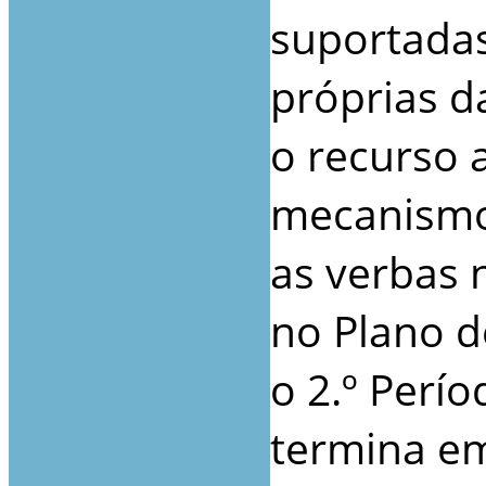
suportadas
próprias d
o recurso 
mecanismo
as verbas 
no Plano 
o 2.º Perí
termina e