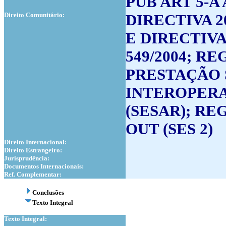
PÚB ART 5-A 
Direito Comunitário:
DIRECTIVA 20
E DIRECTIVA
549/2004; RE
PRESTAÇÃO S
INTEROPERAB
(SESAR); REG
OUT (SES 2)
Direito Internacional:
Direito Estrangeiro:
Jurisprudência:
Documentos Internacionais:
Ref. Complementar:
Conclusões
Texto Integral
Texto Integral: