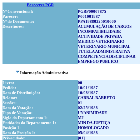
Pareceres PGR
Nº Convencional:
PGRP00007875
Parecer:
P001001987
Nº do Documento:
PPA19880225010000
Descritores:
ACUMULAÇÃO DE CARGOS
INCOMPATIBILIDADE
ACTIVIDADE PRIVADA
MEDICO VETERINARIO
VETERINARIO MUNICIPAL
TUTELA ADMINISTRATIVA
COMPETENCIA DISCIPLINAR
EMPREGO PUBLICO
Informação Administrativa
Livro:
00
Pedido:
10/01/1987
Data de Distribuição:
10/08/1987
Relator:
CABRAL BARRETO
Sessões:
01
Data da Votação:
02/25/1988
Tipo de Votação:
UNANIMIDADE
Sigla do Departamento 1:
MJ
Entidades do Departamento 1:
MIN DA JUSTIÇA
Posição 1:
HOMOLOGADO
Data da Posição 1:
05/04/1988
Privacidade:
[01]