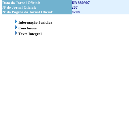
Data do Jornal Oficial:
DR 880907
Nº do Jornal Oficial:
207
Nº da Página do Jornal Oficial:
8208
Informação Jurídica
Conclusões
Texto Integral