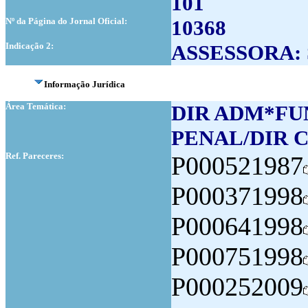
101
Nº da Página do Jornal Oficial:
10368
Indicação 2:
ASSESSORA: 
Informação Jurídica
Área Temática:
DIR ADM*FU
PENAL/DIR 
Ref. Pareceres:
P000521987
P000371998
P000641998
P000751998
P000252009