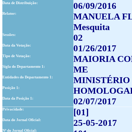
Data de Distribuição:
06/09/2016
Relator:
MANUELA FLOR
Mesquita
Sessões:
02
Data da Votação:
01/26/2017
Tipo de Votação:
MAIORIA CO
Sigla do Departamento 1:
ME
Entidades do Departamento 1:
MINISTÉRIO
Posição 1:
HOMOLOGA
Data da Posição 1:
02/07/2017
Privacidade:
[01]
Data do Jornal Oficial:
25-05-2017
Nº do Jornal Oficial: