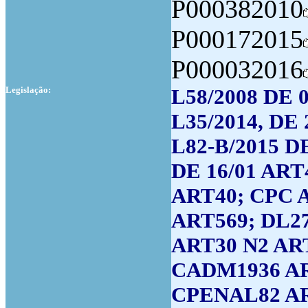
P000382010
P000172015
P000032016
Legislação:
L58/2008 DE 
L35/2014, DE
L82-B/2015 DE
DE 16/01 ART
ART40; CPC A
ART569; DL27
ART30 N2 ART
CADM1936 AR
CPENAL82 AR