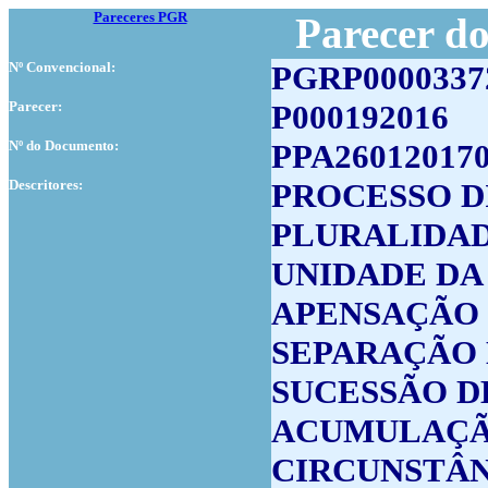
Pareceres PGR
Parecer d
Nº Convencional:
PGRP0000337
Parecer:
P000192016
Nº do Documento:
PPA26012017
Descritores:
PROCESSO D
PLURALIDAD
UNIDADE DA
APENSAÇÃO
SEPARAÇÃO 
SUCESSÃO D
ACUMULAÇÃ
CIRCUNSTÂN