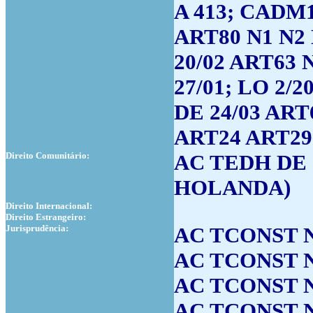
A 413; CADM1
ART80 N1 N2 N
20/02 ART63 N
27/01; LO 2/2
DE 24/03 ART
ART24 ART29
Direito Comunitário:
AC TEDH DE 
HOLANDA)
Direito Internacional:
Direito Estrangeiro:
Jurisprudência:
AC TCONST N
AC TCONST N
AC TCONST N
AC TCONST N