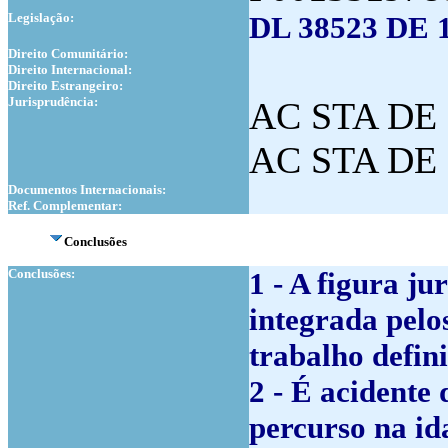
Legislação:
DL 38523 DE 
Direito Comunitário:
Direito Internacional:
Direito Estrangeiro:
Jurisprudência:
AC STA DE 
AC STA DE 
Documentos Internacionais:
Ref. Complementar:
Conclusões
Conclusões:
1 - A figura ju
integrada pelo
trabalho defin
2 - É acidente 
percurso na id