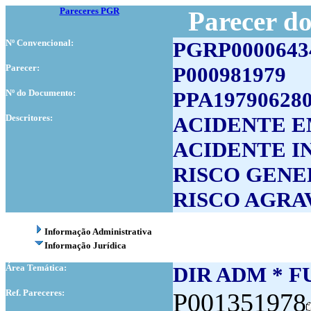
Pareceres PGR
Parecer d
Nº Convencional:
PGRP0000643
Parecer:
P000981979
Nº do Documento:
PPA19790628
Descritores:
ACIDENTE E
ACIDENTE I
RISCO GENE
RISCO AGRA
Informação Administrativa
Informação Jurídica
Área Temática:
DIR ADM * F
Ref. Pareceres:
P001351978