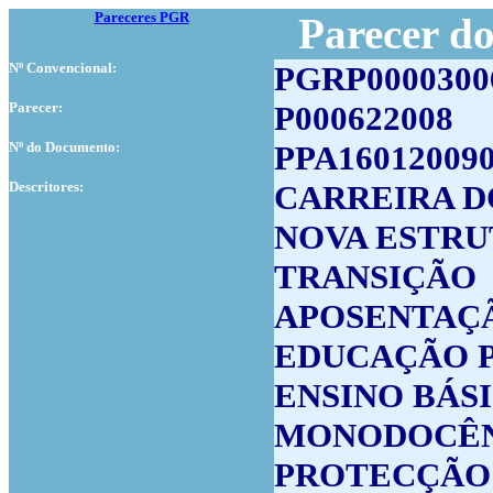
Pareceres PGR
Parecer d
Nº Convencional:
PGRP0000300
Parecer:
P000622008
Nº do Documento:
PPA16012009
Descritores:
CARREIRA 
NOVA ESTRU
TRANSIÇÃO
APOSENTAÇ
EDUCAÇÃO 
ENSINO BÁS
MONODOCÊ
PROTECÇÃO