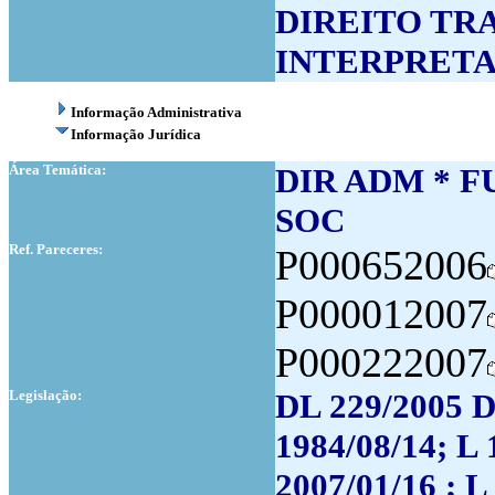
DIREITO TR
INTERPRETA
Informação Administrativa
Informação Jurídica
Área Temática:
DIR ADM * F
SOC
Ref. Pareceres:
P000652006
P000012007
P000222007
Legislação:
DL 229/2005 D
1984/08/14; L 
2007/01/16 ; L