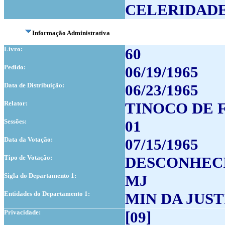
CELERIDAD
Informação Administrativa
Livro:
60
Pedido:
06/19/1965
Data de Distribuição:
06/23/1965
Relator:
TINOCO DE 
Sessões:
01
Data da Votação:
07/15/1965
Tipo de Votação:
DESCONHEC
Sigla do Departamento 1:
MJ
Entidades do Departamento 1:
MIN DA JUST
Privacidade:
[09]