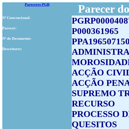
Pareceres PGR
Parecer d
Nº Convencional:
PGRP0000408
Parecer:
P000361965
Nº do Documento:
PPA19650715
Descritores:
ADMINISTRA
MOROSIDAD
ACÇÃO CIVI
ACÇÃO PEN
SUPREMO TR
RECURSO
PROCESSO D
QUESITOS