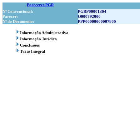
Pareceres PGR
Nº Convencional:
PGRP00001304
Parecer:
O000792000
Nº do Documento:
PPP00000000007900
Informação Administrativa
Informação Jurídica
Conclusões
Texto Integral