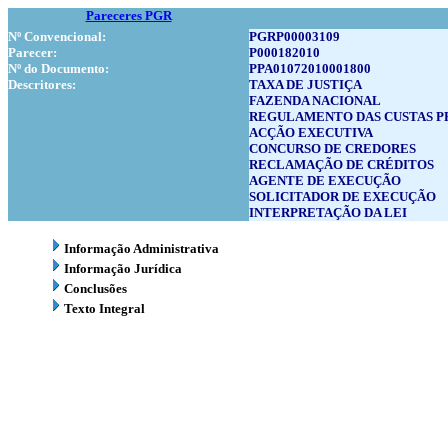
Pareceres PGR
Nº Convencional:
PGRP00003109
Parecer:
P000182010
Nº do Documento:
PPA01072010001800
Descritores:
TAXA DE JUSTIÇA
FAZENDA NACIONAL
REGULAMENTO DAS CUSTAS P
ACÇÃO EXECUTIVA
CONCURSO DE CREDORES
RECLAMAÇÃO DE CRÉDITOS
AGENTE DE EXECUÇÃO
SOLICITADOR DE EXECUÇÃO
INTERPRETAÇÃO DA LEI
Informação Administrativa
Informação Jurídica
Conclusões
Texto Integral