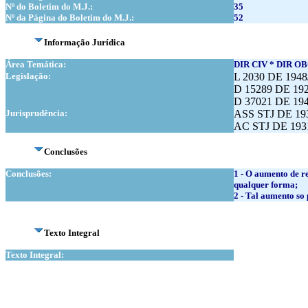
Nº do Boletim do M.J.:
35
Nº da Página do Boletim do M.J.:
52
Informação Jurídica
Área Temática:
DIR CIV * DIR O
Legislação:
L 2030 DE 194
D 15289 DE 19
D 37021 DE 194
Jurisprudência:
ASS STJ DE 193
AC STJ DE 1931
Conclusões
Conclusões:
1 - O aumento de r
qualquer forma;
2 - Tal aumento so
Texto Integral
Texto Integral: