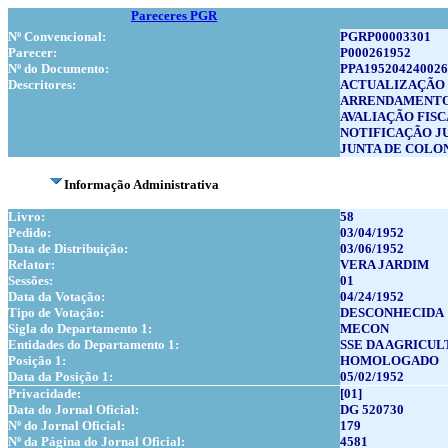
Pareceres PGR
Nº Convencional:
PGRP00003301
Parecer:
P000261952
Nº do Documento:
PPA195204240026
Descritores:
ACTUALIZAÇÃO 
ARRENDAMENTO
AVALIAÇÃO FIS
NOTIFICAÇÃO J
JUNTA DE COLO
Informação Administrativa
Livro:
58
Pedido:
03/04/1952
Data de Distribuição:
03/06/1952
Relator:
VERA JARDIM
Sessões:
01
Data da Votação:
04/24/1952
Tipo de Votação:
DESCONHECIDA
Sigla do Departamento 1:
MECON
Entidades do Departamento 1:
SSE DA AGRICU
Posição 1:
HOMOLOGADO
Data da Posição 1:
05/02/1952
Privacidade:
[01]
Data do Jornal Oficial:
DG 520730
Nº do Jornal Oficial:
179
Nº da Página do Jornal Oficial:
4581