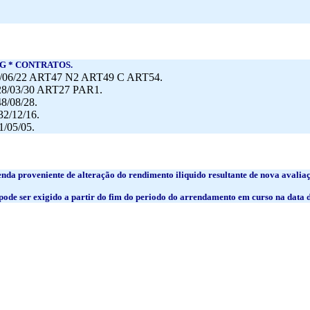
BG * CONTRATOS.
8/06/22 ART47 N2 ART49 C ART54.
28/03/30 ART27 PAR1.
8/08/28.
2/12/16.
/05/05.
enda proveniente de alteração do rendimento iliquido resultante de nova avaliaç
 pode ser exigido a partir do fim do periodo do arrendamento em curso na data d