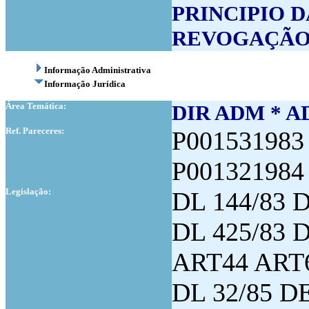
PRINCIPIO 
REVOGAÇÃ
Informação Administrativa
Informação Jurídica
Área Temática:
DIR ADM * A
Ref. Pareceres:
P001531983
P001321984
Legislação:
DL 144/83 D
DL 425/83 
ART44 ART6
DL 32/85 DE