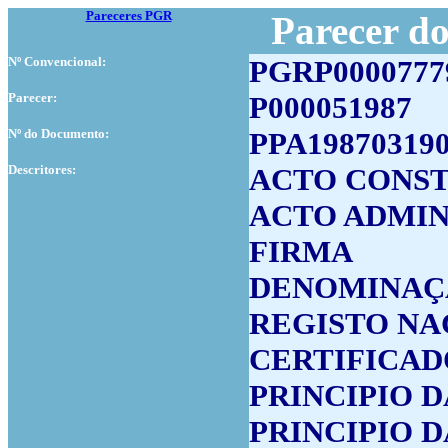
Pareceres PGR
Parecer d
Nº Convencional:
PGRP0000777
Parecer:
P000051987
Nº do Documento:
PPA19870319
Descritores:
ACTO CONST
ACTO ADMIN
FIRMA
DENOMINAÇ
REGISTO NA
CERTIFICAD
PRINCIPIO 
PRINCIPIO 