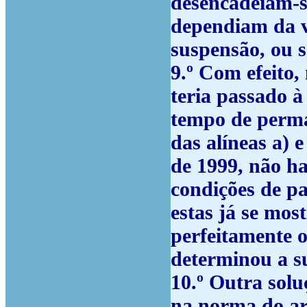
desencadeiam-se
dependiam da v
suspensão, ou s
9.º
Com efeito, 
teria passado à
tempo de perma
das alíneas a) 
de 1999, não h
condições de p
estas já se mos
perfeitamente 
determinou a s
10.º
Outra soluç
na norma do ar