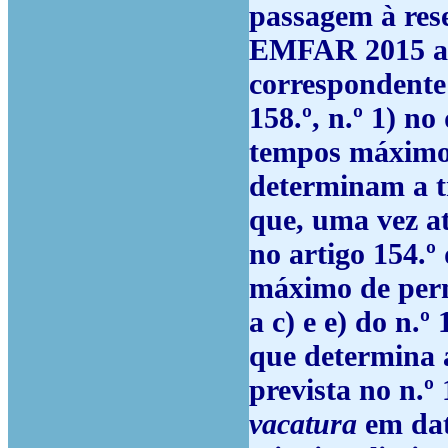
passagem à rese
EMFAR 2015 ap
correspondente 
158.º, n.º 1) no
tempos máximos
determinam a tr
que, uma vez at
no artigo 154.
máximo de perm
a c) e e) do n.
que determina a
prevista no n.º 
vacatura
em dat