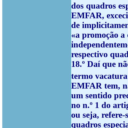
dos quadros espe
EMFAR, excecio
de implicitamen
«a promoção a e
independenteme
respectivo quadr
18.º
Daí que nã
termo vacatura
EMFAR tem, na 
um sentido prec
no n.º 1 do ar
ou seja, refere
quadros especia