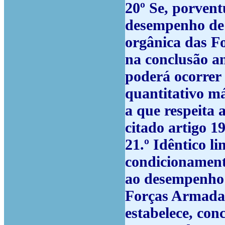
20º
Se, porvent
desempenho de 
orgânica das F
na conclusão an
poderá ocorrer 
quantitativo má
a que respeita 
citado artigo 19
21.º
Idêntico li
condicionament
ao desempenho 
Forças Armadas
estabelece, con