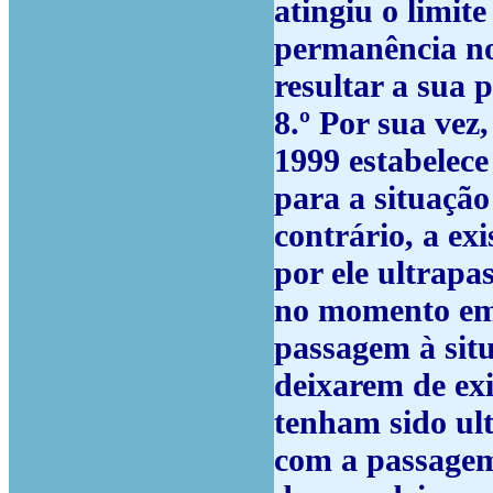
atingiu o limit
permanência no
resultar a sua 
8.º
Por sua vez,
1999 estabelec
para a situação
contrário, a exi
por ele ultrapa
no momento em 
passagem à sit
deixarem de exi
tenham sido ul
com a passagem