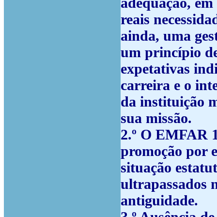
adequação, em 
reais necessidad
ainda, uma gest
um princípio de
expetativas ind
carreira e o in
da instituição 
sua missão.
2.º
O EMFAR 19
promoção por e
situação estatut
ultrapassados 
antiguidade.
3.º
Ausência de