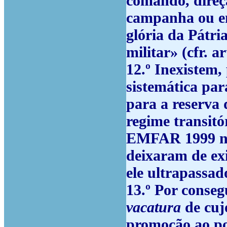
comando, direç
campanha ou em
glória da Pátria
militar» (cfr. ar
12.º
Inexistem, 
sistemática par
para a reserva 
regime transitó
EMFAR 1999 nã
deixaram de exis
ele ultrapassa
13.º
Por consegu
vacatura
de cuj
promoção ao po