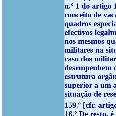
n.º 1 do artigo
conceito de vac
quadros especi
efectivos legal
nos mesmos qua
militares na si
caso dos milita
desempenhem ca
estrutura orgâ
superior a um 
situação de res
159.º [cfr. artig
16.º
De resto, é