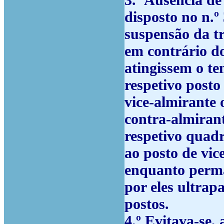
disposto no n.º
suspensão da tr
em contrário do
atingissem o t
respetivo posto
vice-almirante 
contra-almiran
respetivo quadr
ao posto de vic
enquanto perma
por eles ultra
postos.
4.º
Evitava-se, 