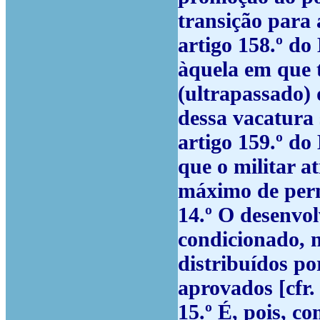
transição para 
artigo 158.º d
àquela em que t
(ultrapassado) 
dessa vacatura s
artigo 159.º do
que o militar a
máximo de perm
14.º
O desenvolv
condicionado, 
distribuídos po
aprovados [cfr.
15.º
É, pois, co