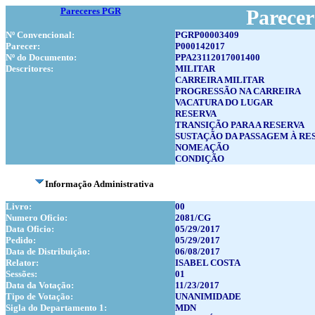
Pareceres PGR
Parece
Nº Convencional:
PGRP00003409
Parecer:
P000142017
Nº do Documento:
PPA23112017001400
Descritores:
MILITAR
CARREIRA MILITAR
PROGRESSÃO NA CARREIRA
VACATURA DO LUGAR
RESERVA
TRANSIÇÃO PARA A RESERVA
SUSTAÇÃO DA PASSAGEM À RE
NOMEAÇÃO
CONDIÇÃO
Informação Administrativa
Livro:
00
Numero Oficio:
2081/CG
Data Oficio:
05/29/2017
Pedido:
05/29/2017
Data de Distribuição:
06/08/2017
Relator:
ISABEL COSTA
Sessões:
01
Data da Votação:
11/23/2017
Tipo de Votação:
UNANIMIDADE
Sigla do Departamento 1:
MDN