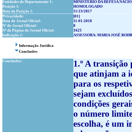
Entidades do Departamento 1:
MINISTÉRIO DA DEFESA NACI
Posição 1:
HOMOLOGADO
Data da Posição 1:
11/23/2017
Privacidade:
[01]
Data do Jornal Oficial:
11-01-2018
Nº do Jornal Oficial:
8
Nº da Página do Jornal Oficial:
1625
Indicação 2:
ASSESSORA: MARIA JOSÉ ROD
Informação Jurídica
Conclusões
Conclusões:
1.º
A transição 
que atinjam a 
para os respeti
sejam excluído
condições gerai
o número limit
escolha, é um i