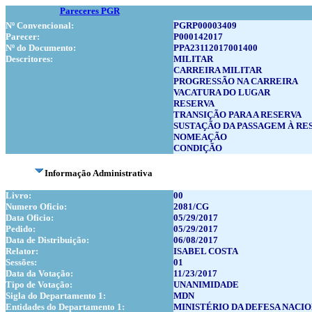
Pareceres PGR
Nº Convencional:
PGRP00003409
Parecer:
P000142017
Nº do Documento:
PPA23112017001400
Descritores:
MILITAR
CARREIRA MILITAR
PROGRESSÃO NA CARREIRA
VACATURA DO LUGAR
RESERVA
TRANSIÇÃO PARA A RESERVA
SUSTAÇÃO DA PASSAGEM À RE
NOMEAÇÃO
CONDIÇÃO
Informação Administrativa
Livro:
00
Numero Oficio:
2081/CG
Data Oficio:
05/29/2017
Pedido:
05/29/2017
Data de Distribuição:
06/08/2017
Relator:
ISABEL COSTA
Sessões:
01
Data da Votação:
11/23/2017
Tipo de Votação:
UNANIMIDADE
Sigla do Departamento 1:
MDN
Entidades do Departamento 1:
MINISTÉRIO DA DEFESA NACI