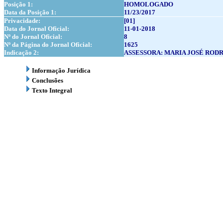
Posição 1:
HOMOLOGADO
Data da Posição 1:
11/23/2017
Privacidade:
[01]
Data do Jornal Oficial:
11-01-2018
Nº do Jornal Oficial:
8
Nº da Página do Jornal Oficial:
1625
Indicação 2:
ASSESSORA: MARIA JOSÉ ROD
Informação Jurídica
Conclusões
Texto Integral