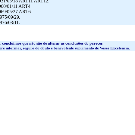
931/03/18 ART11 ART12.
60/01/11 ART4.
69/05/27 ART6.
975/09/29.
976/03/11.
, concluimos que não são de alterar as conclusões do parecer.
re informar, seguro do douto e benevolente suprimento de Vossa Excelencia.