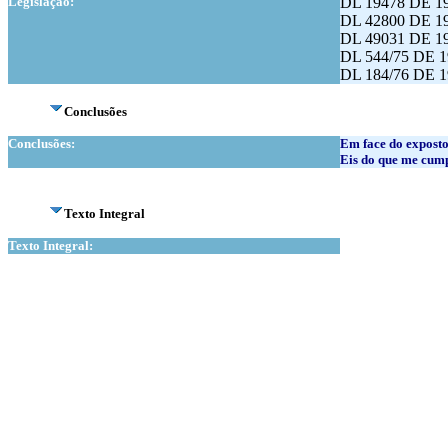
Legislação:
DL 19478 DE 1
DL 42800 DE 19
DL 49031 DE 19
DL 544/75 DE 1
DL 184/76 DE 1
Conclusões
Conclusões:
Em face do exposto
Eis do que me cump
Texto Integral
Texto Integral: