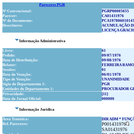
Pareceres PGR
Nº Convencional:
PGRP00005655
Parecer:
CA01431976
Nº do Documento:
PCA19780601014
Descritores:
ACUMULAÇÃO DE
LICENÇA GRACI
Informação Administrativa
Livro:
61
Pedido:
09/07/1976
Data de Distribuição:
09/08/1976
Relator:
FERREIRA RAMO
Sessões:
01
Data da Votação:
06/01/1978
Tipo de Votação:
UNANIMIDADE
Sigla do Departamento 1:
PGR
Entidades do Departamento 1:
PROCURADOR GE
Privacidade:
[11]
Data do Jornal Oficial:
000000
Informação Jurídica
Área Temática:
DIR ADM * FUNÇÃ
Ref. Pareceres:
P001431976
SA01431976