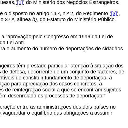
uesas,(
[1]
) do Ministério dos Negócios Estrangeiros.
e o disposto no artigo 14.º, n.º 2, do Regimento (
[3]
),
go 37.º, alínea
b),
do Estatuto do Ministério Público.
e a “aprovação pelo Congresso em 1996 da Lei de
da Lei Anti-
para o aumento do número de deportações de cidadãos
ngeiros têm prestado particular atenção à situação dos
s de defesa, decorrente de um conjunto de factores, de
tíveis de constituir fundamento de deportação, a
ração para apreciação dos casos concretos, a
ades de reintegração social a que se encontram sujeitos
 têm desenrolado os processos de deportação.”
aboração entre as administrações dos dois países no
lvaguardar o equilíbrio das obrigações a assumir