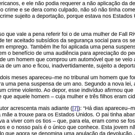
icanos, e ele não podia requerer a não aplicação da de
 o crime e se dera como culpado, não só não tinha com
crime sujeito a deportação, porque estava nos Estados 
o que vale a pena referir foi o de uma mulher de Fall Ri
e ter aceitado subsídios da segurança social para os se
m emprego. Também lhe foi aplicada uma pena suspensa
em o benefício de uma audiência para apreciação do pe
o de um homem que comprou um automóvel que se veio a 
 de um ano e ficou, inadvertidamente, sujeito a deport
 dois meses apareceu–me no tribunal um homem que fora
ra uma pena suspensa de um ano. Segundo a nova lei, a
m crime violento. Ao depor, esse indivíduo afirmou que
e que aquele homem – cuja mulher e três filhos eram ci
tor acrescenta mais adiante (
[7]
): “Há dias apareceu–m
 mãe a trouxe para os Estados Unidos. O pai tinha aban
va a viver com os tios – que, para ela, eram como se fo
os e o nosso país é o único que conhece. Esta jovem nã
ilo que agora se denomina uma anulação da devolução. 