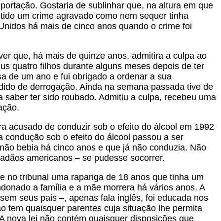
portação. Gostaria de sublinhar que, na altura em que
etido um crime agravado como nem sequer tinha
Unidos há mais de cinco anos quando o crime foi
ver que, há mais de quinze anos, admitira a culpa ao
us quatro filhos durante alguns meses depois de ter
 de um ano e fui obrigado a ordenar a sua
dido de derrogação. Ainda na semana passada tive de
saber ter sido roubado. Admitiu a culpa, recebeu uma
ação.
 acusado de conduzir sob o efeito do álcool em 1992
 condução sob o efeito do álcool passou a ser
 não bebia há cinco anos e que já não conduzia. Não
dadãos americanos – se pudesse socorrer.
e no tribunal uma rapariga de 18 anos que tinha um
donado a família e a mãe morrera há vários anos. A
ssem seus pais –, apenas fala inglês, foi educada nos
o tem quaisquer parentes cuja situação lhe permita
A nova lei não contém quaisquer disposições que