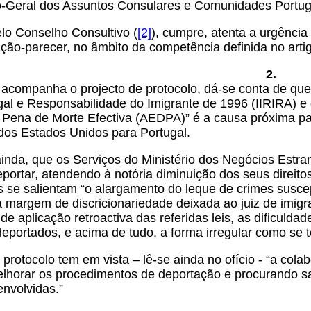
o-Geral dos Assuntos Consulares e Comunidades Portug
elo Conselho Consultivo (
[2]
), cumpre, atenta a urgência 
ação-parecer, no âmbito da competência definida no arti
2.
e acompanha o projecto de protocolo, dá-se conta de qu
gal e Responsabilidade do Imigrante de 1996 (IIRIRA) e 
e Pena de Morte Efectiva (AEDPA)” é a causa próxima 
dos Estados Unidos para Portugal.
ainda, que os Serviços do Ministério dos Negócios Estra
portar, atendendo à notória diminuição dos seus direito
s se salientam “o alargamento do leque de crimes suscep
 margem de discricionariedade deixada ao juiz de imig
 de aplicação retroactiva das referidas leis, as dificuld
deportados, e acima de tudo, a forma irregular como se
 protocolo tem em vista – lê-se ainda no ofício - “a col
elhorar os procedimentos de deportação e procurando sa
envolvidas.”