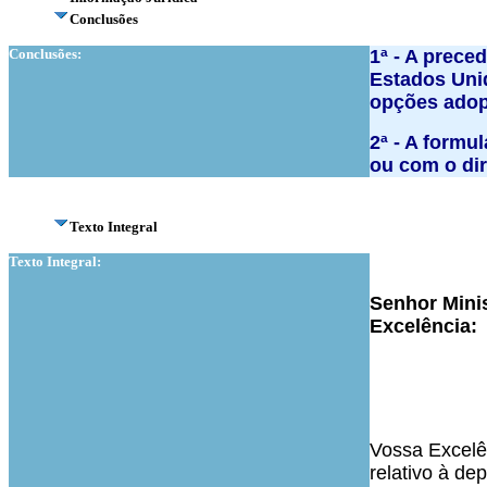
Conclusões
Conclusões:
1ª - A prece
Estados Unid
opções adop
2ª - A formu
ou com o dir
Texto Integral
Texto Integral:
Senhor Minis
Excelência:
Vossa Excelên
relativo à de