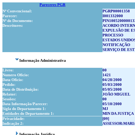
Pareceres PGR
Nº Convencional:
PGRP00001358
Parecer:
I001332000
Nº do Documento:
PIN100520000013
Descritores:
ACORDO INTER
EXPULSÃO DE E
PROCESSO
ESTADOS UNIDO
NOTIFICAÇÃO
SERVIÇO DE ES
Informação Administrativa
Livro:
00
Numero Oficio:
1421
Data Oficio:
04/28/2000
Pedido:
05/03/2000
Data de Distribuição:
05/05/2000
Relator:
JOÃO MIGUEL
Sessões:
00
Data Informação/Parecer:
05/10/2000
Sigla do Departamento 1:
MJ
Entidades do Departamento 1:
MIN DA JUSTIÇA
Privacidade:
[09]
Indicação 2:
ASSESSOR:MARI
Informação Jurídica