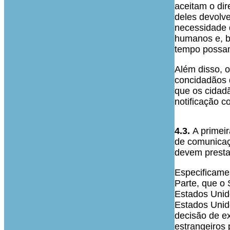
aceitam o dir
deles devolv
necessidade 
humanos e, b
tempo possam
Além disso, 
concidadãos 
que os cidadã
notificação c
4.3.
A primeir
de comunicaç
devem prestar
Especificame
Parte, que o 
Estados Unid
Estados Unid
decisão de e
estrangeiros