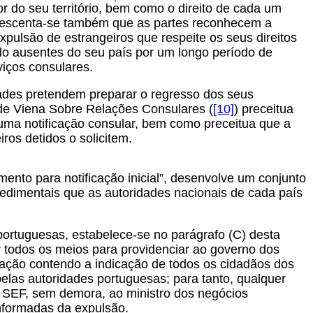
or do seu território, bem como o direito de cada um
Acrescenta-se também que as partes reconhecem a
pulsão de estrangeiros que respeite os seus direitos
o ausentes do seu país por um longo período de
iços consulares.
dades pretendem preparar o regresso dos seus
de Viena Sobre Relações Consulares (
[10]
) preceitua
 uma notificação consular, bem como preceitua que a
ros detidos o solicitem.
mento para notificação inicial”, desenvolve um conjunto
dimentais que as autoridades nacionais de cada país
ortuguesas, estabelece-se no parágrafo (C) desta
r todos os meios para providenciar ao governo dos
ção contendo a indicação de todos os cidadãos dos
las autoridades portuguesas; para tanto, qualquer
o SEF, sem demora, ao ministro dos negócios
nformadas da expulsão.