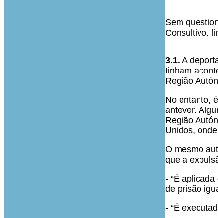
Sem question
Consultivo, l
3.1.
A deporta
tinham acont
Região Autón
No entanto, é
antever. Algu
Região Autón
Unidos, onde
O mesmo autor
que a expulsã
- “É aplicad
de prisão igu
- “É executa