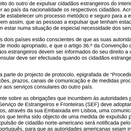
eito do outro de expulsar cidadãos estrangeiros do interi
er ao país da nacionalidade os respectivos cidadãos. 
de estabelecer um processo metódico e seguro para a ex
em assim, que as pessoas a expulsar que tenham estad
 estar numa situação de especial necessidade dos serv
os dois países estão conscientes de que as suas autori
de modo apropriado, e que o artigo 36.º da Convenção 
os estrangeiros devem ser informados do seu direito a
onsular deve ser efectuada quando os cidadãos estrangei
a parte do projecto de protocolo, epigrafada de “Procedi
ões, prazos, canais de comunicação e de medidas proce
 aos serviços consulares do outro país.
nte sobre as obrigações que incumbem às autoridades p
Serviço de Estrangeiros e Fronteiras (SEF) deve adopta
os, através da sua Embaixada em Lisboa, uma comunica
os que tenha sido objecto de uma medida de expulsão pe
xpulsão de cidadão norte-americano será notificada pel
 português, para que as autoridades americanas sejam i