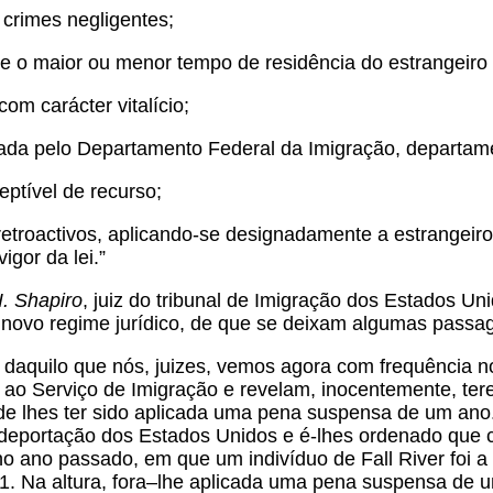
a crimes negligentes;
nte o maior ou menor tempo de residência do estrangeir
com carácter vitalício;
nada pelo Departamento Federal da Imigração, departame
eptível de recurso;
 retroactivos, aplicando-se designadamente a estrangei
igor da lei.”
I. Shapiro
, juiz do tribunal de Imigração dos Estados Uni
 novo regime jurídico, de que se deixam algumas passa
daquilo que nós, juizes, vemos agora com frequência no
 ao Serviço de Imigração e revelam, inocentemente, ter
de lhes ter sido aplicada uma pena suspensa de um an
 deportação dos Estados Unidos e é-lhes ordenado que 
o ano passado, em que um indivíduo de Fall River foi a 
1. Na altura, fora–lhe aplicada uma pena suspensa de u