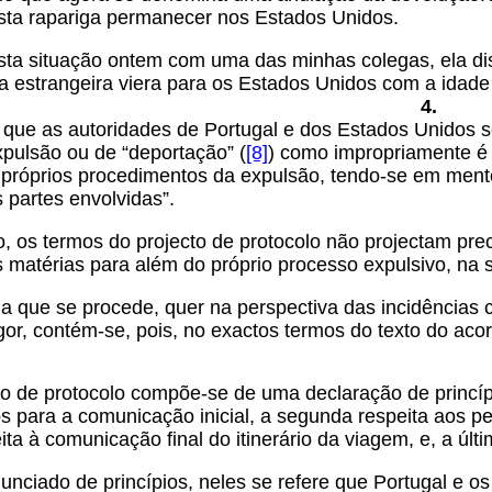
sta rapariga permanecer nos Estados Unidos.
 esta situação ontem com uma das minhas colegas, ela 
a estrangeira viera para os Estados Unidos com a idade 
4.
 que as autoridades de Portugal e dos Estados Unidos se
pulsão ou de “deportação” (
[8]
) como impropriamente é 
próprios procedimentos da expulsão, tendo-se em mente 
 partes envolvidas”.
o, os termos do projecto de protocolo não projectam pre
s matérias para além do próprio processo expulsivo, na 
a que se procede, quer na perspectiva das incidências c
gor, contém-se, pois, no exactos termos do texto do acor
o de protocolo compõe-se de uma declaração de princípio
s para a comunicação inicial, a segunda respeita aos 
eita à comunicação final do itinerário da viagem, e, a úl
nciado de princípios, neles se refere que Portugal e o