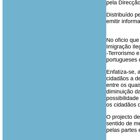
pela Direcçã
Distribuído p
emitir inform
No oficio qu
Imigração Ile
-Terrorismo 
portugueses 
Enfatiza-se, 
cidadãos a de
entre os quai
diminuição da
possibilidade
os cidadãos 
O projecto de
sentido de m
pelas partes 