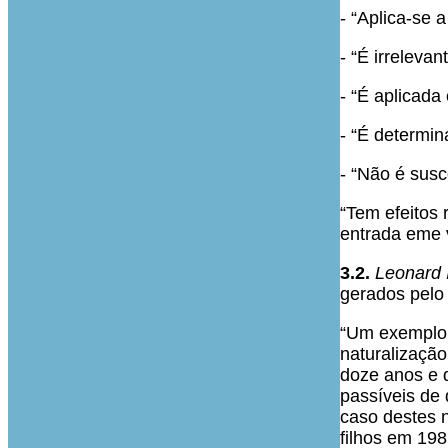
- “Aplica-se 
- “É irreleva
- “É aplicada 
- “É determi
- “Não é susc
“Tem efeitos
entrada eme v
3.2.
Leonard 
gerados pelo
“Um exemplo 
naturalização
doze anos e 
passíveis de
caso destes n
filhos em 198