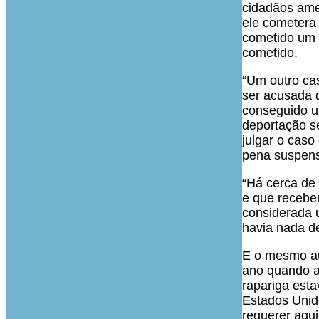
cidadãos amer
ele cometera
cometido um 
cometido.
“Um outro cas
ser acusada d
conseguido u
deportação s
julgar o cas
pena suspensa
“Há cerca de
e que recebe
considerada u
havia nada d
E o mesmo au
ano quando a
rapariga esta
Estados Unid
requerer aqu