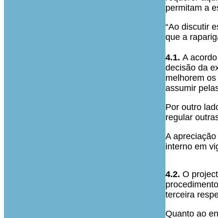
permitam a e
“Ao discutir
que a raparig
4.1.
A acordo
decisão da ex
melhorem os 
assumir pelas
Por outro lad
regular outra
A apreciação 
interno em vi
4.2.
O project
procedimento
terceira resp
Quanto ao enu