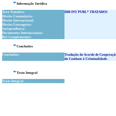
Informação Jurídica
Área Temática:
DIR INT PUBL* TRATADOS
Direito Comunitário:
Direito Internacional:
Direito Estrangeiro:
Jurisprudência:
Documentos Internacionais:
Ref. Complementar:
Conclusões
Conclusões:
Tradução do Acordo de Cooperação
do Combate à Criminalidade.
Texto Integral
Texto Integral: