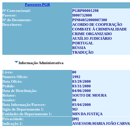
Pareceres PGR
Nº Convencional:
PGRP00001298
Parecer:
I000732000
Nº do Documento:
PIN04052000007300
Descritores:
ACORDO DE COOPERAÇÃO
COMBATE À CRIMINALIDADE
CRIME ORGANIZADO
AUXÍLIO JUDICIÁRIO
PORTUGAL
RÚSSIA
TRADUÇÃO
Informação Administrativa
Livro:
00
Numero Oficio:
1992
Data Oficio:
03/29/2000
Pedido:
03/31/2000
Data de Distribuição:
04/06/2000
Relator:
SOUTO DE MOURA
Sessões:
00
Data Informação/Parecer:
05/04/2000
Sigla do Departamento 1:
MJ
Entidades do Departamento 1:
MIN DA JUSTIÇA
Privacidade:
[09]
Indicação 2:
ASSESSOR:MARIA JOÃO CARV