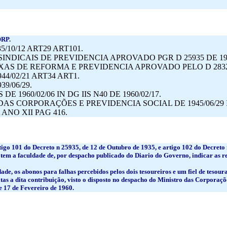
ORP.
35/10/12 ART29 ART101.
INDICAIS DE PREVIDENCIA APROVADO PGR D 25935 DE 1935
AS DE REFORMA E PREVIDENCIA APROVADO PELO D 28321 D
944/02/21 ART34 ART1.
39/06/29.
DE 1960/02/06 IN DG IIS N40 DE 1960/02/17.
 DAS CORPORAÇÕES E PREVIDENCIA SOCIAL DE 1945/06/2
ANO XII PAG 416.
rtigo 101 do Decreto n 25935, de 12 de Outubro de 1935, e artigo 102 do Decret
 tem a faculdade de, por despacho publicado do Diario do Governo, indicar as r
dade, os abonos para falhas percebidos pelos dois tesoureiros e um fiel de teso
as a dita contribuição, visto o disposto no despacho do Ministro das Corporaçõ
e 17 de Fevereiro de 1960.