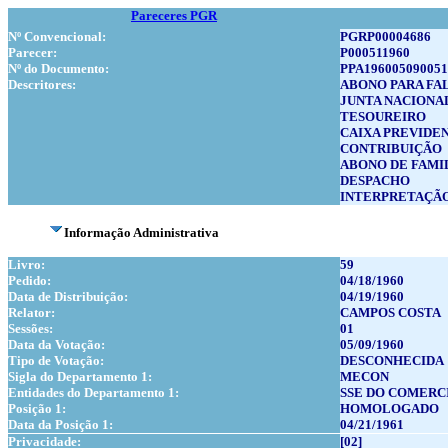
Pareceres PGR
Nº Convencional:
PGRP00004686
Parecer:
P000511960
Nº do Documento:
PPA196005090051
Descritores:
ABONO PARA FA
JUNTA NACIONA
TESOUREIRO
CAIXA PREVIDE
CONTRIBUIÇÃO
ABONO DE FAMI
DESPACHO
INTERPRETAÇÃO
Informação Administrativa
Livro:
59
Pedido:
04/18/1960
Data de Distribuição:
04/19/1960
Relator:
CAMPOS COSTA
Sessões:
01
Data da Votação:
05/09/1960
Tipo de Votação:
DESCONHECIDA
Sigla do Departamento 1:
MECON
Entidades do Departamento 1:
SSE DO COMERC
Posição 1:
HOMOLOGADO
Data da Posição 1:
04/21/1961
Privacidade:
[02]