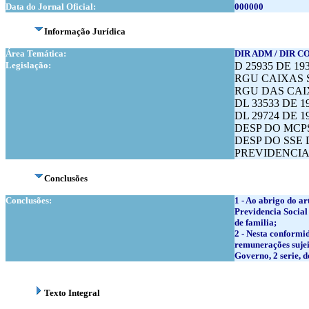
Data do Jornal Oficial:
000000
Informação Jurídica
Área Temática:
DIR ADM / DIR C
Legislação:
D 25935 DE 19
RGU CAIXAS S
RGU DAS CAIX
DL 33533 DE 1
DL 29724 DE 19
DESP DO MCPS 
DESP DO SSE
PREVIDENCIA 
Conclusões
Conclusões:
1 - Ao abrigo do a
Previdencia Social
de familia;
2 - Nesta conformi
remunerações sujeit
Governo, 2 serie, d
Texto Integral