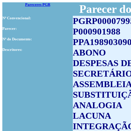
Pareceres PGR
Parecer d
Nº Convencional:
PGRP0000799
Parecer:
P000901988
Nº do Documento:
PPA19890309
Descritores:
ABONO
DESPESAS D
SECRETÁRI
ASSEMBLEIA
SUBSTITUIÇ
ANALOGIA
LACUNA
INTEGRAÇÃO