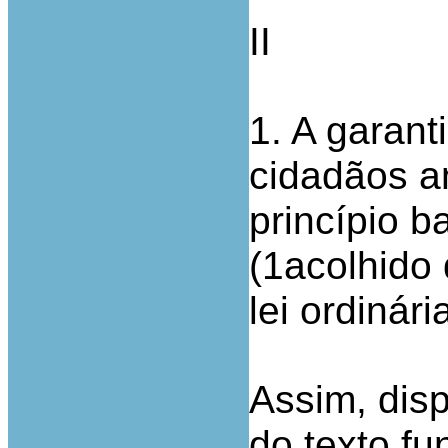
II
1. A garant
cidadãos an
princípio b
(1acolhido 
lei ordinári
Assim, dis
do texto f