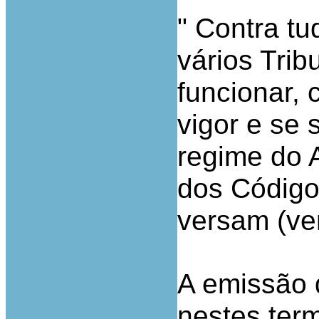
" Contra tu
vários Trib
funcionar,
vigor e se
regime do 
dos Código
versam (ver
A emissão 
nestes ter