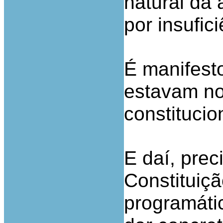
natural da
por insufi
É manifest
estavam no
constitucio
E daí, prec
Constituiçã
programáti