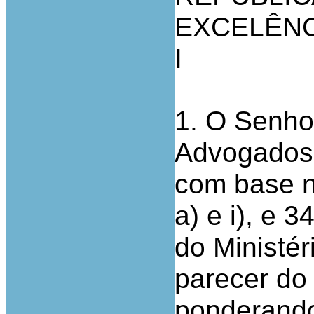
EXCELÊNC
I
1. O Senho
Advogados 
com base no
a) e i), e 3
do Ministér
parecer do
ponderando