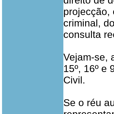
direito de 
projecção, 
criminal, 
consulta re
Vejam-se, a 
15º, 16º e
Civil.
Se o réu a