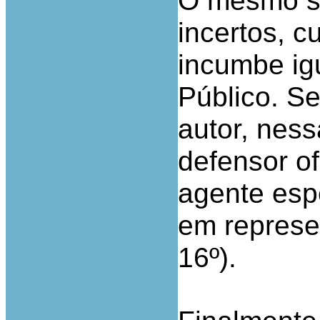
O mesmo se
incertos, 
incumbe ig
Público. Se
autor, nes
defensor of
agente espe
em represen
16º).