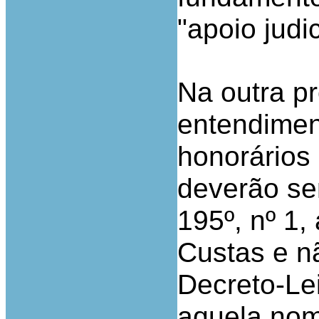
"apoio judic
Na outra pr
entendiment
honorários
deverão ser
195º, nº 1,
Custas e n
Decreto-Le
aquela nom