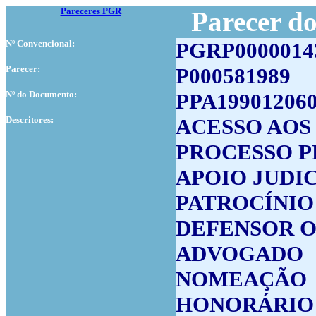
Pareceres PGR
Parecer d
Nº Convencional:
PGRP0000014
Parecer:
P000581989
Nº do Documento:
PPA19901206
Descritores:
ACESSO AOS
PROCESSO 
APOIO JUDI
PATROCÍNIO
DEFENSOR O
ADVOGADO
NOMEAÇÃO
HONORÁRIO