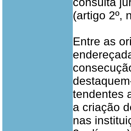
consulta ju
(artigo 2º, n
Entre as or
endereçada
consecução
destaquem-
tendentes a
a criação 
nas institui