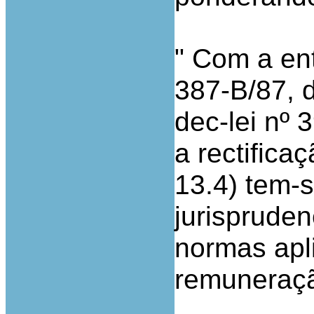
" Com a ent
387-B/87, 
dec-lei nº 
a rectifica
13.4) tem-s
jurispruden
normas apl
remuneraçã