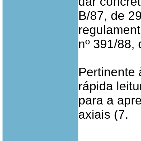
dar concret
B/87, de 2
regulament
nº 391/88, 
Pertinente
rápida leit
para a apr
axiais (7.