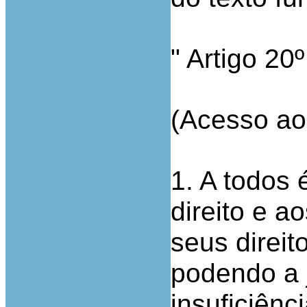
" Artigo 20º
(Acesso ao 
1. A todos
direito e a
seus direit
podendo a 
insuficiên