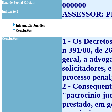
Data do Jornal Oficial:
000000
Indicação 2:
ASSESSOR: 
Informação Jurídica
Conclusões
Conclusões:
1 - Os Decreto
n 391/88, de 2
geral, a advog
solicitadores, 
processo penal
2 - Consequent
"patrocinio ju
prestado, em g