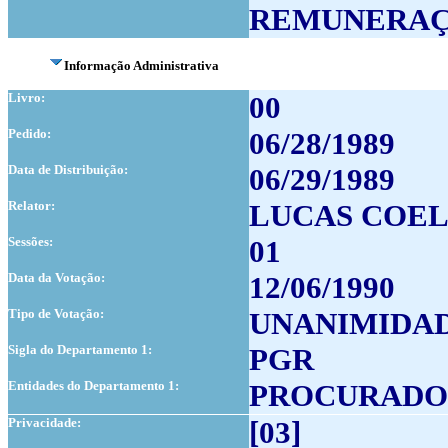
REMUNERA
Informação Administrativa
Livro:
00
Pedido:
06/28/1989
Data de Distribuição:
06/29/1989
Relator:
LUCAS COE
Sessões:
01
Data da Votação:
12/06/1990
Tipo de Votação:
UNANIMIDA
Sigla do Departamento 1:
PGR
Entidades do Departamento 1:
PROCURADOR
Privacidade:
[03]